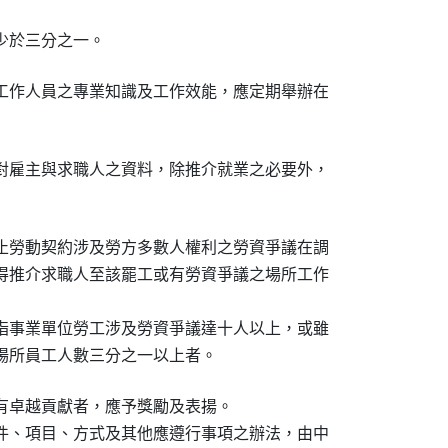
少於三分之一。
工作人員之專業知識及工作效能，應定期舉辦在

對雇主與求職人之資料，除推介就業之必要外，

止勞動契約涉及勞方多數人權利之勞資爭議在調

得推介求職人至該罷工或有勞資爭議之場所工作

指事業單位勞工涉及勞資爭議達十人以上，或雖

場所員工人數三分之一以上者。
有卓越貢獻者，應予獎勵及表揚。

件、項目、方式及其他應遵行事項之辦法，由中
