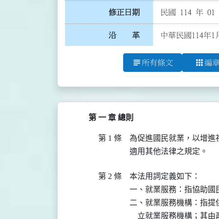
修正日期
民國 114 年 01
沿 革
中華民國114年1
subject
apps
所有條文
編
第 一 章 總則
第 1 條
為促進國民就業，以增進
適用其他法律之規定。
第 2 條
本法用詞定義如下：

一、就業服務：指協助國
二、就業服務機構：指提
    立就業服務機構；