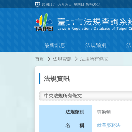
跳到主要內容
alarm
:::
民國115年08月09日 星期日
09時36分
最新訊息
法規類別
法
:::
:::
首頁
法規資訊
法規所有條文
法規資訊
中央法規所有條文
法規類別
勞動類
就業服務法
名 稱