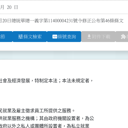
 月 20 日
月20日總統華總一義字第11400004231號令修正公布第46條條文
tune
pin
file_download
extension
章節
條文檢索
條號查詢
附件下載
社會及經濟發展，特制定本法；本法未規定者，

民就業及雇主徵求員工所提供之服務。

供就業服務之機構；其由政府機關設置者，為公

其由政府以外之私人或團體所設置者，為私立就業
