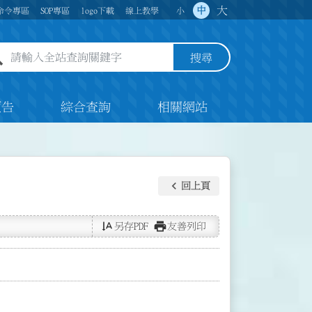
大
中
命令專區
SOP專區
logo下載
線上教學
小
全站查詢關鍵字欄位
搜尋
預告
綜合查詢
相關網站
keyboard_arrow_left
回上頁
text_rotate_vertical
print
另存PDF
友善列印