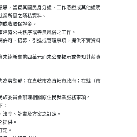
意思，留置其國民身分證、工作憑證或其他證明

屬就業所需之隱私資料。

或收取保證金。

事違背公共秩序或善良風俗之工作。

請許可、招募、引進或管理事項，提供不實資料

資未達新臺幣四萬元而未公開揭示或告知其薪資

央為勞動部；在直轄市為直轄市政府；在縣（市

民族委員會辦理相關原住民就業服務事項。

：

、法令、計畫及方案之訂定。

提供。

定。
