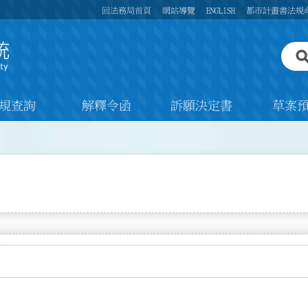
回法務局首頁
網站導覽
ENGLISH
都市計畫書法規
規查詢
解釋令函
訴願決定書
草案