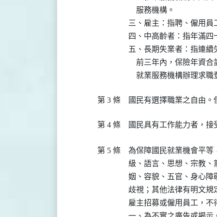
    服務機構。

三、雇主：指聘、僱用員工
四、中高齡者：指年滿四
五、長期失業者：指連續
    前三年內，保險年
    就業服務機構辦理求
第 3 條
國民有選擇職業之自由。
第 4 條
國民具有工作能力者，接
第 5 條
為保障國民就業機會平等
級、語言、思想、宗教、
姻、容貌、五官、身心障
歧視；其他法律有明文規定
雇主招募或僱用員工，不得
一、為不實之廣告或揭示。