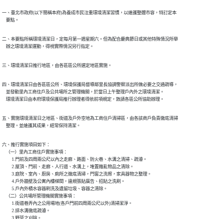
一、臺北市政府(以下簡稱本府)為養成市民注重環境清潔習慣，以維護整體市容，特訂定本

    要點。
二、本要點所稱環境清潔日，定每月第一週星期六。但為配合慶典節日或其他特殊情況所舉

    辦之環境清潔運動，得視實際情況另行指定。
三、環境清潔日推行地區，由各區區公所選定地區實施。
四、環境清潔日由各區區公所、環境保護局督導鄰里長協調警察派出所做必要之交通疏導，

    並發動里內工商住戶及公共場所之管理機關，於當日上午整理戶內外之環境清潔。

    環境清潔日由本府環境保護局推行辦理者得依前項規定，敦請各區公所協助辦理。
五、實施環境清潔日之地區、街道及戶外空地為工商住戶清掃區，由各該商戶負責徹底清掃

    整理。並維護其成果，經常保持清潔。
六、推行實施項目如下：

    （一）里內工商住戶實施事項：

          1.門前及四周兩公尺以內之走廊、路面、防火巷、水溝之清掃、疏濬。

          2.屋頂、門前、走廊、人行道、水溝上，堆置雜亂物品之清除。

          3.庭院、室內、廚房、廁所之徹底清掃，門窗之洗擦，家具器物之整理。

          4.戶外牆壁及公寓內樓梯間，違規張貼廣告、招貼之洗刷。

          5.戶內外積水容器刷洗及遺留垃圾、容器之清除。

    （二）公共場所管理機關實施事項：

          1.街道巷弄內之公用場地(各戶門前四周兩公尺以外)清掃潔淨。

          2.排水溝徹底疏濬。

          3.野草之刈除。
