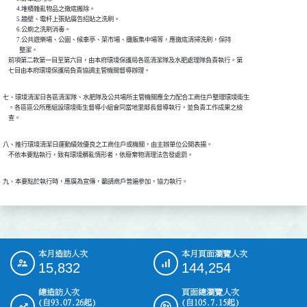
          4.堆積雜亂物品之徹底搬除。

          5.牆壁、電杆上張貼廣告招貼之洗刷。

          6.公廁之洗刷消毒。

          7.公共遊樂場、公園、候車亭、菜市場、攤販集中場等，應徹底清掃洗刷，保持

            整潔。

    前項第二款第一目至第六目，由本府環境保護局各區清潔隊及水肥處理隊負責執行。第

    七目由本府環境保護局負責協調主管機關督導辦理。
七、環境清潔日各區清潔隊、水肥隊及公共場所主管機關應全力配合工商住戶整理環境衛生

    。各區區公所應組設環境衛生督導小組會同當地里鄰長督導執行，並負責工作成果之檢

    查。
八、推行環境清潔日運動績效優良之工商住戶或機關，由主辦單位公開表揚。

    不依本要點執行，致有環境髒亂情形者，依廢棄物清理法告發處罰。
九、本要點於執行時，應廣為宣傳，籲請商戶普遍參加，協力執行。
本月造訪人次
本月頁面瀏覽人次
:::
15,832
144,254
總造訪人次
頁面總瀏覽人次
(自93.07.26起)
(自105.7.15起)