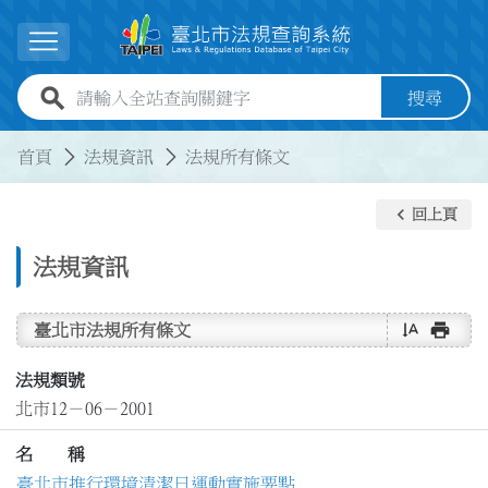
跳到主要內容
展開選單
全站查詢關鍵字欄位
搜尋
:::
:::
首頁
法規資訊
法規所有條文
keyboard_arrow_left
回上頁
法規資訊
text_rotate_vertical
print
臺北市法規所有條文
法規類號
北市12－06－2001
名 稱
臺北市推行環境清潔日運動實施要點