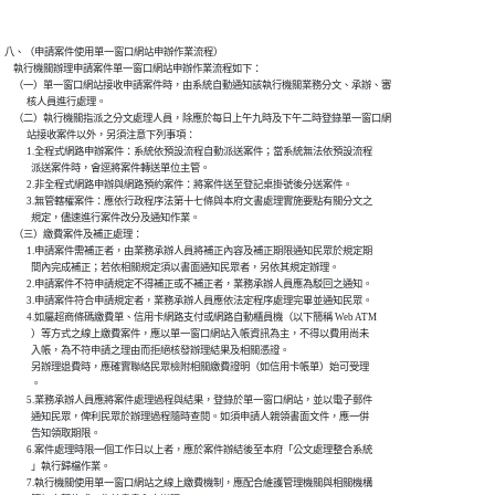
八、（申請案件使用單一窗口網站申辦作業流程）

    執行機關辦理申請案件單一窗口網站申辦作業流程如下：

    （一）單一窗口網站接收申請案件時，由系統自動通知該執行機關業務分文、承辦、審

          核人員進行處理。

    （二）執行機關指派之分文處理人員，除應於每日上午九時及下午二時登錄單一窗口網

          站接收案件以外，另須注意下列事項：

          1.全程式網路申辦案件：系統依預設流程自動派送案件；當系統無法依預設流程

            派送案件時，會逕將案件轉送單位主管。

          2.非全程式網路申辦與網路預約案件：將案件送至登記桌掛號後分送案件。

          3.無管轄權案件：應依行政程序法第十七條與本府文書處理實施要點有關分文之

            規定，儘速進行案件改分及通知作業。

    （三）繳費案件及補正處理：

          1.申請案件需補正者，由業務承辦人員將補正內容及補正期限通知民眾於規定期

            間內完成補正；若依相關規定須以書面通知民眾者，另依其規定辦理。

          2.申請案件不符申請規定不得補正或不補正者，業務承辦人員應為駁回之通知。

          3.申請案件符合申請規定者，業務承辦人員應依法定程序處理完畢並通知民眾。

          4.如屬超商條碼繳費單、信用卡網路支付或網路自動櫃員機（以下簡稱 Web ATM

            ）等方式之線上繳費案件，應以單一窗口網站入帳資訊為主，不得以費用尚未

            入帳，為不符申請之理由而拒絕核發辦理結果及相關憑證。

            另辦理退費時，應確實聯絡民眾檢附相關繳費證明（如信用卡帳單）始可受理

            。

          5.業務承辦人員應將案件處理過程與結果，登錄於單一窗口網站，並以電子郵件

            通知民眾，俾利民眾於辦理過程隨時查閱。如須申請人親領書面文件，應一併

            告知領取期限。

          6.案件處理時限一個工作日以上者，應於案件辦結後至本府「公文處理整合系統

            」執行歸檔作業。

          7.執行機關使用單一窗口網站之線上繳費機制，應配合維護管理機關與相關機構
