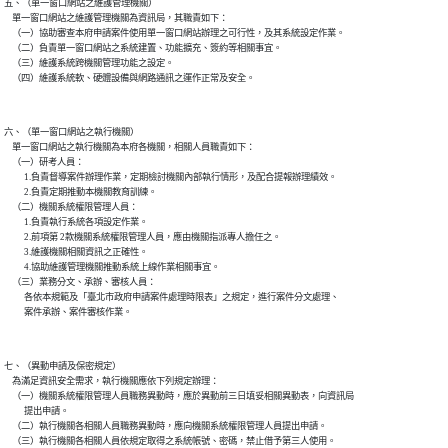
五、（單一窗口網站之維護管理機關）

    單一窗口網站之維護管理機關為資訊局，其職責如下：

    （一）協助審查本府申請案件使用單一窗口網站辦理之可行性，及其系統設定作業。

    （二）負責單一窗口網站之系統建置、功能擴充、簽約等相關事宜。

    （三）維護系統跨機關管理功能之設定。

六、（單一窗口網站之執行機關）

    單一窗口網站之執行機關為本府各機關，相關人員職責如下：

    （一）研考人員：

          1.負責督導案件辦理作業，定期檢討機關內部執行情形，及配合提報辦理績效。

          2.負責定期推動本機關教育訓練。

    （二）機關系統權限管理人員：

          1.負責執行系統各項設定作業。

          2.前項第 2款機關系統權限管理人員，應由機關指派專人擔任之。

          3.維護機關相關資訊之正確性。

          4.協助維護管理機關推動系統上線作業相關事宜。

    （三）業務分文、承辦、審核人員：

          各依本規範及「臺北市政府申請案件處理時限表」之規定，進行案件分文處理、

七、（異動申請及保密規定）

    為滿足資訊安全需求，執行機關應依下列規定辦理：

    （一）機關系統權限管理人員職務異動時，應於異動前三日填妥相關異動表，向資訊局

          提出申請。

    （二）執行機關各相關人員職務異動時，應向機關系統權限管理人員提出申請。
