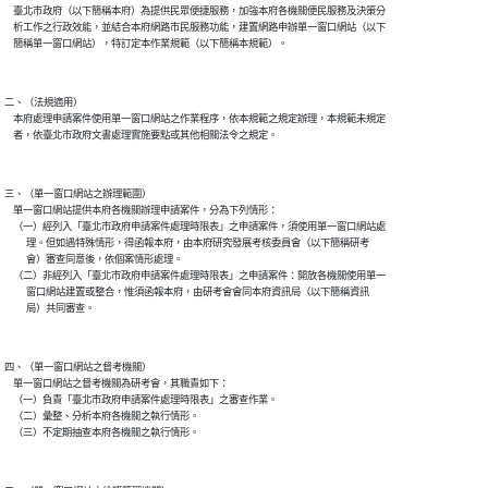
    臺北市政府（以下簡稱本府）為提供民眾便捷服務，加強本府各機關便民服務及決策分

    析工作之行政效能，並結合本府網路市民服務功能，建置網路申辦單一窗口網站（以下

二、（法規適用）

    本府處理申請案件使用單一窗口網站之作業程序，依本規範之規定辦理，本規範未規定

三、（單一窗口網站之辦理範圍）

    單一窗口網站提供本府各機關辦理申請案件，分為下列情形：

    （一）經列入「臺北市政府申請案件處理時限表」之申請案件，須使用單一窗口網站處

          理。但如遇特殊情形，得函報本府，由本府研究發展考核委員會（以下簡稱研考

          會）審查同意後，依個案情形處理。

    （二）非經列入「臺北市政府申請案件處理時限表」之申請案件：開放各機關使用單一

          窗口網站建置或整合，惟須函報本府，由研考會會同本府資訊局（以下簡稱資訊

四、（單一窗口網站之督考機關）

    單一窗口網站之督考機關為研考會，其職責如下：

    （一）負責「臺北市政府申請案件處理時限表」之審查作業。

    （二）彙整、分析本府各機關之執行情形。
