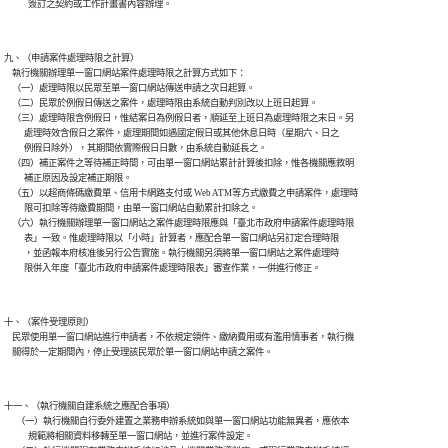
九、（申請案件處理時限之計算）

    執行機關辦理單一窗口網站案件處理時限之計算方式如下：

    （一）處理時限以民眾至單一窗口網站傳送申請之次日起算。

    （二）民眾於例假日傳送之案件，處理時限由系統自動判別改以上班日起算。

    （三）處理時限含例假日，惟結案日為例假日者，順延至上班日為處理時限之末日。另

          處理時效含假日之案件，處理期間如遇國定假日或其他休息日時（星期六、日之

          例假日除外），其期間依實際假日日數，由系統自動延長之。

    （四）補正案件之等待補正時間，可由單一窗口網站累計計算後扣除，惟各機關應敘明

          補正原因及設定補正期限。

    （五）以超商條碼繳費單、信用卡網路支付或 Web ATM等方式繳費之申請案件，處理時

          限可扣除等待繳費期間，由單一窗口網站自動累計扣除之。

    （六）執行機關辦理單一窗口網站之案件處理時限應與「臺北市政府申請案件處理時限

          表」一致。惟處理時限以「小時」計算者，應配合單一窗口網站另訂定合理時限

          ，並函報本府核准後另行公告實施。執行機關另須將單一窗口網站之案件處理時

十、（案件受理原則）

    民眾使用單一窗口網站進行申請者，不依規定領件、繳納費用或有濫用情事者，執行機

十一、（執行機關自建系統之應配合事項）

      （一）執行機關自行委外建置之業務申辦系統如與單一窗口網站功能無異者，應依本

            規範將相關資料移轉至單一窗口網站，並進行案件設定。
