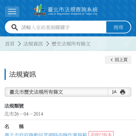
跳到主要內容
展開選單
全站查詢關鍵字欄位
搜尋
:::
:::
首頁
法規資訊
歷史法規所有條文
keyboard_arrow_left
回上頁
法規資訊
text_rotate_vertical
print
臺北市歷史法規所有條文
法規類號
北市26－04－2014
名 稱
臺北市政府推動民眾網路申辦作業規範
非現行版本