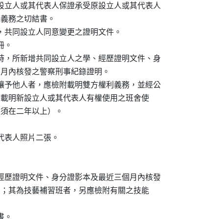
後之設立人或其代表人保證承受原設立人或其代表人

切權利義務之切結書。

者，共同設立人同意變更之證明文件。

冊。

立人時，所新增共同設立人之學、經歷證明文件、身

最近三個月內核發之警察刑事紀錄證明。

權轉讓予他人者，應檢附載明雙方權利義務，並經公

之轉讓書及載明新設立人或其代表人有權使用之班舍使

（期間須在二年以上）。

其代表人照片二張。

學、經歷證明文件、身分證影本及最近三個月內核發

事紀錄證明；其為技藝補習班者，另應檢附有關之技能

書。
