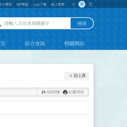
大
中
命令專區
SOP專區
logo下載
線上教學
小
全站查詢關鍵字欄位
搜尋
預告
綜合查詢
相關網站
keyboard_arrow_left
回上頁
text_rotate_vertical
print
另存PDF
友善列印