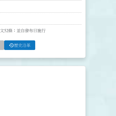
布全文52條；並自發布日施行
history
歷史沿革