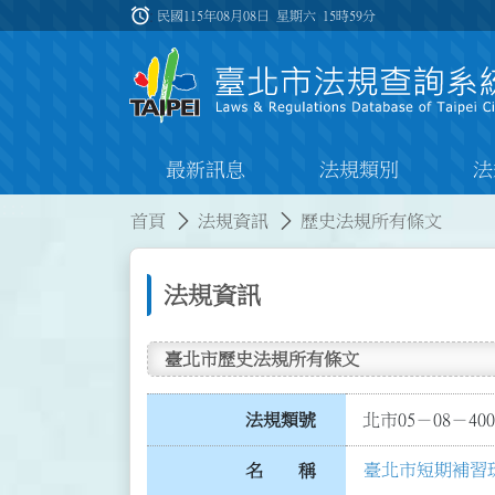
跳到主要內容
alarm
:::
民國115年08月08日 星期六
15時59分
最新訊息
法規類別
法
:::
:::
首頁
法規資訊
歷史法規所有條文
法規資訊
臺北市歷史法規所有條文
法規類號
北市05－08－400
臺北市短期補習
名 稱