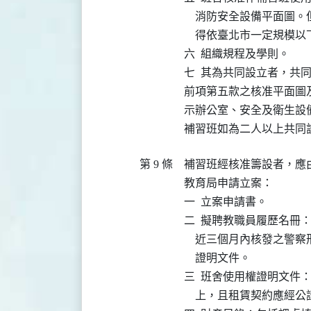
    消防安全設備平面
    得依臺北市一定規
六  組織規程及學則。

七  其為共同設立者，共同
前項第五款之核准平面圖
示辦公室、安全及衛生設備
補習班如為二人以上共同
第 9 條
補習班經核准籌設者，應
教育局申請立案：

一  立案申請書。

二  擬聘教職員履歷名冊
    近三個月內核發之
    證明文件。

三  班舍使用權證明文件
    上，且租賃契約應經