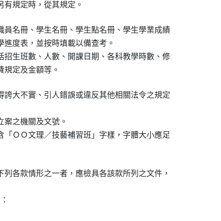
另有規定時，從其規定。
職員名冊、學生名冊、學生點名冊、學生學業成績

學進度表，並按時填載以備查考。

括招生班數、人數、開課日期、各科教學時數、修

費規定及金額等。
得誇大不實、引人錯誤或違反其他相關法令之規定

案之機關及文號。

含「ＯＯ文理／技藝補習班」字樣，字體大小應足

下列各款情形之一者，應檢具各該款所列之文件，

：
