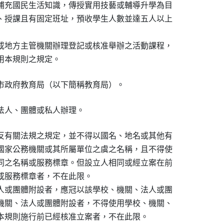
補充國民生活知識，傳授實用技藝或輔導升學為目

、授課且有固定班址，預收學生人數並達五人以上

或地方主管機關辦理登記或核准舉辦之活動課程，

用本規則之規定。
市政府教育局（以下簡稱教育局）。
法人、團體或私人辦理。
反有關法規之規定，並不得以國名、地名或其他有

國家公務機關或其所屬單位之虞之名稱，且不得使

同之名稱或服務標章。但設立人相同或經立案在前

或服務標章者，不在此限。

人或團體附設者，應冠以該學校、機關、法人或團

機關、法人或團體附設者，不得使用學校、機關、

本規則施行前已經核准立案者，不在此限。
