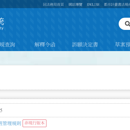
回法務局首頁
網站導覽
ENGLISH
都市計畫書法規
規查詢
解釋令函
訴願決定書
草案
5
班管理規則
非現行版本