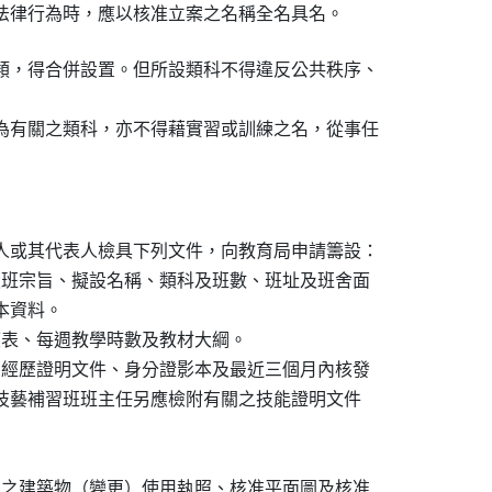
法律行為時，應以核准立案之名稱全名具名。
類，得合併設置。但所設類科不得違反公共秩序、

為有關之類科，亦不得藉實習或訓練之名，從事任

人或其代表人檢具下列文件，向教育局申請籌設：

設班宗旨、擬設名稱、類科及班數、班址及班舍面

本資料。

度表、每週教學時數及教材大綱。

、經歷證明文件、身分證影本及最近三個月內核發

明；技藝補習班班主任另應檢附有關之技能證明文件

用之建築物（變更）使用執照、核准平面圖及核准
