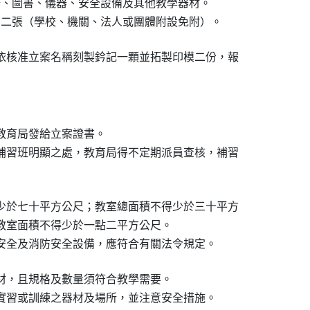
椅、圖書、儀器、安全設備及其他教學器材。

照片二張（學校、機關、法人或團體附設免附）。
依核准立案名稱刻製鈐記一顆並拓製印模二份，報

教育局發給立案證書。

補習班明顯之處，教育局得不定期派員查核，補習

少於七十平方公尺；教室總面積不得少於三十平方

教室面積不得少於一點二平方公尺。

安全及消防安全設備，應符合有關法令規定。
材，且規格及數量須符合教學需要。

實習或訓練之器材及場所，並注意安全措施。
