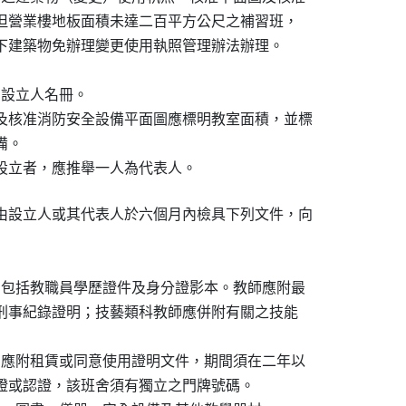
圖。但營業樓地板面積未達二百平方公尺之補習班，

模以下建築物免辦理變更使用執照管理辦法辦理。

設立人名冊。

及核准消防安全設備平面圖應標明教室面積，並標

。

設立者，應推舉一人為代表人。
由設立人或其代表人於六個月內檢具下列文件，向

：包括教職員學歷證件及身分證影本。教師應附最

警察刑事紀錄證明；技藝類科教師應併附有關之技能

：應附租賃或同意使用證明文件，期間須在二年以

公證或認證，該班舍須有獨立之門牌號碼。
