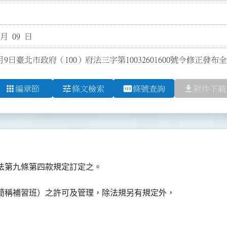
 月 09 日
月9日臺北市政府（100）府法三字第10032601600號令修正發
apps
tune
pin
file_download
編章節
條文檢索
條號查詢
附件下載
法第九條第四款規定訂定之。
簡稱補習班）之許可及管理，除法規另有規定外，
