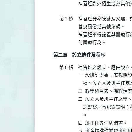
補習班對外招生或為其他
第 7 條
補習班分為技藝及文理二
善良風俗或其他法規。

補習班不得設置與醫療行
何醫療行為。
第二章 設立條件及程序
第 8 條
補習班之設立，應由設立
一  設班計畫書：應載明
    積、設立人及班主任基
二  教學科目表、課程進
三  設立人及班主任之學
    之警察刑事紀錄證
    。

四  班主任專任切結書。

五  班舍核准作補習班使