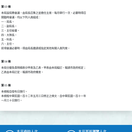
第 13 條
本局設局務會議，由局長召集之並擔任主席，每月舉行一次，必要時得召

開臨時會議，均以下列人員組成：

一、局長。

二、副局長。

三、主任秘書。

四、大隊長。

五、科長。

六、主任。

前項會議必要時，得由局長邀請或指定其他有關人員列席。
第 14 條
本局分層負責明細表分甲表及乙表。甲表由本局擬訂，報請市政府核定；

乙表由本局訂定，報請市政府備查。
第 15 條
本規程自發布日施行。

本規程中華民國一百十二年五月三日修正之條文，自中華民國一百十一年

一月三十日施行。
本月造訪人次
本月頁面瀏覽人次