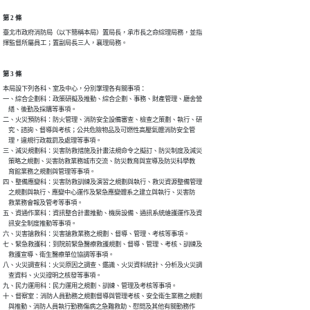
第 2 條
臺北市政府消防局（以下簡稱本局）置局長，承市長之命綜理局務，並指

揮監督所屬員工；置副局長三人，襄理局務。
第 3 條
本局設下列各科、室及中心，分別掌理各有關事項：

一、綜合企劃科：政策研擬及推動、綜合企劃、事務、財產管理、廳舍營

    繕、後勤及採購等事項。

二、火災預防科：防火管理、消防安全設備審查、檢查之策劃、執行、研

    究、諮詢、督導與考核；公共危險物品及可燃性高壓氣體消防安全管

    理，違規行政裁罰及處理等事項。

三、減災規劃科：災害防救措施及計畫法規命令之擬訂、防災制度及減災

    策略之規劃、災害防救業務城市交流、防災教育與宣導及防災科學教

    育館業務之規劃與管理等事項。

四、整備應變科：災害防救訓練及演習之規劃與執行、救災資源整備管理

    之規劃與執行、應變中心運作及緊急應變體系之建立與執行、災害防

    救業務會報及管考等事項。

五、資通作業科：資訊整合計畫推動、機房設備、通訊系統維護運作及資

    訊安全制度推動等事項。

六、災害搶救科：災害搶救業務之規劃、督導、管理、考核等事項。

七、緊急救護科：到院前緊急醫療救護規劃、督導、管理、考核、訓練及

    救護宣導、衛生醫療單位協調等事項。

八、火災調查科：火災原因之調查、鑑識、火災資料統計、分析及火災調

    查資料、火災證明之核發等事項。

九、民力運用科：民力運用之規劃、訓練、管理及考核等事項。

十、督察室：消防人員勤務之規劃督導與管理考核、安全衛生業務之規劃

    與推動、消防人員執行勤務傷病之急難救助、慰問及其他有關勤務作
