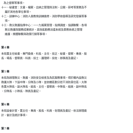
    為之督察等事項。

十一、秘書室：文書、檔案、出納之管理與法制、公關、研考等業務及不

      屬於其他各單位事項。

十二、訓練中心：消防人員教育訓練進修、消防學術倡導及研究發展等事

      項。

十三、救災救護指揮中心：一一九報案受理、指揮調度、協調聯繫、各項

      救災救護與服務成果統計、高效能勤務派遣系統及業務系統之管理

      維護、媒體聯繫與政策行銷等事項。
第 4 條
本局置主任秘書、專門委員、科長、主任、技正、秘書、督察、專員、股

長、場長、督察員、科員、技士、護理師、技佐、辦事員及書記。
第 5 條
本局為辦理救災、救護、消防安全檢查及為民服務事項，得於轄內設救災

救護大隊，下設中隊、分隊及小隊，並依轄區劃分若干消防責任區。大隊

各置大隊長、副大隊長、組長、主任、督察員、中隊長、組員、副中隊長

、分隊長、小隊長、隊員及書記。
第 6 條
本局設會計室，置主任、專員、股長、科員、佐理員及書記，依法辦理歲

計、會計及統計事項。
第 7 條