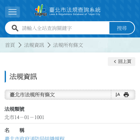
跳到主要內容
展開選單
全站查詢關鍵字欄位
搜尋
:::
:::
首頁
法規資訊
法規所有條文
keyboard_arrow_left
回上頁
法規資訊
text_rotate_vertical
print
臺北市法規所有條文
法規類號
北市14－01－1001
名 稱
臺北市政府消防局組織規程