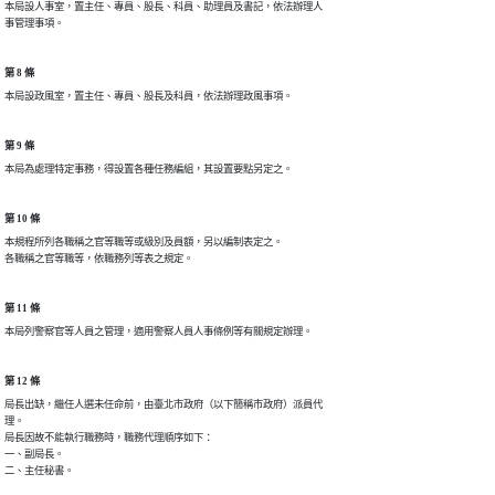
本局設人事室，置主任、專員、股長、科員、助理員及書記，依法辦理人

事管理事項。
第 8 條
本局設政風室，置主任、專員、股長及科員，依法辦理政風事項。
第 9 條
本局為處理特定事務，得設置各種任務編組，其設置要點另定之。
第 10 條
本規程所列各職稱之官等職等或級別及員額，另以編制表定之。

各職稱之官等職等，依職務列等表之規定。
第 11 條
本局列警察官等人員之管理，適用警察人員人事條例等有關規定辦理。
第 12 條
局長出缺，繼任人選未任命前，由臺北市政府（以下簡稱市政府）派員代

理。

局長因故不能執行職務時，職務代理順序如下：

一、副局長。

二、主任秘書。