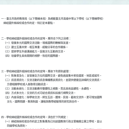
一、臺北市政府教育局（以下簡稱本局）為規範臺北市高級中等以下學校（以下簡稱學校）

二、學校締結國外姐妹校或合作約定時，應符合下列之目標：

    （一）發展多元的國際交流活動，增進國際的瞭解與友誼。

    （二）建立互惠共榮、相互尊重、經驗分享的合作關係。

    （三）提昇學生外語溝通能力，促進文化互動與交流。

三、學校締結國外姐妹校或合作約定時，應依下列原則處理：

    （一）對象普及化：宜發展全方位的國際交流，避免過度集中某些國家、地區或城市。

    （二）訊息資訊化：交流活動的訊息傳播應該資訊化，並提供便捷且詳細的交流資訊，

          方便相關學校或人員取得活動訊息。

    （三）活動系統化：交流活動應作整體性之規劃，而且具有延續性、永續性。

    （四）方式多元化：交流的方式可結合資訊科技進行網際交流。

    （五）內容深度化：除學術交流、師生互訪、體育、民俗、藝術交流外，更可增加國際

四、學校締結國外姊妹校或合作約定時，須合於下列規定：

    （一）締結姊妹校或合作約定之對象應為已向該國教育行政主管機關立案之學校，並以

          同級學校為原則。
