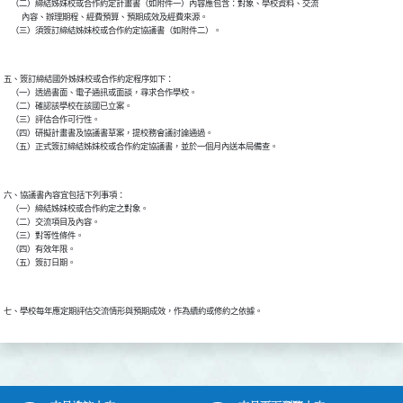
    （二）締結姊妹校或合作約定計畫書（如附件一）內容應包含：對象、學校資料、交流

          內容、辦理期程、經費預算、預期成效及經費來源。

五、簽訂締結國外姊妹校或合作約定程序如下：

    （一）透過書面、電子通訊或面談，尋求合作學校。

    （二）確認該學校在該國已立案。

    （三）評估合作可行性。

    （四）研擬計畫書及協議書草案，提校務會議討論通過。

六、協議書內容宜包括下列事項：

    （一）締結姊妹校或合作約定之對象。

    （二）交流項目及內容。

    （三）對等性條件。

    （四）有效年限。
