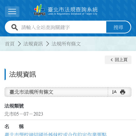
跳到主要內容
展開選單
全站查詢關鍵字欄位
搜尋
:::
:::
首頁
法規資訊
法規所有條文
keyboard_arrow_left
回上頁
法規資訊
text_rotate_vertical
print
臺北市法規所有條文
法規類號
北市05－07－2023
名 稱
臺北市學校締結國外姊妹校或合作約定作業要點