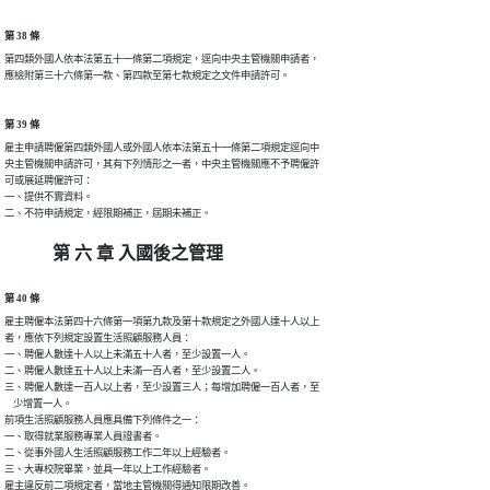
第 38 條
第四類外國人依本法第五十一條第二項規定，逕向中央主管機關申請者，

應檢附第三十六條第一款、第四款至第七款規定之文件申請許可。
第 39 條
雇主申請聘僱第四類外國人或外國人依本法第五十一條第二項規定逕向中

央主管機關申請許可，其有下列情形之一者，中央主管機關應不予聘僱許

可或展延聘僱許可：

一、提供不實資料。

二、不符申請規定，經限期補正，屆期未補正。
第 六 章 入國後之管理
第 40 條
雇主聘僱本法第四十六條第一項第九款及第十款規定之外國人達十人以上

者，應依下列規定設置生活照顧服務人員：

一、聘僱人數達十人以上未滿五十人者，至少設置一人。

二、聘僱人數達五十人以上未滿一百人者，至少設置二人。

三、聘僱人數達一百人以上者，至少設置三人；每增加聘僱一百人者，至

    少增置一人。

前項生活照顧服務人員應具備下列條件之一：

一、取得就業服務專業人員證書者。

二、從事外國人生活照顧服務工作二年以上經驗者。

三、大專校院畢業，並具一年以上工作經驗者。

雇主違反前二項規定者，當地主管機關得通知限期改善。