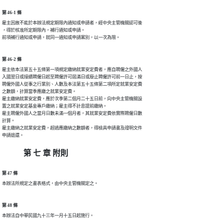
第 46-1 條
雇主因故不能於本辦法規定期限內通知或申請者，經中央主管機關認可後

，得於核准所定期限內，補行通知或申請。

前項補行通知或申請，就同一通知或申請案別，以一次為限。
第 46-2 條
雇主依本法第五十五條第一項規定繳納就業安定費者，應自聘僱之外國人

入國翌日或接續聘僱日起至聘僱許可屆滿日或廢止聘僱許可前一日止，按

聘僱外國人從事之行業別、人數及本法第五十五條第二項所定就業安定費

之數額，計算當季應繳之就業安定費。

雇主繳納就業安定費，應於次季第二個月二十五日前，向中央主管機關設

置之就業安定基金專戶繳納；雇主得不計息提前繳納。

雇主聘僱外國人之當月日數未滿一個月者，其就業安定費依實際聘僱日數

計算。

雇主繳納之就業安定費，超過應繳納之數額者，得檢具申請書及證明文件

申請退還。
第 七 章 附則
第 47 條
本辦法所規定之書表格式，由中央主管機關定之。
第 48 條
本辦法自中華民國九十三年一月十五日起施行。
