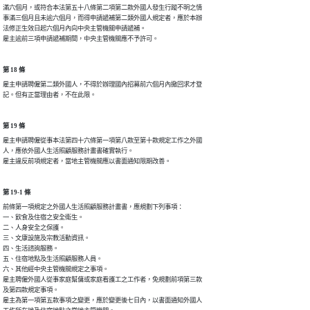
滿六個月，或符合本法第五十八條第二項第二款外國人發生行蹤不明之情

事滿三個月且未逾六個月，而得申請遞補第二類外國人規定者，應於本辦

法修正生效日起六個月內向中央主管機關申請遞補。

雇主逾前三項申請遞補期間，中央主管機關應不予許可。
第 18 條
雇主申請聘僱第二類外國人，不得於辦理國內招募前六個月內撤回求才登

記。但有正當理由者，不在此限。
第 19 條
雇主申請聘僱從事本法第四十六條第一項第八款至第十款規定工作之外國

人，應依外國人生活照顧服務計畫書確實執行。

雇主違反前項規定者，當地主管機關應以書面通知限期改善。
第 19-1 條
前條第一項規定之外國人生活照顧服務計畫書，應規劃下列事項：

一、飲食及住宿之安全衛生。

二、人身安全之保護。

三、文康設施及宗教活動資訊。

四、生活諮詢服務。

五、住宿地點及生活照顧服務人員。

六、其他經中央主管機關規定之事項。

雇主聘僱外國人從事家庭幫傭或家庭看護工之工作者，免規劃前項第三款

及第四款規定事項。

雇主為第一項第五款事項之變更，應於變更後七日內，以書面通知外國人
