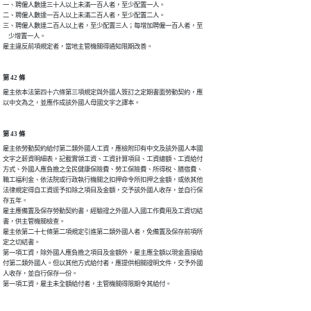
一、聘僱人數達三十人以上未滿一百人者，至少配置一人。

二、聘僱人數達一百人以上未滿二百人者，至少配置二人。

三、聘僱人數達二百人以上者，至少配置三人；每增加聘僱一百人者，至

    少增置一人。

雇主違反前項規定者，當地主管機關得通知限期改善。
第 42 條
雇主依本法第四十六條第三項規定與外國人簽訂之定期書面勞動契約，應

以中文為之，並應作成該外國人母國文字之譯本。
第 43 條
雇主依勞動契約給付第二類外國人工資，應檢附印有中文及該外國人本國

文字之薪資明細表，記載實領工資、工資計算項目、工資總額、工資給付

方式、外國人應負擔之全民健康保險費、勞工保險費、所得稅、膳宿費、

職工福利金、依法院或行政執行機關之扣押命令所扣押之金額，或依其他

法律規定得自工資逕予扣除之項目及金額，交予該外國人收存，並自行保

存五年。

雇主應備置及保存勞動契約書，經驗證之外國人入國工作費用及工資切結

書，供主管機關檢查。

雇主依第二十七條第二項規定引進第二類外國人者，免備置及保存前項所

定之切結書。

第一項工資，除外國人應負擔之項目及金額外，雇主應全額以現金直接給

付第二類外國人。但以其他方式給付者，應提供相關證明文件，交予外國

人收存，並自行保存一份。

第一項工資，雇主未全額給付者，主管機關得限期令其給付。