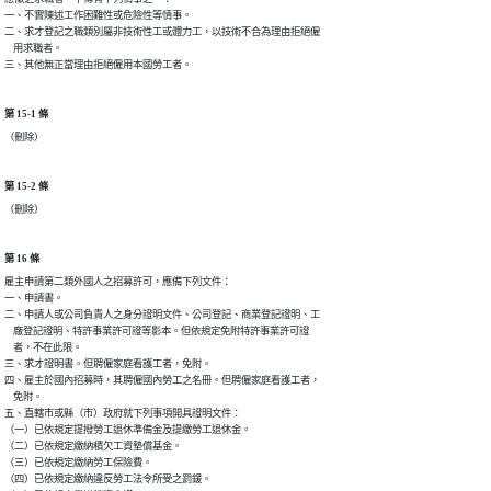
一、不實陳述工作困難性或危險性等情事。

二、求才登記之職類別屬非技術性工或體力工，以技術不合為理由拒絕僱

    用求職者。

三、其他無正當理由拒絕僱用本國勞工者。
第 15-1 條
（刪除）
第 15-2 條
（刪除）
第 16 條
雇主申請第二類外國人之招募許可，應備下列文件：

一、申請書。

二、申請人或公司負責人之身分證明文件、公司登記、商業登記證明、工

    廠登記證明、特許事業許可證等影本。但依規定免附特許事業許可證

    者，不在此限。

三、求才證明書。但聘僱家庭看護工者，免附。

四、雇主於國內招募時，其聘僱國內勞工之名冊。但聘僱家庭看護工者，

    免附。

五、直轄市或縣（市）政府就下列事項開具證明文件：

（一）已依規定提撥勞工退休準備金及提繳勞工退休金。

（二）已依規定繳納積欠工資墊償基金。

（三）已依規定繳納勞工保險費。

（四）已依規定繳納違反勞工法令所受之罰鍰。
