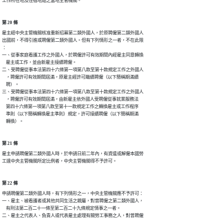
工作所在地及住宿地點之當地主管機關。
第 20 條
雇主經中央主管機關核准重新招募第二類外國人，於原聘僱第二類外國人

出國前，不得引進或聘僱第二類外國人。但有下列情形之一者，不在此限

：

一、從事家庭看護工作之外國人，於聘僱許可有效期間內經雇主同意轉換

    雇主或工作，並由新雇主接續聘僱。

二、受聘僱從事本法第四十六條第一項第八款至第十款規定工作之外國人

    ，聘僱許可有效期間屆滿，原雇主經許可繼續聘僱（以下簡稱期滿續

    聘）。

三、受聘僱從事本法第四十六條第一項第八款至第十款規定工作之外國人

    ，聘僱許可有效期間屆滿，由新雇主依外國人受聘僱從事就業服務法

    第四十六條第一項第八款至第十一款規定工作之轉換雇主或工作程序

    準則（以下簡稱轉換雇主準則）規定，許可接續聘僱（以下簡稱期滿

    轉換）。
第 21 條
雇主申請聘僱第二類外國人時，於申請日前二年內，有資遣或解僱本國勞

工達中央主管機關所定比例者，中央主管機關得不予許可。
第 22 條
申請聘僱第二類外國人時，有下列情形之一，中央主管機關應不予許可：

一、雇主、被看護者或其他共同生活之親屬，對曾聘僱之第二類外國人，

    有刑法第二百二十一條至第二百二十九條規定情事之一者。

二、雇主之代表人、負責人或代表雇主處理有關勞工事務之人，對曾聘僱
