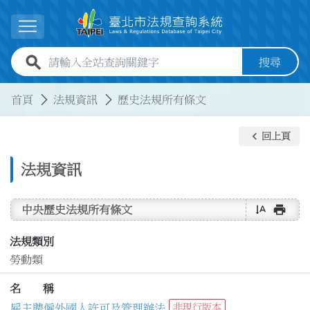
跳到主要內容
展開選單
全站查詢關鍵字欄位
搜尋
:::
:::
首頁
法規資訊
歷史法規所有條文
keyboard_arrow_left
回上頁
法規資訊
text_rotate_vertical
print
中央歷史法規所有條文
法規類別
勞動類
名 稱
雇主聘僱外國人許可及管理辦法
非現行版本