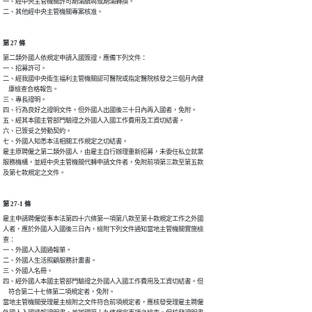
一、經中央主管機關許可期滿續聘或期滿轉換。

二、其他經中央主管機關專案核准。
第 27 條
第二類外國人依規定申請入國簽證，應備下列文件：

一、招募許可。

二、經我國中央衛生福利主管機關認可醫院或指定醫院核發之三個月內健

    康檢查合格報告。

三、專長證明。

四、行為良好之證明文件。但外國人出國後三十日內再入國者，免附。

五、經其本國主管部門驗證之外國人入國工作費用及工資切結書。

六、已簽妥之勞動契約。

七、外國人知悉本法相關工作規定之切結書。

雇主原聘僱之第二類外國人，由雇主自行辦理重新招募，未委任私立就業

服務機構，並經中央主管機關代轉申請文件者，免附前項第三款至第五款

及第七款規定之文件。
第 27-1 條
雇主申請聘僱從事本法第四十六條第一項第八款至第十款規定工作之外國

人者，應於外國人入國後三日內，檢附下列文件通知當地主管機關實施檢

查：

一、外國人入國通報單。

二、外國人生活照顧服務計畫書。

三、外國人名冊。

四、經外國人本國主管部門驗證之外國人入國工作費用及工資切結書。但

    符合第二十七條第二項規定者，免附。

當地主管機關受理雇主檢附之文件符合前項規定者，應核發受理雇主聘僱
