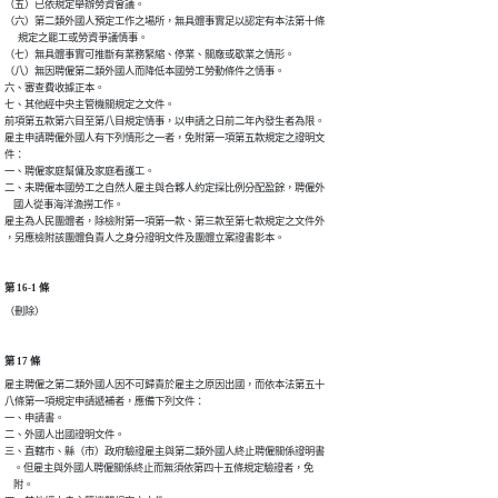
（五）已依規定舉辦勞資會議。

（六）第二類外國人預定工作之場所，無具體事實足以認定有本法第十條

      規定之罷工或勞資爭議情事。

（七）無具體事實可推斷有業務緊縮、停業、關廠或歇業之情形。

（八）無因聘僱第二類外國人而降低本國勞工勞動條件之情事。

六、審查費收據正本。

七、其他經中央主管機關規定之文件。

前項第五款第六目至第八目規定情事，以申請之日前二年內發生者為限。

雇主申請聘僱外國人有下列情形之一者，免附第一項第五款規定之證明文

件：

一、聘僱家庭幫傭及家庭看護工。

二、未聘僱本國勞工之自然人雇主與合夥人約定採比例分配盈餘，聘僱外

    國人從事海洋漁撈工作。

雇主為人民團體者，除檢附第一項第一款、第三款至第七款規定之文件外

，另應檢附該團體負責人之身分證明文件及團體立案證書影本。
第 16-1 條
（刪除）
第 17 條
雇主聘僱之第二類外國人因不可歸責於雇主之原因出國，而依本法第五十

八條第一項規定申請遞補者，應備下列文件：

一、申請書。

二、外國人出國證明文件。

三、直轄市、縣（市）政府驗證雇主與第二類外國人終止聘僱關係證明書

    。但雇主與外國人聘僱關係終止而無須依第四十五條規定驗證者，免

    附。
