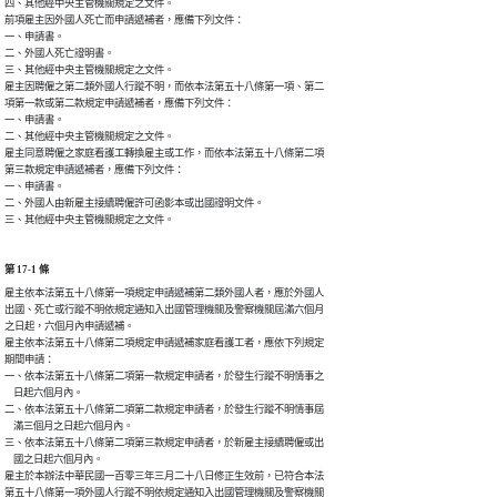
四、其他經中央主管機關規定之文件。

前項雇主因外國人死亡而申請遞補者，應備下列文件：

一、申請書。

二、外國人死亡證明書。

三、其他經中央主管機關規定之文件。

雇主因聘僱之第二類外國人行蹤不明，而依本法第五十八條第一項、第二

項第一款或第二款規定申請遞補者，應備下列文件：

一、申請書。

二、其他經中央主管機關規定之文件。

雇主同意聘僱之家庭看護工轉換雇主或工作，而依本法第五十八條第二項

第三款規定申請遞補者，應備下列文件：

一、申請書。

二、外國人由新雇主接續聘僱許可函影本或出國證明文件。

三、其他經中央主管機關規定之文件。
第 17-1 條
雇主依本法第五十八條第一項規定申請遞補第二類外國人者，應於外國人

出國、死亡或行蹤不明依規定通知入出國管理機關及警察機關屆滿六個月

之日起，六個月內申請遞補。

雇主依本法第五十八條第二項規定申請遞補家庭看護工者，應依下列規定

期間申請：

一、依本法第五十八條第二項第一款規定申請者，於發生行蹤不明情事之

    日起六個月內。

二、依本法第五十八條第二項第二款規定申請者，於發生行蹤不明情事屆

    滿三個月之日起六個月內。

三、依本法第五十八條第二項第三款規定申請者，於新雇主接續聘僱或出

    國之日起六個月內。

雇主於本辦法中華民國一百零三年三月二十八日修正生效前，已符合本法

第五十八條第一項外國人行蹤不明依規定通知入出國管理機關及警察機關
