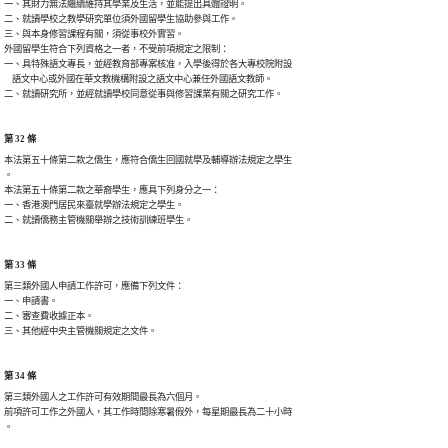
一、其財力無法繼續維持其學業及生活，並能提出具體證明。

二、就讀學校之教學研究單位須外國留學生協助參與工作。

三、與本身修習課程有關，須從事校外實習。

外國留學生符合下列資格之一者，不受前項規定之限制：

一、具特殊語文專長，並經教育部專案核准，入學後得於各大專校院附設

    語文中心或外國在華文教機構附設之語文中心兼任外國語文教師。

二、就讀研究所，並經就讀學校同意從事與修習課業有關之研究工作。
第 32 條
本法第五十條第二款之僑生，應符合僑生回國就學及輔導辦法規定之學生

。

本法第五十條第二款之華裔學生，應具下列身分之一：

一、香港澳門居民來臺就學辦法規定之學生。

二、就讀僑務主管機關舉辦之技術訓練班學生。
第 33 條
第三類外國人申請工作許可，應備下列文件：

一、申請書。

二、審查費收據正本。

三、其他經中央主管機關規定之文件。
第 34 條
第三類外國人之工作許可有效期間最長為六個月。

前項許可工作之外國人，其工作時間除寒暑假外，每星期最長為二十小時

。