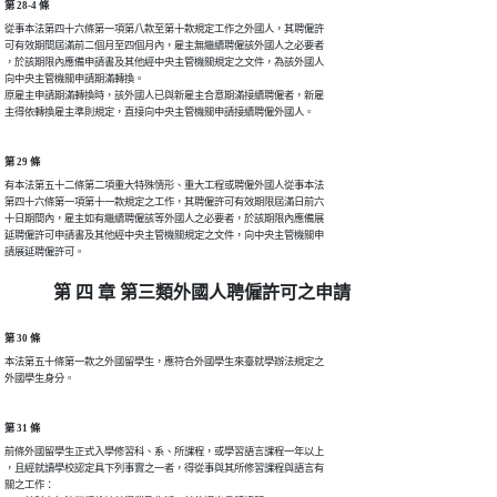
第 28-4 條
從事本法第四十六條第一項第八款至第十款規定工作之外國人，其聘僱許

可有效期間屆滿前二個月至四個月內，雇主無繼續聘僱該外國人之必要者

，於該期限內應備申請書及其他經中央主管機關規定之文件，為該外國人

向中央主管機關申請期滿轉換。

原雇主申請期滿轉換時，該外國人已與新雇主合意期滿接續聘僱者，新雇

主得依轉換雇主準則規定，直接向中央主管機關申請接續聘僱外國人。
第 29 條
有本法第五十二條第二項重大特殊情形、重大工程或聘僱外國人從事本法

第四十六條第一項第十一款規定之工作，其聘僱許可有效期限屆滿日前六

十日期間內，雇主如有繼續聘僱該等外國人之必要者，於該期限內應備展

延聘僱許可申請書及其他經中央主管機關規定之文件，向中央主管機關申

請展延聘僱許可。
第 四 章 第三類外國人聘僱許可之申請
第 30 條
本法第五十條第一款之外國留學生，應符合外國學生來臺就學辦法規定之

外國學生身分。
第 31 條
前條外國留學生正式入學修習科、系、所課程，或學習語言課程一年以上

，且經就讀學校認定具下列事實之一者，得從事與其所修習課程與語言有

關之工作：
