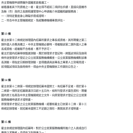
央主管機關申請聘僱外國籍家庭看護工。

被看護者具下列資格之一者，雇主得不經前二項評估手續，直接向直轄市

及縣（市）政府之長期照護管理中心申請推介本國籍照顧服務員：

一、持特定重度身心障礙手冊或證明。

二、符合中央主管機關規定，免經醫療機構專業評估。
第 13 條
雇主依第十二條規定辦理國內招募所要求之專長或資格，其所聘僱之第二

類外國人亦應具備之。中央主管機關必要時，得複驗該第二類外國人之專

長或資格。經複驗不合格者，應不予許可。

雇主於國內招募舉辦甄選測驗，應於辦理求才登記時，將甄試項目及錄用

條件送受理求才登記之公立就業服務機構備查。公立就業服務機構對該專

長測驗，得指定日期辦理測驗，並得邀請具該專長之專業人士到場見證。

前項甄試項目及錄用條件，得由中央主管機關依工作類別公告之。
第 14 條
雇主依第十二條第一項規定辦理招募本國勞工，有招募不足者，得於第十

二條第一項所定招募期滿次日起十五日內，檢附刊登求才廣告資料、聘僱

國內勞工名冊及中央主管機關規定之文件，向原受理求才登記之公立就業

服務機構申請求才證明書。

原受理求才登記之公立就業服務機構，經審核雇主已依第十二條、第十三

條規定辦理者，就招募本國勞工不足額之情形，應開具求才證明書。
第 15 條
雇主依規定辦理國內招募時，對於公立就業服務機構所推介之人員或自行

應徵之求職者，不得有下列情事之一：
