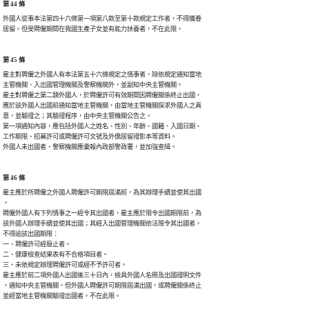
第 44 條
外國人從事本法第四十六條第一項第八款至第十款規定工作者，不得攜眷

居留。但受聘僱期間在我國生產子女並有能力扶養者，不在此限。
第 45 條
雇主對聘僱之外國人有本法第五十六條規定之情事者，除依規定通知當地

主管機關、入出國管理機關及警察機關外，並副知中央主管機關。

雇主對聘僱之第二類外國人，於聘僱許可有效期間因聘僱關係終止出國，

應於該外國人出國前通知當地主管機關，由當地主管機關探求外國人之真

意，並驗證之；其驗證程序，由中央主管機關公告之。

第一項通知內容，應包括外國人之姓名、性別、年齡、國籍、入國日期、

工作期限、招募許可或聘僱許可文號及外僑居留證影本等資料。

外國人未出國者，警察機關應彙報內政部警政署，並加強查緝。
第 46 條
雇主應於所聘僱之外國人聘僱許可期限屆滿前，為其辦理手續並使其出國

。

聘僱外國人有下列情事之一經令其出國者，雇主應於限令出國期限前，為

該外國人辦理手續並使其出國；其經入出國管理機關依法限令其出國者，

不得逾該出國期限：

一、聘僱許可經廢止者。

二、健康檢查結果表有不合格項目者。

三、未依規定辦理聘僱許可或經不予許可者。

雇主應於前二項外國人出國後三十日內，檢具外國人名冊及出國證明文件

，通知中央主管機關。但外國人聘僱許可期限屆滿出國，或聘僱關係終止

並經當地主管機關驗證出國者，不在此限。