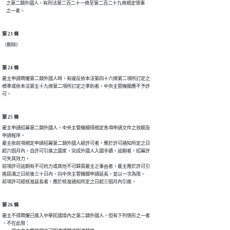
    之第二類外國人，有刑法第二百二十一條至第二百二十九條規定情事

    之一者。
第 23 條
（刪除）
第 24 條
雇主申請聘僱第二類外國人時，有違反依本法第四十六條第二項所訂定之

標準或依本法第五十九條第二項所訂定之準則者，中央主管機關應不予許

可。
第 25 條
雇主申請招募第二類外國人，中央主管機關得規定各項申請文件之效期及

申請程序。

雇主依前項規定申請招募第二類外國人經許可者，應於許可通知所定之日

起六個月內，自許可引進之國家，完成外國人入國手續。逾期者，招募許

可失其效力。

前項許可逾期有不可抗力或其他不可歸責雇主之事由者，雇主應於許可引

進屆滿之日前後三十日內，向中央主管機關申請延長，並以一次為限。

前項許可經核准延長者，應於核准通知所定之日起三個月內引進。
第 26 條
雇主不得聘僱已進入中華民國境內之第二類外國人。但有下列情形之一者

，不在此限：
