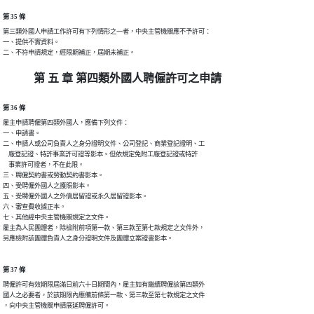
第 35 條
第三類外國人申請工作許可有下列情形之一者，中央主管機關應不予許可：

一、提供不實資料。

二、不符申請規定，經限期補正，屆期未補正。
第 五 章 第四類外國人聘僱許可之申請
第 36 條
雇主申請聘僱第四類外國人，應備下列文件：

一、申請書。

二、申請人或公司負責人之身分證明文件、公司登記、商業登記證明、工

    廠登記證、特許事業許可證等影本。但依規定免附工廠登記證或特許

    事業許可證者，不在此限。

三、聘僱契約書或勞動契約書影本。

四、受聘僱外國人之護照影本。

五、受聘僱外國人之外僑居留證或永久居留證影本。

六、審查費收據正本。

七、其他經中央主管機關規定之文件。

雇主為人民團體者，除檢附前項第一款、第三款至第七款規定之文件外，

另應檢附該團體負責人之身分證明文件及團體立案證書影本。
第 37 條
聘僱許可有效期限屆滿日前六十日期間內，雇主如有繼續聘僱該第四類外

國人之必要者，於該期限內應備前條第一款、第三款至第七款規定之文件

，向中央主管機關申請展延聘僱許可。