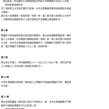
    請日起前一年內履約工作期間與當次申請工作期間累計未逾九十日者

    ，免附畢業證書影本。

前二項檢附之文件係於國外作成者，中央主管機關得要求經我國駐外館處

之驗證。

雇主為人民團體者，除檢附第一項第一款、第三款至第六款規定之文件外

，另應檢附該團體負責人之身分證明文件及團體立案證書影本。
第 8 條
聘僱許可有效期限屆滿日前四個月期間內，雇主如有繼續聘僱該第一類外

國人之必要者，於該期限內應備前條第一項第一款、第三款至第六款規定

之文件，向中央主管機關申請展延聘僱許可。但聘僱許可期間不足六個月

者，應於聘僱許可期間逾三分之二後，始得申請。
第 9 條
第五條之外國人，其停留期間在三十一日以上九十日以下者，得於該外國

人入國後三十日內依第七條規定申請許可。
第 10 條
中央主管機關於核發第一類外國人之聘僱許可或展延聘僱許可時，應副知

外交部。
第 11 條
雇主申請聘僱第一類外國人而有下列情形之一者，中央主管機關應不予聘

僱許可或展延聘僱許可之全部或一部：
