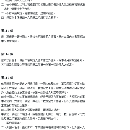
一、提供不實或失效資料。

二、依中央衛生福利主管機關訂定相關之受聘僱外國人健康檢查管理辦法

    規定，健康檢查不合格。

三、不符申請規定，經限期補正，屆期未補正。

四、違反依本法第四十六條第二項所訂定之標準。
第 11-1 條
雇主聘僱第一類外國人，依法有留職停薪之情事，應於三日內以書面通知

中央主管機關。
第 11-2 條
依本法第五十一條第三項規定入國工作之外國人，除本法另有規定者外，

其申請及入國後之管理適用第二條第一款第一類外國人之規定。
第 11-3 條
依國際書面協定開放之行業項目，外國人依契約在中華民國境內從事本法

第四十六條第一項第一款或第二款規定之工作，除本法或本辦法另有規定

外，應由訂約之事業機構，依第一類外國人規定申請許可。

前項外國人之訂約事業機構屬自由經濟示範區內事業單位，且於區內從事

本法第四十六條第一項第一款或第二款規定之工作者，得不受國際書面協

定開放行業項目之限制。

前二項外國人入國後之管理適用第一類外國人規定。

申請第一項或第二項許可，除應檢附第七條第一項第一款、第五款、第六

款及第二項第四款規定文件外，另應備下列文件：

一、契約書影本。

二、外國人名冊、護照影本、畢業證書或相關證明文件影本。但外國人入
