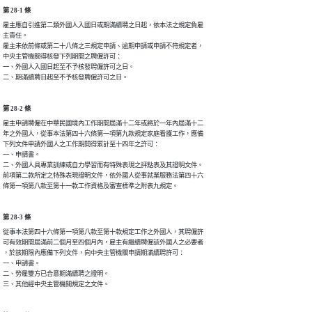
第 28-1 條
雇主應自引進第二類外國人入國日或期滿續聘之日起，依本法之規定負雇

主責任。

雇主未依前條或第二十八條之三規定申請、逾期申請或申請不符規定者，

中央主管機關得核發下列期間之聘僱許可：

一、外國人入國日起至不予核發聘僱許可之日。

二、期滿續聘日起至不予核發聘僱許可之日。
第 28-2 條
雇主申請聘僱在中華民國境內工作期間屆滿十二年或將於一年內屆滿十二

年之外國人，從事本法第四十六條第一項第九款規定家庭看護工作，應備

下列文件申請外國人之工作期間得累計至十四年之許可：

一、申請書。

二、外國人具專業訓練或自力學習而有特殊表現之評點表及其證明文件。

前項第二款所定之特殊表現證明文件，依外國人從事就業服務法第四十六

條第一項第八款至第十一款工作資格及審查標準之附表九規定。
第 28-3 條
從事本法第四十六條第一項第八款至第十款規定工作之外國人，其聘僱許

可有效期間屆滿前二個月至四個月內，雇主有繼續聘僱該外國人之必要者

，於該期限內應備下列文件，向中央主管機關申請期滿續聘許可：

一、申請書。

二、勞雇雙方已合意期滿續聘之證明。

三、其他經中央主管機關規定之文件。