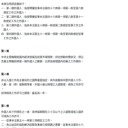
本辦法用詞定義如下：

一、第一類外國人：指受聘僱從事本法第四十六條第一項第一款至第六款

    規定工作之外國人。

二、第二類外國人：指受聘僱從事本法第四十六條第一項第八款至第十一

    款規定工作之外國人。

三、第三類外國人：指依本法第五十條第一款或第二款規定從事工作之外

    國人。

四、第四類外國人：指依本法第五十一條第一項第一款至第四款規定從事

    工作之外國人。
第 3 條
中央主管機關就國內經濟發展及就業市場情勢，評估勞動供需狀況，得公

告雇主聘僱前條第一類外國人之數額、比例及辦理國內招募之工作類別。
第 4 條
非以入國工作為主要目的之國際書面協定，其內容載有同意外國人工作、

人數、居（停）留期限等者，外國人據以辦理之入國簽證，視為工作許可

。

前項視為工作許可之期限，最長為一年。
第 5 條
外國人有下列情形之一者，其停留期間在三十日以下之入國簽證或入國許

可視為工作許可：

一、從事本法第五十一條第三項規定之工作。

二、為公益目的協助解決因緊急事故引發問題之需要，從事本法第四十六
