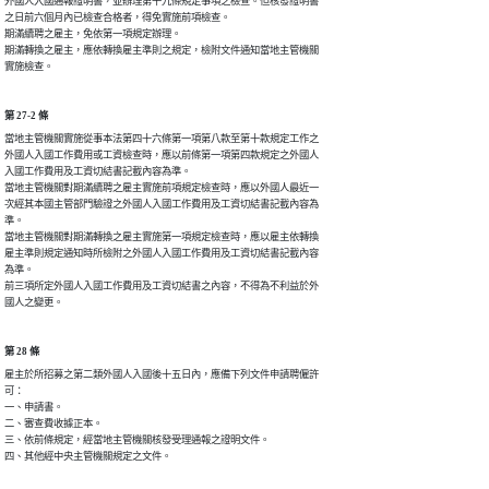
外國人入國通報證明書，並辦理第十九條規定事項之檢查。但核發證明書

之日前六個月內已檢查合格者，得免實施前項檢查。

期滿續聘之雇主，免依第一項規定辦理。

期滿轉換之雇主，應依轉換雇主準則之規定，檢附文件通知當地主管機關

實施檢查。
第 27-2 條
當地主管機關實施從事本法第四十六條第一項第八款至第十款規定工作之

外國人入國工作費用或工資檢查時，應以前條第一項第四款規定之外國人

入國工作費用及工資切結書記載內容為準。

當地主管機關對期滿續聘之雇主實施前項規定檢查時，應以外國人最近一

次經其本國主管部門驗證之外國人入國工作費用及工資切結書記載內容為

準。

當地主管機關對期滿轉換之雇主實施第一項規定檢查時，應以雇主依轉換

雇主準則規定通知時所檢附之外國人入國工作費用及工資切結書記載內容

為準。

前三項所定外國人入國工作費用及工資切結書之內容，不得為不利益於外

國人之變更。
第 28 條
雇主於所招募之第二類外國人入國後十五日內，應備下列文件申請聘僱許

可：

一、申請書。

二、審查費收據正本。

三、依前條規定，經當地主管機關核發受理通報之證明文件。

四、其他經中央主管機關規定之文件。