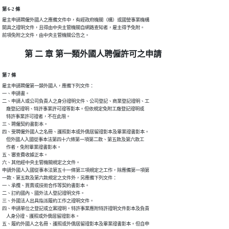
第 6-2 條
雇主申請聘僱外國人之應備文件中，有經政府機關（構）或國營事業機構

開具之證明文件，且得由中央主管機關自網路查知者，雇主得予免附。

前項免附之文件，由中央主管機關公告之。
第 二 章 第一類外國人聘僱許可之申請
第 7 條
雇主申請聘僱第一類外國人，應備下列文件：

一、申請書。

二、申請人或公司負責人之身分證明文件、公司登記、商業登記證明、工

    廠登記證明、特許事業許可證等影本。但依規定免附工廠登記證明或

    特許事業許可證者，不在此限。

三、聘僱契約書影本。

四、受聘僱外國人之名冊、護照影本或外僑居留證影本及畢業證書影本。

    但外國人入國從事本法第四十六條第一項第二款、第五款及第六款工

    作者，免附畢業證書影本。

五、審查費收據正本。

六、其他經中央主管機關規定之文件。

申請外國人入國從事本法第五十一條第三項規定之工作，除應備第一項第

一款、第五款及第六款規定之文件外，另應備下列文件：

一、承攬、買賣或技術合作等契約書影本。

二、訂約國內、國外法人登記證明文件。

三、外國法人出具指派履約工作之證明文件。

四、申請單位之登記或立案證明。特許事業應附特許證明文件影本及負責

    人身分證、護照或外僑居留證影本。

五、履約外國人之名冊、護照或外僑居留證影本及畢業證書影本。但自申
