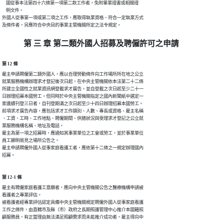
    國從事本法第四十六條第一項第二款工作者，免附畢業證書或相關證

    明文件。

外國人從事第一項或第二項之工作，應取得執業資格、符合一定執業方式

及條件者，另應符合中央目的事業主管機關所定之法令規定。
第 三 章 第二類外國人招募及聘僱許可之申請
第 12 條
雇主申請聘僱第二類外國人，應以合理勞動條件向工作場所所在地之公立

就業服務機構辦理求才登記後次日起，在中央主管機關依本法第二十二條

所建立全國性之就業資訊網登載求才廣告，並自登載之次日起至少二十一

日辦理招募本國勞工。但同時於中央主管機關指定之國內新聞紙中選定一

家連續刊登三日者，自刊登期滿之次日起至少十四日辦理招募本國勞工。

前項求才廣告內容，應包括求才工作類別、人數、專長或資格、雇主名稱

、工資、工時、工作地點、聘僱期間、供膳狀況與受理求才登記之公立就

業服務機構名稱、地址及電話。

雇主為第一項之招募時，應通知其事業單位之工會或勞工，並於事業單位

員工顯明易見之場所公告之。

雇主申請聘僱外國人從事家庭看護工者，應依第十二條之一規定辦理國內

招募。
第 12-1 條
雇主有聘僱家庭看護工意願者，應向中央主管機關公告之醫療機構申請被

看護者之專業評估。

被看護者經專業評估認定具備中央主管機關規定聘僱外國人從事家庭看護

工作之條件，由直轄市及縣（市）政府之長期照護管理中心推介本國籍照

顧服務員，有正當理由無法滿足照顧需求而未能推介成功者，雇主得向中
