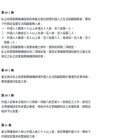
第 40-1 條
私立就業服務機構接受前條雇主委任辦理外國人之生活照顧服務者，應依

下列規定設置生活照顧服務人員：

一、外國人人數達十人以上未滿五十人者，至少設置一人。

二、外國人人數達五十人以上未滿一百人者，至少設置二人。

三、外國人人數達一百人以上者，至少設置三人；每增加一百人者，至少

    增置一人。

前項生活照顧服務人員應具備之條件，適用前條第二項規定。

私立就業服務機構違反前二項規定者，當地主管機關得通知委任之雇主及

受任之私立就業服務機構限期改善。
第 40-2 條
雇主委任私立就業服務機構辦理外國人生活照顧服務計畫書所定事項者，

應善盡選任監督之責。
第 40-3 條
外國人從事本法第四十六條第一項第八款至第十一款規定之工作，經地方

主管機關認定有安置必要者，得依中央主管機關所定之安置對象、期間及

程序予以安置。
第 41 條
雇主聘僱第四十條之外國人達三十人以上者；其所聘僱外國人中，應依下

列規定配置具有雙語能力者：
