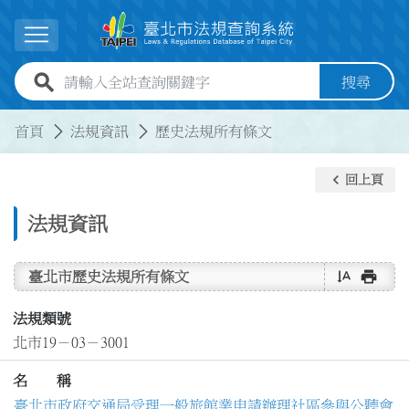
跳到主要內容
展開選單
全站查詢關鍵字欄位
搜尋
:::
:::
首頁
法規資訊
歷史法規所有條文
keyboard_arrow_left
回上頁
法規資訊
text_rotate_vertical
print
臺北市歷史法規所有條文
法規類號
北市19－03－3001
名 稱
臺北市政府交通局受理一般旅館業申請辦理社區參與公聽會