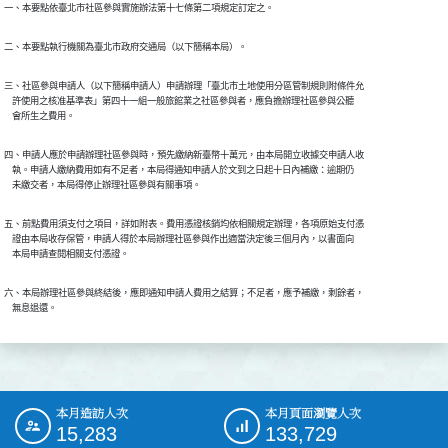
一、本要點依臺北市社區參與實施辦法第十七條第二項規定訂定之。
二、本要點執行機關為臺北市政府交通局（以下簡稱本局）。
三、社區參與申請人（以下簡稱申請人）申請辦理「臺北市土地使用分區管制規則附條件允

    許使用之核准基準表」第四十一組一般旅館業之社區參與者，應負擔辦理社區參與公聽

    會所生之費用。
四、申請人應於申請辦理社區參與時，預先繳納新臺幣十萬元，由本局開立收據交申請人收

    執。申請人繳納費用如有不足者，本局得通知申請人於文到之日起十日內補繳：逾期仍

    未繳交者，本局得停止辦理社區參與有關事項。
五、前點費用須支付之項目，詳如附表。費用憑證核銷均依相關規定辦理，各項原始支付憑

    證由本局收存保管，申請人得於本局辦理社區參與作出適當決定後三個月內，以書面向

    本局申請查閱相關支付憑證。
六、本局辦理社區參與終結後，應即通知申請人費用之結算；不足者，應予補繳，剩餘者，

    無息退還。
本月造訪人次
本月頁面瀏覽人次
:::
15,283
133,729