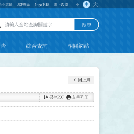
大
中
命令專區
SOP專區
logo下載
線上教學
小
全站查詢關鍵字欄位
搜尋
預告
綜合查詢
相關網站
keyboard_arrow_left
回上頁
text_rotate_vertical
print
另存PDF
友善列印