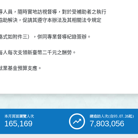
導人員，隨時實地訪視督導，對於受補助者之執行

與協助解決，促請其遵守本辦法及其相關法令規定

業基金預算支應。

本月頁面瀏覽人次
總造訪人次
(自93.07.26起)
165,169
7,803,056