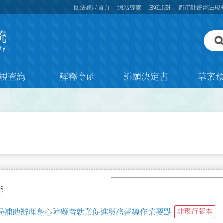
回法務局首頁
網站導覽
ENGLISH
都市計畫書法規
規查詢
解釋令函
訴願決定書
草案
5
局補助辦理身心障礙者就業促進服務督導作業要點
非現行版本