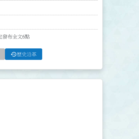
訂定發布全文6點
history
歷史沿革