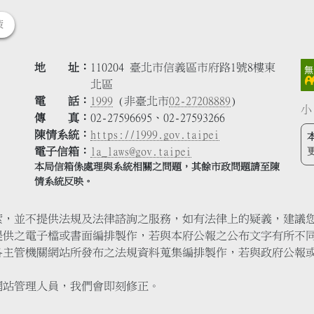
策
地 址
110204 臺北市信義區市府路1號8樓東
北區
電 話
1999
(非臺北市
02-27208889
)
小
傳 真
02-27596695、02-27593266
陳情系統
https://1999.gov.taipei
電子信箱
la_laws@gov.taipei
本局信箱係處理與系統相關之問題，其餘市政問題請至陳
情系統反映。
索，並不提供法規及法律諮詢之服務，如有法律上的疑義，建議
提供之電子檔或書面編排製作，若與本府公報之公布文字有所不
各主管機關網站所發布之法規資料蒐集編排製作，若與政府公報
網站管理人員，我們會即刻修正。