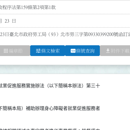
程序法第159條第2項第1款
月 23 日
23日臺北市政府勞工局（93）北市勞三字第09330399200號函
apps
tune
pin
file_download
編章節
條文檢索
條號查詢
附件下載
就業促進服務實施辦法（以下簡稱本辦法）第三十

下簡稱本局）補助辦理身心障礙者就業促進服務者
