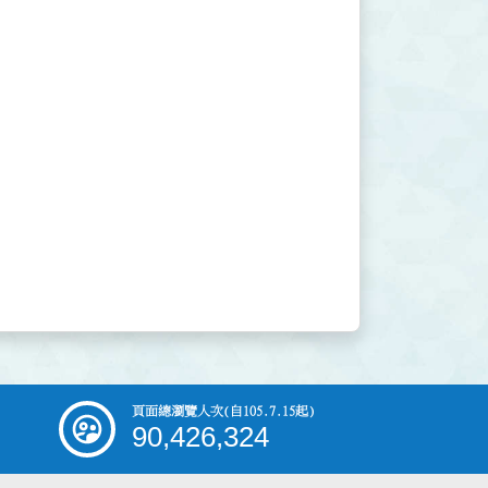
頁面總瀏覽人次
(自105.7.15起)
90,426,324