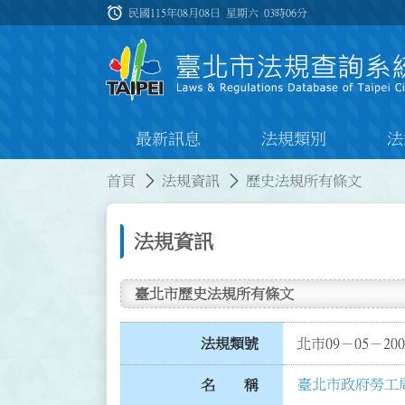
跳到主要內容
alarm
:::
民國115年08月08日 星期六
03時06分
最新訊息
法規類別
法
:::
:::
首頁
法規資訊
歷史法規所有條文
法規資訊
臺北市歷史法規所有條文
法規類號
北市09－05－200
臺北市政府勞工
名 稱