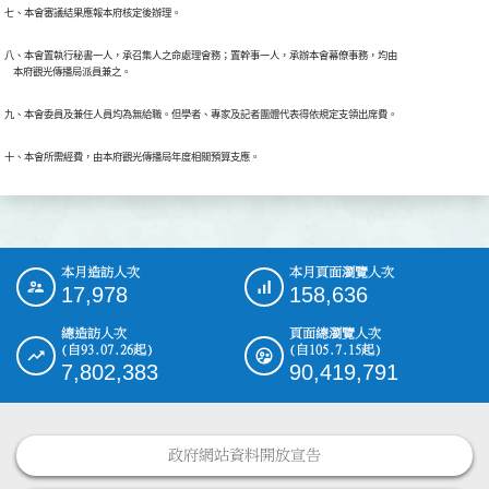
七、本會審議結果應報本府核定後辦理。
八、本會置執行秘書一人，承召集人之命處理會務；置幹事一人，承辦本會幕僚事務，均由

    本府觀光傳播局派員兼之。
九、本會委員及兼任人員均為無給職。但學者、專家及記者團體代表得依規定支領出席費。
十、本會所需經費，由本府觀光傳播局年度相關預算支應。
本月造訪人次
本月頁面瀏覽人次
:::
17,978
158,636
總造訪人次
頁面總瀏覽人次
(自93.07.26起)
(自105.7.15起)
7,802,383
90,419,791
政府網站資料開放宣告