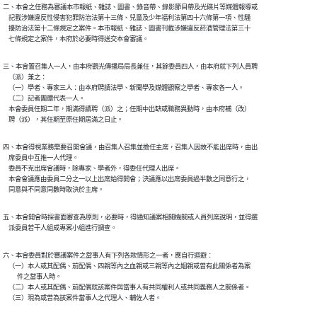
二、本會之任務為審議本市報紙、雜誌、圖書、錄音帶、錄影節目帶及光碟片等媒體報導或

    記載涉嫌違反性侵害犯罪防治法第十三條、兒童及少年福利法第四十六條第一項、性騷

    擾防治法第十二條規定之案件。本市報紙、雜誌、圖書刊載涉嫌違反菸酒管理法第三十

    七條規定之案件，本府於必要時得送交本會審議。
三、本會置召集人一人，由本府觀光傳播局局長兼任，其餘委員四人，由本府就下列人員聘

    （派）兼之：

    （一）學者、專家三人：由本府聘請法學、新聞學及媒體觀察之學者、專家各一人。

    （二）記者團體代表一人。

    本會委員任期二年，期滿得續聘（派）之；任期中出缺或職務異動時，由本府補（改）

    聘（派），其任期至原任期屆滿之日止。
四、本會得視業務需要召開會議，由召集人召集並擔任主席，召集人因故不能出席時，由出

    席委員中互推一人代理。

    委員不克出席會議時，除專家、學者外，得委任代理人出席。

    本會會議應由委員二分之一以上出席始得開會；決議應以出席委員過半數之同意行之，

    同意與不同意同數時取決於主席。
五、本會開會時採書面審查為原則，必要時，得通知議案相關機關或人員列席說明，並得選

    派委員若干人組成專案小組進行調查。
六、本會委員對於審議案件之當事人有下列各款情形之一者，應自行迴避︰

    （一）本人或其配偶、前配偶、四親等內之血親或三親等內之姻親或曾有此關係者為案

          件之當事人時。

    （二）本人或其配偶、前配偶就該案件與當事人有共同權利人或共同義務人之關係者。

    （三）現為或曾為該案件當事人之代理人、輔佐人者。