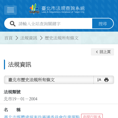
跳到主要內容
展開選單
全站查詢關鍵字欄位
搜尋
:::
:::
首頁
法規資訊
歷史法規所有條文
keyboard_arrow_left
回上頁
法規資訊
text_rotate_vertical
print
臺北市歷史法規所有條文
法規類號
北市19－01－2004
名 稱
臺北市媒體違規案件審議委員會作業要點
非現行版本