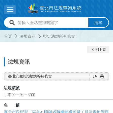
跳到主要內容
展開選單
全站查詢關鍵字欄位
搜尋
:::
:::
首頁
法規資訊
歷史法規所有條文
keyboard_arrow_left
回上頁
法規資訊
text_rotate_vertical
print
臺北市歷史法規所有條文
法規類號
北市09－04－3001
名 稱
臺北市政府勞工局身心障礙者職業輔導評量工具及場地管理