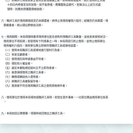
    （二）對職評工具應負安全使用及管理維護之責。如有損壞或遺失，應於借用終止日後

          十四日內修復至完好狀態，如不能修復，應購置新品替代，若無法以上述方式處

          理時，則應依原購置價格賠償。
六、職評工具於借用期限屆至仍未歸還者，將停止其借用權限六個月；經催告仍未歸還，情

    節嚴重者，將以侵佔罪移送法辦。
七、借用期間，本局得隨時要求借用單位配合查對所借職評工具數量，並檢查其使用狀況，

    借用單位不得拒絕；若發現有下列情事之一時，本局得逕行終止借用，並停止借用單位

    借用權利六個月，借用單位應立即將所借職評工具或場地返還。

    （一）使用本局職評工具或場地進行營利行為者。

    （二）有安全顧慮者。

    （三）使用情形與申請事由不符者。

    （四）侵犯他人權益者。

    （五）違反本要點規定經糾正不立即改善者。

    （六）故意損壞借用之職評工具者。

    （七）轉借或轉送他人使用者。

    （八）將職評工具複製留存者。

    （九）施測者不符合借用職評工具之使用資格條件者。
八、借用單位於借用本局場地或職評工具時，若發生意外事故，一切責任應由借用單位負責

    。
九、本局如因公務需要，得隨時收回借出之職評工具。