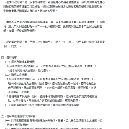
一、臺北市政府勞工局（以下簡稱本局）為促進身心障礙者適性就業，茲以本局所有之身心

    障礙者職業輔導評量工具及場地，協助民間單位辦理身心障礙者職業輔導評量服務及推

    動職業重建相關專業人員培訓，特訂定本要點。
二、本局所有之身心障礙者職業輔導評量工具（以下簡稱職評工具，其清單詳附件一）及場

    地（臺北市大同區迪化街一段二十一號六樓職評室）免費提供設立於本市立案之福利團

    體、機構、學校或醫院借用。
三、場地開放時間：週一至週五上午九時至十二時，下午一時三十分至五時（例假日及國定

    假日不開放）。
四、借用程序：

    （一）場地及職評工具借用：

          借用單位應於預定使用日前三天以郵寄或傳真方式提出借用申請單（如附件二）

          ，經本局同意傳真回覆後，始可借用。

    （二）職評工具借用：

          1.借用單位應於使用日前三天以郵寄或傳真方式提出借用申請單（如附件三），

            經本局同意並傳真回覆後，始得借用。借用期限最長為一個月，若有必要延長

            借用期程時，應以書面敘明理由，向本局申請經本局同意後，得再延長，其延

            長借用以一次為限。

          2.各種職評工具組件、題本、指導手冊或相關物件，借用單位應於點交時確實清

            點，使用完畢後，除消耗性之答案紙或記錄紙外，應悉數歸還。

    （三）同時有兩個以上的單位申請借用時，本局得依申請順序辦理。
五、借用單位應遵守下列事項：

    （一）於活動期間應負責場地設備及內外秩序、設備、公共安全及環境衛生之維護，使

          用後並應回復原狀。
