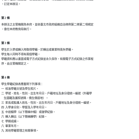
，訂定本辦法。
第 2 條
本辦法之主管機關為本府，並依臺北市政府組織自治條例第二條第二項規定

，委任本府教育局執行。
第 3 條
學生於入學或轉入時取得學籍，於轉出或畢業時喪失學籍。

學生每人同時不得有兩個學籍。

學籍資料應以書面或電子方式紀錄並永久保存，有關電子方式紀錄之作業程

序，由主管機關定之。
第 4 條
學生學籍紀錄表應載明下列事項：

一  核准學籍文號及學生照片。

二  學號、姓名、性別、出生年月日、戶籍地址及身分證統一編號（外籍學

    生國籍及護照號碼、僑生僑居地）。

三  家長或監護人姓名、性別、出生年月日、戶籍地址及身分證統一編號。

四  入學身分別、學歷及入學年月日。

五  中途輟學（以下簡稱中輟）或復學紀錄。

六  轉入轉出（以下簡稱轉學）紀錄。

七  學期成績。

八  畢業年月。

九  其他學籍管理之有關事項。