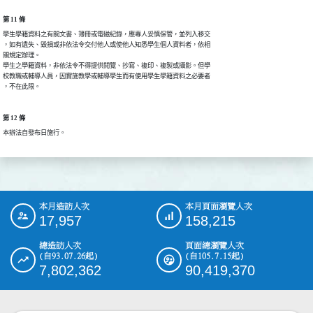
第 11 條
學生學籍資料之有關文書、簿冊或電磁紀錄，應專人妥慎保管，並列入移交

，如有遺失、毀損或非依法令交付他人或使他人知悉學生個人資料者，依相

關規定辦理。

學生之學籍資料，非依法令不得提供閱覽、抄寫、複印、複製或攝影。但學

校教職或輔導人員，因實施教學或輔導學生而有使用學生學籍資料之必要者

，不在此限。
第 12 條
本辦法自發布日施行。
本月造訪人次
本月頁面瀏覽人次
:::
17,957
158,215
總造訪人次
頁面總瀏覽人次
(自93.07.26起)
(自105.7.15起)
7,802,362
90,419,370