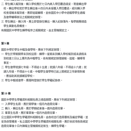
二  學生轉入報到後，轉入學校應於七日內將入學回覆函填妥，寄達轉出學

    校。轉出學校若於學生轉出後十四日內未接獲入學回覆函，經向轉入學

    校查證確未報到者，應即追蹤輔導，並依國民中小學中途輟學學生通報

    及復學輔導辦法之相關規定辦理。

三  學生轉出、轉入時，應立即登錄在轉出、轉入紀錄簿內，每學期應繕造

    學生異動名冊備查。

有關國民中學學生轉學程序之相關規定，由主管機關定之。
第 9 條
國民中學於學生中輟及復學時，應依下列規定辦理：

一  學生於學期開學未到校註冊、轉學一星期未到轉入學校報到或未請假未

    到校達三日以上應列為中輟學生，依有關規定辦理通報、追蹤、輔導等

    事宜。

二  學生復學就讀七年級，不得逾十五歲；就讀八年級，不得逾十六歲；就

    讀九年級，不得逾十七歲。中輟學生復學時已逾上開規定之年齡限制者

    ，應協助其就讀補習學校。

三  學生中輟或復學，應隨時登錄於學生學籍紀錄表。
第 10 條
國民中學學生學籍資料相關名冊之繕造期間，應依下列規定辦理：

一  入學學生名冊，應於開學後一個月內造冊完畢。

二  轉入、轉出名冊，應於學期結束後一週內造冊完畢。

三  畢業生名冊，應於畢業後一個月內造冊完畢。

公立國民中學學生學籍資料相關名冊，由各校自行造冊審核及編定學籍，並

妥為保管備查。私立國民中學學生學籍資料相關名冊，應於依前項各款規定

造冊完畢後十日內陳報主管機關核定新生、轉學生學籍。