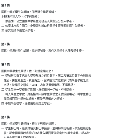
第 5 條
國民中學於學生入學時，即應建立學籍資料。

本辦法所稱入學，指下列情形：

一  依臺北市公立國民中學新生分發及入學辦法分發入學者。

二  依臺北市私立國民中小學暨附設幼稚園招生實施要點招生入學者。

三  依其他法令規定入學者。
第 6 條
國民中學應於學生編班、編定學號後，製作入學學生名冊及學生證。
第 7 條
國民中學學生之學號，依下列規定編定之：

一  學號首位數字代表入學學年度之個位數字，第二及第三位數字分別代表

    性別，男生為五五，女生為五○，第四至第六位數字代表學生學號之流

    水號，按編班之順序，以○○一為首號連續編碼，不得跳號。

二  學生於同一學校就學期間，應使用同一學號，不得變更。

三  轉入學生之學號，應銜接同年級學生學號之末號接續編定，轉學生轉出

    後再轉回同一學校就讀者，應使用原編定之學號。

四  中輟學生復學，應使用原編定之學號。
第 8 條
國民中學於學生轉學時，應依下列規定辦理：

一  學生轉出時，應請其填具轉出申請書，並將轉學證明書、學期成績證明

    書、期中轉學階段成績紀錄表及入學回覆信函密封交學生家長，請其於

    七日內攜至轉入學校報到。
