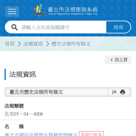
跳到主要內容
展開選單
全站查詢關鍵字欄位
搜尋
:::
:::
首頁
法規資訊
歷史法規所有條文
keyboard_arrow_left
回上頁
法規資訊
text_rotate_vertical
print
臺北市歷史法規所有條文
法規類號
北市05－04－4006
名 稱
臺北市國民中學學生學籍管理辦法
非現行版本