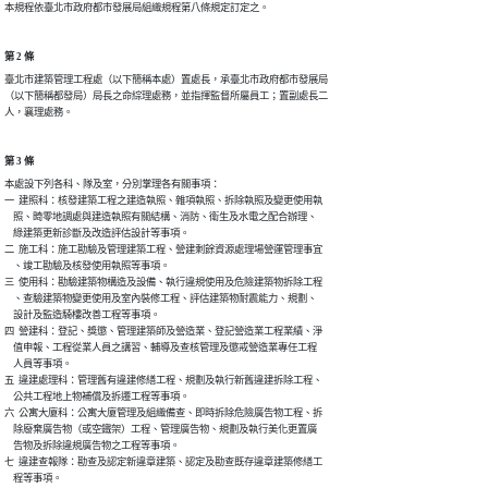
本規程依臺北市政府都市發展局組織規程第八條規定訂定之。
第 2 條
臺北市建築管理工程處（以下簡稱本處）置處長，承臺北市政府都市發展局

（以下簡稱都發局）局長之命綜理處務，並指揮監督所屬員工；置副處長二

人，襄理處務。
第 3 條
本處設下列各科、隊及室，分別掌理各有關事項：

一  建照科：核發建築工程之建造執照、雜項執照、拆除執照及變更使用執

    照、畸零地調處與建造執照有關結構、消防、衛生及水電之配合辦理、

    綠建築更新診斷及改造評估設計等事項。

二  施工科：施工勘驗及管理建築工程、營建剩餘資源處理場營運管理事宜

    、竣工勘驗及核發使用執照等事項。

三  使用科：勘驗建築物構造及設備、執行違規使用及危險建築物拆除工程

    、查驗建築物變更使用及室內裝修工程、評估建築物耐震能力、規劃、

    設計及監造騎樓改善工程等事項。

四  營建科：登記、獎懲、管理建築師及營造業、登記營造業工程業績、淨

    值申報、工程從業人員之講習、輔導及查核管理及懲戒營造業專任工程

    人員等事項。

五  違建處理科：管理舊有違建修繕工程、規劃及執行新舊違建拆除工程、

    公共工程地上物補償及拆遷工程等事項。

六  公寓大廈科：公寓大廈管理及組織備查、即時拆除危險廣告物工程、拆

    除廢棄廣告物（或空鐵架）工程、管理廣告物、規劃及執行美化更置廣

    告物及拆除違規廣告物之工程等事項。

七  違建查報隊：勘查及認定新違章建築、認定及勘查既存違章建築修繕工

    程等事項。
