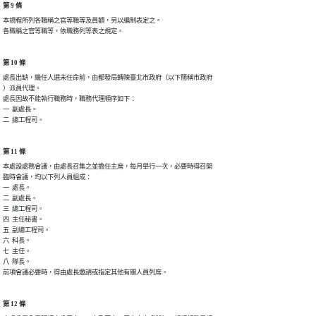
第 9 條
本規程所列各職稱之官等職等及員額，另以編制表定之。

各職稱之官等職等，依職務列等表之規定。
第 10 條
處長出缺，繼任人選未任命前，由都發局轉陳臺北市政府（以下簡稱市政府

）派員代理。

處長因故不能執行職務時，職務代理順序如下：

一  副處長。

二  總工程司。
第 11 條
本處設處務會議，由處長召集之並擔任主席，每月舉行一次，必要時得召開

臨時會議，均以下列人員組成：

一  處長。

二  副處長。

三  總工程司。

四  主任秘書。

五  副總工程司。

六  科長。

七  主任。

八  隊長。

前項會議必要時，得由處長邀請或指定其他有關人員列席。
第 12 條