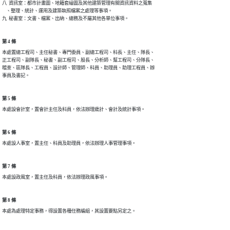
八  資訊室：都市計畫圖、地籍套繪圖及其他建築管理有關資訊資料之蒐集

    、整理、統計、運用及建築執照檔案之處理等事項。

九  秘書室：文書、檔案、出納、總務及不屬其他各單位事項。
第 4 條
本處置總工程司、主任秘書、專門委員、副總工程司、科長、主任、隊長、

正工程司、副隊長、秘書、副工程司、股長、分析師、幫工程司、分隊長、

稽查、區隊長、工程員、設計師、管理師、科員、助理員、助理工程員、辦

事員及書記。
第 5 條
本處設會計室，置會計主任及科員，依法辦理歲計、會計及統計事項。
第 6 條
本處設人事室，置主任、科員及助理員，依法辦理人事管理事項。
第 7 條
本處設政風室，置主任及科員，依法辦理政風事項。
第 8 條
本處為處理特定事務，得設置各種任務編組，其設置要點另定之。