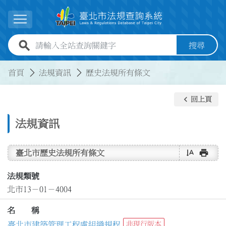
跳到主要內容
展開選單
全站查詢關鍵字欄位
搜尋
:::
:::
首頁
法規資訊
歷史法規所有條文
keyboard_arrow_left
回上頁
法規資訊
text_rotate_vertical
print
臺北市歷史法規所有條文
法規類號
北市13－01－4004
名 稱
臺北市建築管理工程處組織規程
非現行版本