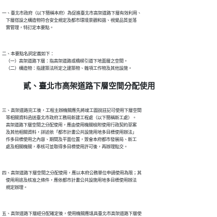
一、臺北市政府（以下簡稱本府）為促進臺北市高架道路下層有效利用、

    下層搭設之構造物符合安全規定及都市環境景觀和諧、視覺品質並落

二、本要點名詞定義如下：

    （一）高架道路下層：指高架道路或橋樑引道下地面層之空間。

貳、臺北市高架道路下層空間分配使用
三、高架道路完工後，工程主辦機關應先將竣工圖說註記可使用下層空間

    等相關資料函送臺北市政府工務局新建工程處（以下簡稱新工處）。

    高架道路下層空間之分配使用，應由使用機關檢附使用行政契約草案

    及其他相關資料，詳述依「都市計畫公共設施用地多目標使用辦法」

    作多目標使用之內容、期間及平面位置，簽會本府都市發展局、新工

四、高架道路下層空間之分配使用，應以本府公務單位申請使用為限；其

    使用用途及核准之條件，應依都市計畫公共設施用地多目標使用辦法

五、高架道路下層經分配確定後，使用機關應填具臺北市高架道路下層使
