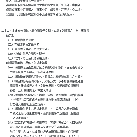
        納入申請新設構造物一併審查。

        高架道路下層既有使用單位之構造物之景觀美化設計，應由新工

        處組成專案小組審議之。專案小組由都發局、建管處、交工處、

二十二、本市高架道路下層分配使用空間，如屬下列情形之一者，應作景

        觀美化：

        （一）有結構構造物者。

        （二）有構造物界定範圍者。

        （三）為消防等供都市防災需求者。

        （四）供公共使用之開放空間者。

        （五）電力、電信及其他公用設備。

        前項景觀美化，應依下列規定辦理：

        （一）構造物之立面色彩須配合橋體原外觀設計。立面色彩應以

              中低彩度及中低明度色彩為設計原則。

        （二）構造物宜選用抗污耐久，且與高架橋體質感融合之材質。

        （三）構造物得有夜間照明，其照明方式，以不影響高架道路主

              體景觀，及維護行人行車安全為原則。照明設置並須達到

              舒適，且易於辨識之人車出入環境。

        （四）構造物之附屬設備、設施、管線、識別標誌、廣告招牌等

              ，不得超出高架道路地面投影線及地面道路路緣線，且不

              得妨礙交通管制設施之辨識。

        （五）構造物依第十六點規定退縮一．五公尺之人行步道或一．

              二公尺之綠化植生空間時，應參照附件三及附圖一至附圖

              五之規定辦理。

        （六）高架道路下層分配使用空間，其使用方式及出入口動線配

              置，應考量整體都市景觀及交通安全等公共議題。

              前項主要出入口，以設置於迴轉車道側為原則，並須設置

              照明及警示標誌；人行出入口設置於車道側時，其出入口
