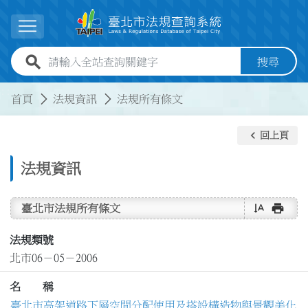
跳到主要內容
展開選單
全站查詢關鍵字欄位
搜尋
:::
:::
首頁
法規資訊
法規所有條文
keyboard_arrow_left
回上頁
法規資訊
text_rotate_vertical
print
臺北市法規所有條文
法規類號
北市06－05－2006
名 稱
臺北市高架道路下層空間分配使用及搭設構造物與景觀美化