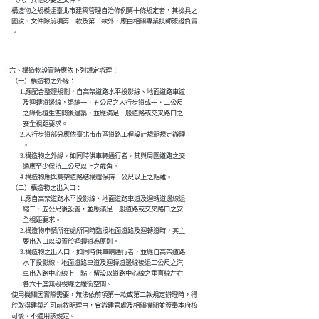
      （八）其他必要之文件。

      構造物之規模達臺北市建築管理自治條例第十條規定者，其檢具之

      圖說、文件除前項第一款及第二款外，應由相關專業技師簽證負責

十六、構造物設置時應依下列規定辦理：

      （一）構造物之外緣：

            1.應配合整體規劃，自高架道路水平投影線、地面道路車道

              及迴轉道邊線，退縮一．五公尺之人行步道或一．二公尺

              之綠化植生空間後建築，並應滿足一般道路或交叉路口之

              安全視距要求。

            2.人行步道部分應依臺北市市區道路工程設計規範規定辦理

              。

            3.構造物之外緣，如同時供車輛通行者，其與周圍道路之交

              通應至少保持二公尺以上之截角。

            4.構造物應與高架道路結構體保持一公尺以上之距離。

      （二）構造物之出入口：

            1.應自高架道路水平投影線、地面道路車道及迴轉道邊線退

              縮二．五公尺後設置，並應滿足一般道路或交叉路口之安

              全視距要求。

            2.構造物申請所在處所同時臨接地面道路及迴轉道時，其主

              要出入口以設置於迴轉道為原則。

            3.構造物之出入口，如同時供車輛通行者，並應自高架道路

              水平投影線、地面道路車道及迴轉道邊線後退二公尺之汽

              車出入路中心線上一點，留設以道路中心線之垂直線左右

              各六十度無礙視線之緩衝空間。

      使用機關因實際需要，無法依前項第一款或第二款規定辦理時，得

      於取得建築許可前敘明理由，會辦建管處及相關機關並簽奉本府核
