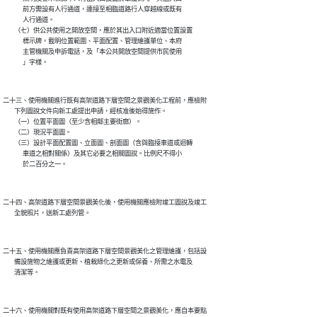
              前方需設有人行通道，連接至相臨道路行人穿越線或既有

              人行通道。

        （七）供公共使用之開放空間，應於其出入口附近適當位置設置

              標示牌，載明位置範圍、平面配置、管理維護單位、本府

              主管機關及申訴電話，及「本公共開放空間提供市民使用

二十三、使用機關進行既有高架道路下層空間之景觀美化工程前，應檢附

        下列圖說文件向新工處提出申請，經核准後始得施作。

        （一）位置平面圖（至少含相鄰主要街廓）。

        （二）現況平面圖。

        （三）設計平面配置圖、立面圖、剖面圖（含與臨接車道或迴轉

              車道之相對關係）及其它必要之相關圖說。比例尺不得小

二十四、高架道路下層空間景觀美化後，使用機關應檢附竣工圖說及竣工

二十五、使用機關應負責高架道路下層空間景觀美化之管理維護，包括設

        備設施物之維護或更新、植栽綠化之更新或保養、所需之水電及

二十六、使用機關對既有使用高架道路下層空間之景觀美化，應自本要點
