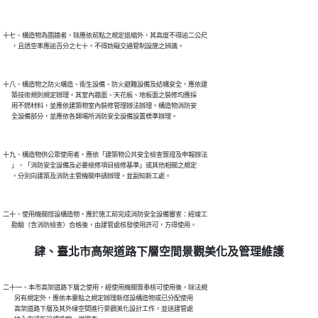
十七、構造物為圍牆者，除應依前點之規定退縮外，其高度不得逾二公尺

十八、構造物之防火構造、衛生設備、防火避難設備及結構安全，應依建

      築技術規則規定辦理。其室內牆面、天花板、地板面之裝修均應採

      用不燃材料，並應依建築物室內裝修管理辦法辦理。構造物消防安

十九、構造物供公眾使用者，應依「建築物公共安全檢查簽證及申報辦法

      」、「消防安全設備及必要檢修項目檢修基準」或其他相關之規定

二十、使用機關搭設構造物，應於施工前完成消防安全設備審查：經竣工

肆、臺北市高架道路下層空間景觀美化及管理維護
二十一、本市高架道路下層之使用，經使用機關簽奉核可使用後，除法規

        另有規定外，應依本要點之規定辦理新搭設構造物或已分配使用

        高架道路下層及其外緣空間進行景觀美化設計工作，並送建管處
