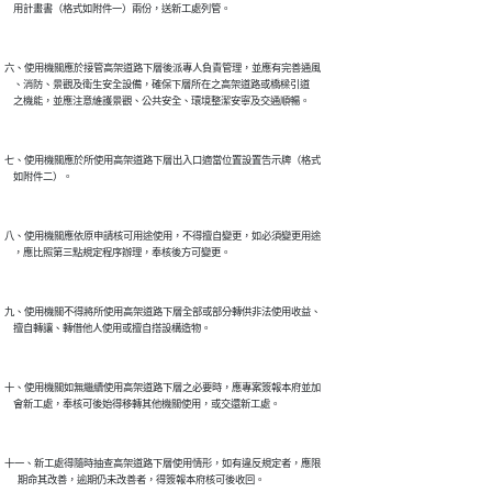
六、使用機關應於接管高架道路下層後派專人負責管理，並應有完善通風

    、消防、景觀及衛生安全設備，確保下層所在之高架道路或橋樑引道

七、使用機關應於所使用高架道路下層出入口適當位置設置告示牌（格式

八、使用機關應依原申請核可用途使用，不得擅自變更，如必須變更用途

九、使用機關不得將所使用高架道路下層全部或部分轉供非法使用收益、

十、使用機關如無繼續使用高架道路下層之必要時，應專案簽報本府並加

十一、新工處得隨時抽查高架道路下層使用情形，如有違反規定者，應限
