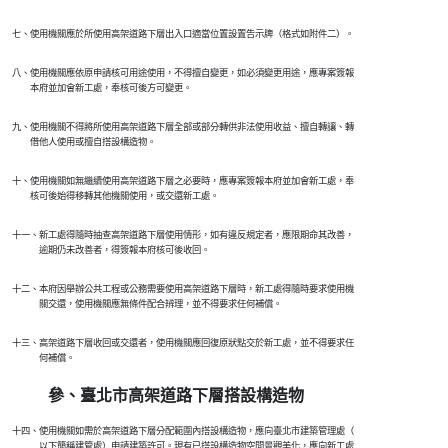
    八、使用機關應依原申請核可用途使用，不得擅自變更，如必須變更用途，應專案簽報

    九、使用機關不得將所使用高架道路下層全部或部分轉供非法使用收益、擅自轉讓、轉

    十、使用機關如無繼續使用高架道路下層之必要時，應專案簽報本府並加會新工處，奉

    十一、新工處得隨時抽查高架道路下層使用情形，如有違反規定者，應限期命其改善，

    十二、本府因舉辦公共工程或公務需要使用高架道路下層時，新工處得隨時要求使用機

    十三、高架道路下層收回或交還者，使用機關應回復原狀點交於新工處，並不得要求任

參、臺北市高架道路下層搭設構造物
    十四、使用機關如需於高架道路下層分配範圍內搭設構造物，應向臺北市建築管理處（

    　　　以下簡稱建管處）申請建築許可。現有已搭設構造物空間景觀美化，應向新工處
