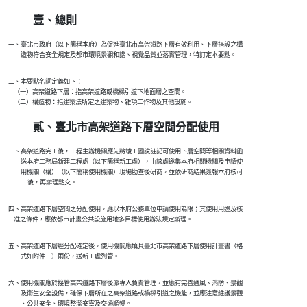
壹、總則
    一、臺北市政府（以下簡稱本府）為促進臺北市高架道路下層有效利用、下層搭設之構

    二、本要點名詞定義如下：

        （一）高架道路下層：指高架道路或橋樑引道下地面層之空間。

貳、臺北市高架道路下層空間分配使用
    三、高架道路完工後，工程主辦機關應先將竣工圖說註記可使用下層空間等相關資料函

    　　送本府工務局新建工程處（以下簡稱新工處），由該處邀集本府相關機關及申請使

　　    用機關（構）（以下簡稱使用機關）現場勘查後研商，並依研商結果簽報本府核可

    四、高架道路下層空間之分配使用，應以本府公務單位申請使用為限；其使用用途及核

    五、高架道路下層經分配確定後，使用機關應填具臺北市高架道路下層使用計畫書（格

    六、使用機關應於接管高架道路下層後派專人負責管理，並應有完善通風、消防、景觀

    　　及衛生安全設備，確保下層所在之高架道路或橋樑引道之機能，並應注意維護景觀
