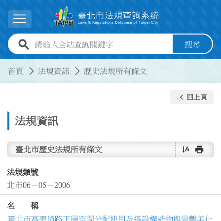
跳到主要內容
展開選單
全站查詢關鍵字欄位
搜尋
:::
:::
首頁
法規資訊
歷史法規所有條文
keyboard_arrow_left
回上頁
法規資訊
text_rotate_vertical
print
臺北市歷史法規所有條文
法規類號
北市06－05－2006
名 稱
臺北市高架道路下層空間分配使用及搭設構造物與景觀美化