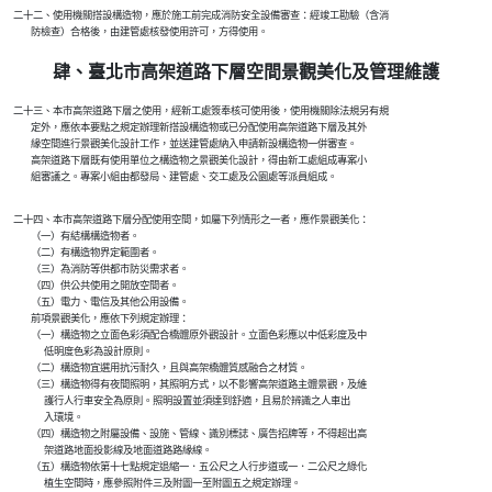
    二十二、使用機關搭設構造物，應於施工前完成消防安全設備審查：經竣工勘驗（含消

肆、臺北市高架道路下層空間景觀美化及管理維護
    二十三、本市高架道路下層之使用，經新工處簽奉核可使用後，使用機關除法規另有規

            定外，應依本要點之規定辦理新搭設構造物或已分配使用高架道路下層及其外

            緣空間進行景觀美化設計工作，並送建管處納入申請新設構造物一併審查。

            高架道路下層既有使用單位之構造物之景觀美化設計，得由新工處組成專案小

    二十四、本市高架道路下層分配使用空間，如屬下列情形之一者，應作景觀美化：

            （一）有結構構造物者。

            （二）有構造物界定範圍者。

            （三）為消防等供都市防災需求者。

            （四）供公共使用之開放空間者。

            （五）電力、電信及其他公用設備。

            前項景觀美化，應依下列規定辦理：

            （一）構造物之立面色彩須配合橋體原外觀設計。立面色彩應以中低彩度及中

                  低明度色彩為設計原則。

            （二）構造物宜選用抗污耐久，且與高架橋體質感融合之材質。

            （三）構造物得有夜間照明，其照明方式，以不影響高架道路主體景觀，及維

                  護行人行車安全為原則。照明設置並須達到舒適，且易於辨識之人車出

                  入環境。

            （四）構造物之附屬設備、設施、管線、識別標誌、廣告招牌等，不得超出高

                  架道路地面投影線及地面道路路緣線。

            （五）構造物依第十七點規定退縮一．五公尺之人行步道或一．二公尺之綠化

                  植生空間時，應參照附件三及附圖一至附圖五之規定辦理。
