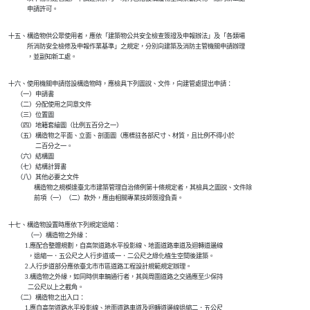
    十五、構造物供公眾使用者，應依「建築物公共安全檢查簽證及申報辦法」及「各類場

    　　　所消防安全檢修及申報作業基準」之規定，分別向建築及消防主管機關申請辦理

    十六、使用機關申請搭設構造物時，應檢具下列圖說、文件，向建管處提出申請：

          （一）申請書

          （二）分配使用之同意文件

          （三）位置圖

          （四）地籍套繪圖（比例五百分之一）

          （五）構造物之平面、立面、剖面圖（應標註各部尺寸、材質，且比例不得小於

          　　　二百分之一。

          （六）結構圖

          （七）結構計算書

          （八）其他必要之文件

　　　　　構造物之規模達臺北市建築管理自治條例第十條規定者，其檢具之圖說、文件除

    十七、構造物設置時應依下列規定退縮：

　　    　（一）構造物之外緣：

                1.應配合整體規劃，自高架道路水平投影線、地面道路車道及迴轉道邊線

                  ，退縮一．五公尺之人行步道或一．二公尺之綠化植生空間後建築。

                2.人行步道部分應依臺北市市區道路工程設計規範規定辦理。

                3.構造物之外緣，如同時供車輛通行者，其與周圍道路之交通應至少保持

                  二公尺以上之截角。

          （二）構造物之出入口：

                1.應自高架道路水平投影線、地面道路車道及迴轉道邊線退縮二．五公尺
