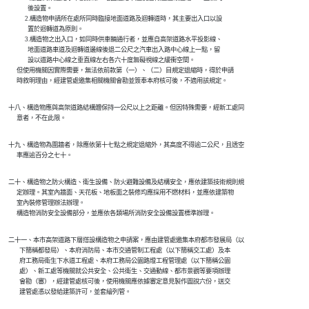
                  後設置。

                2.構造物申請所在處所同時臨接地面道路及迴轉道時，其主要出入口以設

                  置於迴轉道為原則。

                3.構造物之出入口，如同時供車輛通行者，並應自高架道路水平投影線、

                  地面道路車道及迴轉道邊線後退二公尺之汽車出入路中心線上一點，留

                  設以道路中心線之垂直線左右各六十度無礙視線之緩衝空間。

          但使用機關因實際需要，無法依前款第（一）、（二）目規定退縮時，得於申請

    十八、構造物應與高架道路結構體保持一公尺以上之距離。但因特殊需要，經新工處同

    十九、構造物為圍牆者，除應依第十七點之規定退縮外，其高度不得逾二公尺，且透空

    二十、構造物之防火構造、衛生設備、防火避難設備及結構安全，應依建築技術規則規

          定辦理。其室內牆面、天花板、地板面之裝修均應採用不燃材料，並應依建築物

          室內裝修管理辦法辦理。

    二十一、本市高架道路下層搭設構造物之申請案，應由建管處邀集本府都市發展局（以

            下簡稱都發局）、本府消防局、本市交通管制工程處（以下簡稱交工處）及本

            府工務局衛生下水道工程處、本府工務局公園路燈工程管理處（以下簡稱公園

            處）、新工處等機關就公共安全、公共衛生、交通動線、都市景觀等要項辦理

            會勘（審），經建管處核可後，使用機關應依據審定意見製作圖說六份，送交
