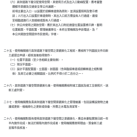
            （六）高架道路下層分配使用空間，其使用方式及出入口動線配置，應考量整

                  體都市景觀及交通安全等公共議題。

                  前項主要出入口，以設置於迴轉車道側為原則，並須設置照明及警示標

                  誌；人行出入口設置於車道側時，其出入口前方需設有人行通道，連接

                  至相臨道路行人穿越線或既有人行通道。

            （七）供公共使用之開放空間，應於其出入口附近適當位置設置標示牌，載明

                  位置範圍、平面配置、管理維護單位、本府主管機關及申訴電話，及「

                  本公共開放空間提供市民使用」字樣。

    二十五、使用機關進行高架道路下層空間之景觀美化工程前，應檢附下列圖說文件向新

            工處提出申請，經核准後始得施作。

            （一）位置平面圖（至少含相鄰主要街廓）。

            （二）現況平面圖。

            （三）設計平面配置圖、立面圖、剖面圖（含與臨接車道或迴轉車道之相對關

    二十六、高架道路下層空間景觀美化後，使用機關應檢附竣工圖說及竣工全貌照片，送

    二十七、使用機關應負責高架道路下層空間景觀美化之管理維護，包括設備設施物之維

    二十八、使用機關對既有使用高架道路下層空間之景觀美化，應自本要點實施日起一年

            半內施作完成。無法於期限內施作完成者，使用機關應敘明理由，簽會新工處
