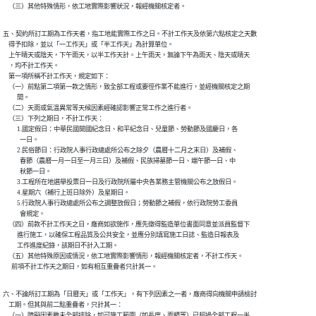
    （三）其他特殊情形，依工地實際影響狀況，報經機關核定者。
五、契約所訂工期為工作天者，指工地能實際工作之日。不計工作天及依第六點核定之天數

    得予扣除，並以「一工作天」或「半工作天」為計算單位。

    上午晴天或陰天，下午雨天，以半工作天計。上午雨天，無論下午為雨天、陰天或晴天

    ，均不計工作天。

    第一項所稱不計工作天，規定如下：

    （一）前點第二項第一款之情形，致全部工程或要徑作業不能進行，並經機關核定之期

          間。

    （二）天雨或氣溫異常等天候因素經確認影響正常工作之進行者。

    （三）下列之期日，不計工作天：

          1.國定假日：中華民國開國紀念日、和平紀念日、兒童節、勞動節及國慶日，各

            一日。

          2.民俗節日：行政院人事行政總處所公布之除夕（農曆十二月之末日）及補假、

            春節（農曆一月一日至一月三日）及補假、民族掃墓節一日、端午節一日、中

            秋節一日。

          3.工程所在地選舉投票日一日及行政院所屬中央各業務主管機關公布之放假日。

          4.星期六（補行上班日除外）及星期日。

          5.行政院人事行政總處所公布之調整放假日；勞動節之補假，依行政院勞工委員

            會規定。

    （四）前款不計工作天之日，廠商如欲施作，應先徵得監造單位書面同意並派員監督下

          進行施工，以確保工程品質及公共安全，並應分別填寫施工日誌、監造日報表及

          工作進度紀錄，該期日不計入工期。

    （五）其他特殊原因或情況，依工地實際影響情形，報經機關核定者，不計工作天。

      前項不計工作天之期日，如有相互重疊者只計其一。
六、不論所訂工期為「日曆天」或「工作天」，有下列因素之一者，廠商得向機關申請檢討

    工期。但其與前二點重疊者，只計其一：

    （一）障礙因素雖未全部排除，如可施工範圍（如長度、面積等）已超過全部工程一半
