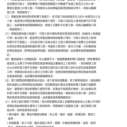
          且有整段可施工，或影響施工障礙因素範圍工作數量不及總工程百分之四十者，

          應按全面施工計算工期，不得要求以尚有障礙因素而提報部分停工。但無法繼續

          施工時，得提報停工。

    （二）障礙因素須待排除而影響工程進行，且可施工地段超過百分之四十未達百分之五

          十者，監造單位得督促廠商將妨礙施工情形、可施工地段及工程項目標示於平面

          圖上，由其審查後提報機關核定，按施工日數折半計算工期。但無法繼續施工時

          ，得提報停工。

    （三）障礙因素妨礙工程進行，可施工部分僅為零星段落或其他原因（如維持人車道通

          行等）無法施工時，監造單位得督促廠商將妨礙施工情形、可施工地段及工程項

          目標示於平面圖上，分別就可施工及無法施工之施工費用與總工程費之比例或檢

          討原核定預定進度網狀圖折算工期，考量各工程項目、每日工作量，分別重新擬

          定預定進度表（即預定進度桿狀圖）或預定進度網狀圖，由其審查後提報機關核

          定。

    （四）雖妨礙施工之障礙因素，所占範圍不大，惟確實嚴重影響工程進度（即影響預定

          進度表之主要工作項目或預定進度網狀圖主要路徑之工程項目），其妨礙施工部

          分以比例折算工期不合理者，監造單位得於該工程可施工部分全部完成後提報停

          工時，併案檢討該未完工部分之合理工期，並督促廠商重新擬定預定進度表或預

          定進度網狀圖，由其審查後提報機關核定。

    （五）施工期間因辦理變更設計追加、減工程項目或數量，其工期得按追加、減金額與

          契約金額之比例核算延長或縮短，若因變更設計案未定案致影響工程進行或變更

          設計、變更施工程序影響施工要徑作業，其事由不能歸責於廠商，且以金額比例

          折算工期不合理者，監造單位得督促廠商敘明理由，重新檢討合理工期，並修正

          預定進度表或預定進度網狀圖，由其審查後提報機關核定。

    （六）各項工程於施築下列項目，因天雨影響無法施工且屬預定進度表之主要工作項目

          或預定進度網狀圖主要徑之工程項目時，得提報停工或展延工期，並於提報工期

          檢討時，檢附氣象資料佐證：

          1.需分層夯（壓）實並作壓密試驗者：如土堤、路床、路基、管溝回填、整地工

            程等。

          2.各類面層：如人行道、露天混凝土地坪、面磚、外牆或表層粉飾、油漆、屋頂
