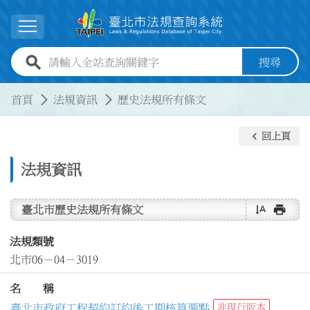
跳到主要內容
展開選單
全站查詢關鍵字欄位
搜尋
:::
:::
首頁
法規資訊
歷史法規所有條文
keyboard_arrow_left
回上頁
法規資訊
text_rotate_vertical
print
臺北市歷史法規所有條文
法規類號
北市06－04－3019
名 稱
臺北市政府工程契約訂約後工期核算要點
非現行版本