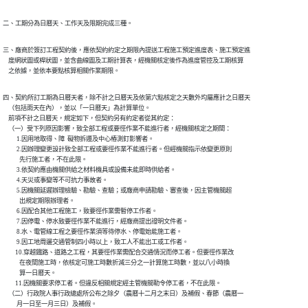
二、工期分為日曆天、工作天及限期完成三種。
三、廠商於簽訂工程契約後，應依契約約定之期限內提送工程施工預定進度表、施工預定進

    度網狀圖或桿狀圖，並含曲線圖及工期計算表，經機關核定後作為進度管控及工期核算

    之依據，並依本要點核算相關作業期限。
四、契約所訂工期為日曆天者，除不計之日曆天及依第六點核定之天數外均屬應計之日曆天

    （包括雨天在內），並以「一日曆天」為計算單位。

    前項不計之日曆天，規定如下，但契約另有約定者從其約定：

    （一）受下列原因影響，致全部工程或要徑作業不能進行者，經機關核定之期間：

          1.因用地取得、障  礙物拆遷及中心樁測釘影響者。

          2.因辦理變更設計致全部工程或要徑作業不能進行者。但經機關指示依變更原則

            先行施工者，不在此限。

          3.依契約應由機關供給之材料機具或設備未能即時供給者。

          4.天災或事變等不可抗力事故者。

          5.因機關延遲辦理檢驗、勘驗、查驗；或廠商申請勘驗、審查後，因主管機關超

            出規定期限辦理者。

          6.因配合其他工程施工，致要徑作業需暫停工作者。

          7.因停電、停水致要徑作業不能進行，經廠商提出證明文件者。

          8.水、電管線工程之要徑作業須等待停水、停電始能施工者。

          9.因工地周邊交通管制四小時以上，致工人不能出工或工作者。

         10.穿越鐵路、道路之工程，其要徑作業需配合交通情況而停工者。但要徑作業改

            在夜間施工時，依核定可施工時數折減三分之一計算施工時數，並以八小時換

            算一日曆天。

         11.因機關要求停工者。但違反相關規定經主管機關勒令停工者，不在此限。

    （二）行政院人事行政總處所公布之除夕（農曆十二月之末日）及補假、春節（農曆一

          月一日至一月三日）及補假。
