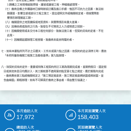
            防水、瀝青混凝土鋪築、環氧樹脂地坪等。

          3.鋼構之工地現場組裝焊接、護坡或邊坡工程、伸縮縫處理等。

    （七）廠商自備之外購器材已按時辦妥訂購及進口手續，惟因不可抗力之因素，無法如

          期運達，影響全部或部分工程之施工，提出證明文件經機關核定者，得按實際影

          響情形辦理展延工期。

    （八）機關提供之地質鑽探或地質資料，與實際情形有重大差異。

    （九）因傳染病或政府之行為，致發生不可預見之人力或物資之短缺。

    （十）因機關使用或未交付本工程任何部分，致無法施工者，但契約另有約定者，不在

          此限。

    （十一）因機關延遲辦理工程查驗，致廠商未能依時履約者。
七、如有本要點所列不計之日曆天、工作天或第六點之因素，依契約約定必須停工時，應依

    「本府所屬各機關工程施工及驗收基準」第九點辦理。
八、除契約另有約定外，重要或特殊工程契約所訂工期為限期完成者，星期例假日、國定假

    日或其他休息日均應計入，其工期核算不適用第四點至第七點之規定，應於期限內完成

    。廠商應依第三點經機關核定之「施工預定進度表、施工預定進度網狀圖或桿狀圖，並

    含曲線圖」期程辦理，如有不可歸責於廠商之事由者，得由雙方協議之。
本月造訪人次
本月頁面瀏覽人次
:::
17,972
158,403
總造訪人次
頁面總瀏覽人次