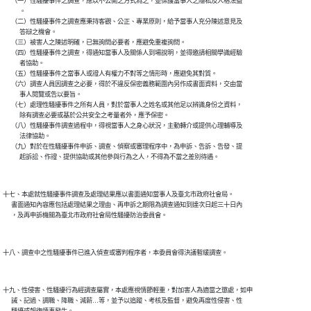
      （一）性騷擾事件之調查，應以不公開之方式為之，並保護當事人之隱私及人格法益

            。

      （二）性騷擾事件之調查應秉持客觀、公正、專業原則，給予當事人充分陳述意見及

            答辯之機會。

      （三）被害人之陳述明確，已無詢問必要者，應避免重複詢問。

      （四）性騷擾事件之調查，得通知當事人及關係人到場說明，並得邀請相關學識經驗

            者協助。

      （五）性騷擾事件之當事人或證人有權力不對等之情形時，應避免其對質。

      （六）調查人員因調查之必要，得於不違反保密義務範圍內另作成書面資料，交由當

            事人閱覽或告以要旨。

      （七）處理性騷擾事件之所有人員，對於當事人之姓名或其他足以辨識身份之資料，

            除有調查必要或基於公共安全之考量者外，應予保密。

      （八）性騷擾事件調查過程中，得視當事人之身心狀況，主動轉介或提供心理輔導及

            法律協助。

      （九）對於在性騷擾事件申訴、調查、偵察或審理程序中，為申訴、告訴、告發、提

            起訴訟、作證、提供協助或其他參與行為之人，不得為不當之差別待遇。

十七、本處就性騷擾事件調查及處理結果應以書面通知當事人及臺北市政府社會局。

      書面通知內容應包括處理結果之理由、再申訴之期限為調查通知到達次日起三十日內

      ，及再申訴機關為臺北市政府社會局性騷擾防治委員會。

十八、調查中之性騷擾事件已進入偵查或審判程序者，本委員會得決議暫緩調查。

十九、性侵害、性騷擾行為經調查屬實，本處應視情節輕重，對加害人為適當之懲處，如申

      誡、記過、調職、降職、減薪…等，並予以追蹤、考核及監督，避免再度性侵害、性

      騷擾或報復情事發生。
