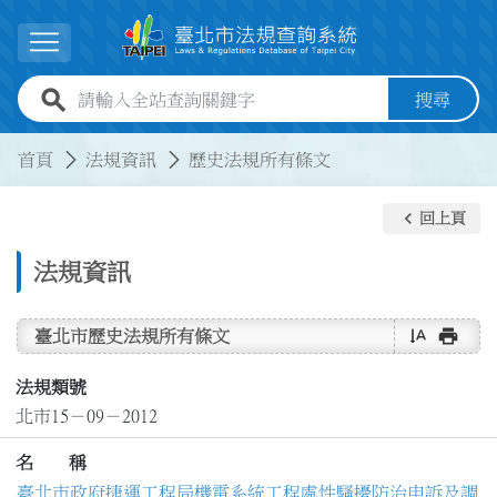
跳到主要內容
展開選單
全站查詢關鍵字欄位
搜尋
:::
:::
首頁
法規資訊
歷史法規所有條文
keyboard_arrow_left
回上頁
法規資訊
text_rotate_vertical
print
臺北市歷史法規所有條文
法規類號
北市15－09－2012
名 稱
臺北市政府捷運工程局機電系統工程處性騷擾防治申訴及調