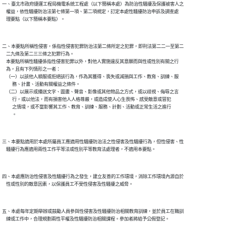
一、臺北市政府捷運工程局機電系統工程處（以下簡稱本處）為防治性騷擾及保護被害人之

    權益，依性騷擾防治法第七條第一項、第二項規定，訂定本處性騷擾防治申訴及調查處

    理要點（以下簡稱本要點）。

二、本要點所稱性侵害，係指性侵害犯罪防治法第二條所定之犯罪，即刑法第二二一至第二

    二九條及第二三三條之犯罪行為。

    本要點所稱性騷擾係指性侵害犯罪以外，對他人實施違反其意願而與性或性別有關之行

    為，且有下列情形之一者：

    （一）以該他人順服或拒絕該行為，作為其獲得、喪失或減損與工作、教育、訓練、服

          務、計畫、活動有關權益之條件。

    （二）以展示或播送文字、圖畫、聲音、影像或其他物品之方式，或以歧視、侮辱之言

          行，或以他法，而有損害他人人格尊嚴，或造成使人心生畏怖、感受敵意或冒犯

          之情境，或不當影響其工作、教育、訓練、服務、計劃、活動或正常生活之進行

          。

三、本要點適用於本處所屬員工應適用性騷擾防治法之性侵害及性騷擾行為，但性侵害、性

    騷擾行為應適用兩性工作平等法或性別平等教育法處理者，不適用本要點。

四、本處應防治性侵害及性騷擾行為之發生，建立友善的工作環境，消除工作環境內源自於

    性或性別的敵意因素，以保護員工不受性侵害及性騷擾之威脅。

五、本處每年定期舉辦或鼓勵人員參與性侵害及性騷擾防治相關教育訓練，並於員工在職訓

    練或工作中，合理規劃兩性平權及性騷擾防治相關課程。參加者將給予公假登記。
