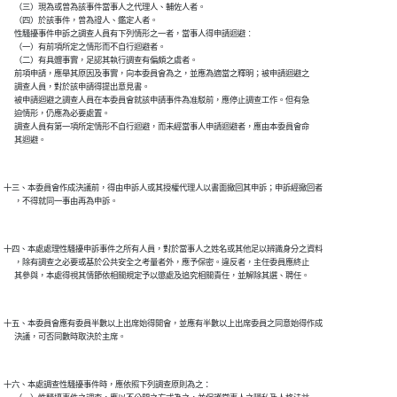
      （三）現為或曾為該事件當事人之代理人、輔佐人者。

      （四）於該事件，曾為證人、鑑定人者。

      性騷擾事件申訴之調查人員有下列情形之一者，當事人得申請迴避︰

      （一）有前項所定之情形而不自行迴避者。

      （二）有具體事實，足認其執行調查有偏頗之虞者。

      前項申請，應舉其原因及事實，向本委員會為之，並應為適當之釋明；被申請迴避之

      調查人員，對於該申請得提出意見書。

      被申請迴避之調查人員在本委員會就該申請事件為准駁前，應停止調查工作。但有急

      迫情形，仍應為必要處置。

      調查人員有第一項所定情形不自行迴避，而未經當事人申請迴避者，應由本委員會命

      其迴避。

十三、本委員會作成決議前，得由申訴人或其授權代理人以書面撤回其申訴；申訴經撤回者

      ，不得就同一事由再為申訴。

十四、本處處理性騷擾申訴事件之所有人員，對於當事人之姓名或其他足以辨識身分之資料

      ，除有調查之必要或基於公共安全之考量者外，應予保密。違反者，主任委員應終止

      其參與，本處得視其情節依相關規定予以懲處及追究相關責任，並解除其選、聘任。

十五、本委員會應有委員半數以上出席始得開會，並應有半數以上出席委員之同意始得作成

      決議，可否同數時取決於主席。

十六、本處調查性騷擾事件時，應依照下列調查原則為之：
