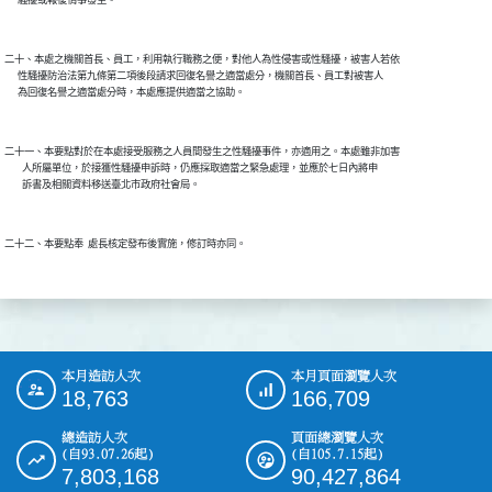
二十、本處之機關首長、員工，利用執行職務之便，對他人為性侵害或性騷擾，被害人若依

      性騷擾防治法第九條第二項後段請求回復名譽之適當處分，機關首長、員工對被害人

      為回復名譽之適當處分時，本處應提供適當之協助。

二十一、本要點對於在本處接受服務之人員間發生之性騷擾事件，亦適用之。本處雖非加害

        人所屬單位，於接獲性騷擾申訴時，仍應採取適當之緊急處理，並應於七日內將申

        訴書及相關資料移送臺北市政府社會局。

二十二、本要點奉  處長核定發布後實施，修訂時亦同。

本月造訪人次
本月頁面瀏覽人次
:::
18,763
166,709
總造訪人次
頁面總瀏覽人次
(自93.07.26起)
(自105.7.15起)
7,803,168
90,427,864