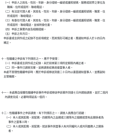
    （一）申訴人之姓名、性別、年齡、身分證統一編號或護照號碼、服務或就學之單位及

          職稱、住所或居所、聯絡電話。

    （二）有法定代理人者，其姓名、性別、年齡、身分證統一編號或護照號碼、職業、住

          所或居所、聯絡電話。

    （三）有委任代理人者，其姓名、性別、年齡、身分證統一編號或護照號碼、職業、住

          所或居所、聯絡電話，並檢附委任書。

    （四）申訴之事實內容及相關證據。

    （五）申訴之年月日。

    申訴書或言詞作成之紀錄不合前項規定，而其情形可補正者，應通知申訴人於十四日內

    補正。

十、性騷擾之申訴有下列情形之一，應不予受理：

    （一）申訴書或言詞作成之紀錄，未於前條第三項所定期限內補正者。

    （二）同一事件已調查完畢，並將調查結果函復當事人者。

    本處不受理性騷擾申訴時，應於申訴或移送到達二十日內以書面通知當事人，並應副知

    主管機關。

十一、本處應自接獲性騷擾申訴事件申訴或移送申訴案件到達七日內開始調查，並於二個月

      內調查完成，必要時得延長一個月。

十二、性騷擾事件之申訴調查，有下列情形之一，調查人員應自行迴避︰

      （一）本人或其配偶、前配偶、四親等內之血親或三親等內之姻親或曾有此關係者為

            事件之當事人時。

      （二）本人或其配偶、前配偶，就該事件與當事人有共同權利人或共同義務人之關係

            者。
