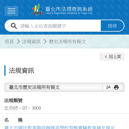
跳到主要內容
展開選單
全站查詢關鍵字欄位
搜尋
:::
:::
首頁
法規資訊
歷史法規所有條文
keyboard_arrow_left
回上頁
法規資訊
text_rotate_vertical
print
臺北市歷史法規所有條文
法規類號
北市05－07－3009
名 稱
臺北市國民教育階段辦理非學校型態實驗教育補充規定