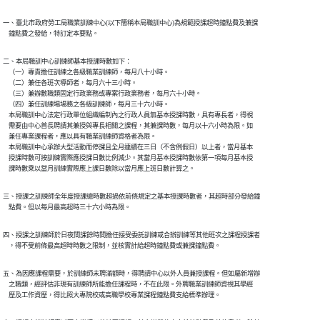
一、臺北市政府勞工局職業訓練中心(以下簡稱本局職訓中心)為規範授課超時鐘點費及兼課

    鐘點費之發給，特訂定本要點。
二、本局職訓中心訓練師基本授課時數如下：

    （一）專責擔任訓練之各級職業訓練師，每月八十小時。

    （二）兼任各班次導師者，每月六十三小時。

    （三）兼辦數職類固定行政業務或專案行政業務者，每月六十小時。

    （四）兼任訓練場場務之各級訓練師，每月三十六小時。

    本局職訓中心法定行政單位組織編制內之行政人員無基本授課時數，具有專長者，得視

    需要由中心首長聘請其兼授與專長相關之課程，其兼課時數，每月以十六小時為限。如

    兼任專業課程者，應以具有職業訓練師資格者為限。

    本局職訓中心承辦大型活動而停課且全月連續在三日（不含例假日）以上者，當月基本

    授課時數可按訓練實際應授課日數比例減少。其當月基本授課時數依第一項每月基本授

    課時數乘以當月訓練實際應上課日數除以當月應上班日數計算之。
三、授課之訓練師全年度授課總時數超過依前條規定之基本授課時數者，其超時部分發給鐘

    點費。但以每月最高超時三十六小時為限。
四、授課之訓練師於日夜間課餘時間擔任接受委託訓練或合辦訓練等其他班次之課程授課者

    ，得不受前條最高超時時數之限制，並核實計給超時鐘點費或兼課鐘點費。
五、為因應課程需要，於訓練師未聘滿額時，得聘請中心以外人員兼授課程。但如屬新增辦

    之職類，經評估非現有訓練師所能擔任課程時，不在此限。外聘職業訓練師資視其學經

    歷及工作資歷，得比照大專院校或高職學校專業課程鐘點費支給標準辦理。