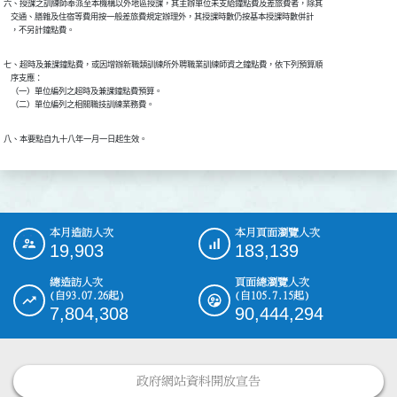
六、授課之訓練師奉派至本機構以外地區授課，其主辦單位未支給鐘點費及差旅費者，除其

    交通、膳雜及住宿等費用按一般差旅費規定辦理外，其授課時數仍按基本授課時數併計

    ，不另計鐘點費。
七、超時及兼課鐘點費，或因增辦新職類訓練所外聘職業訓練師資之鐘點費，依下列預算順

    序支應：

    （一）單位編列之超時及兼課鐘點費預算。

    （二）單位編列之相關職技訓練業務費。
八、本要點自九十八年一月一日起生效。
本月造訪人次
本月頁面瀏覽人次
:::
19,903
183,139
總造訪人次
頁面總瀏覽人次
(自93.07.26起)
(自105.7.15起)
7,804,308
90,444,294
政府網站資料開放宣告