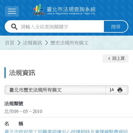
跳到主要內容
展開選單
全站查詢關鍵字欄位
搜尋
:::
:::
首頁
法規資訊
歷史法規所有條文
keyboard_arrow_left
回上頁
法規資訊
text_rotate_vertical
print
臺北市歷史法規所有條文
法規類號
北市09－05－2010
名 稱
臺北市政府勞工局職業訓練中心授課超時及兼課鐘點費發給