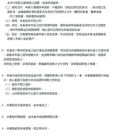
          本市行政區主動發掘之個案，免填申請書表。

    （二）檢附文件：申請人應備齊申請表、戶籍資料（須註記原住民身分）、身分證正反

          面影本、金融機構存簿封面影本及其他可資證明之文件（醫院診斷書、醫療收據

          、死亡證明書、殮葬費用收據等）

    （三）受理：本會或本市區公所。

    （四）評估：本會或本市區公所於受理申請後，應即檢視申請書表及所附文件之完整性

          ，併同申請事由及相關事實，據以製作訪視評估表後函送本會。

    （五）核定：本會審核後函復申請人核定結果。符合慰助者，慰助金由本會派員親贈或

          逕匯入申請人指定帳戶。
六、本會為了解本慰助金之給付事由及相關事實，得派原住民服務員或本會社會工作員訪視

    ，或要求申請人提供相關文件，並視需求轉介其他政府機關申辦相關福利事項，或運用

    民間資源協助之。

    本慰助之受理、訪視與會談，應兼顧各族群之文化特性，並尊重弱勢者之尊嚴。
七、本會作成核發本慰助金處分時，得載明受領人有下列情形之一者，本會應撤銷原行政處

    分，並以書面行政處分命其返還所領取之慰助金：

    （一）提供不實之資料。

    （二）隱匿或拒絕提供相關資料。

    （三）以詐欺或其他不正當方法取得本慰助金。
八、本要點所定書表格式，由本會定之。
九、本要點所需經費，由本會年度相關預算支應。
十、本要點經發布後實施，修正時亦同。