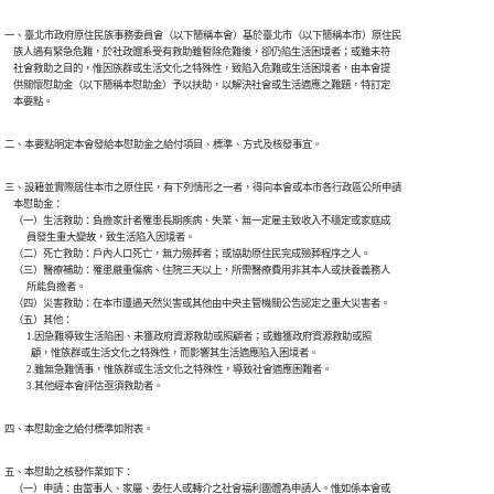
一、臺北市政府原住民族事務委員會（以下簡稱本會）基於臺北市（以下簡稱本市）原住民

    族人遇有緊急危難，於社政體系受有救助雖暫除危難後，卻仍陷生活困境者；或雖未符

    社會救助之目的，惟因族群或生活文化之特殊性，致陷入危難或生活困境者，由本會提

    供關懷慰助金（以下簡稱本慰助金）予以扶助，以解決社會或生活適應之難題，特訂定

    本要點。
二、本要點明定本會發給本慰助金之給付項目、標準、方式及核發事宜。
三、設籍並實際居住本市之原住民，有下列情形之一者，得向本會或本市各行政區公所申請

    本慰助金：

    （一）生活救助：負擔家計者罹患長期疾病、失業、無一定雇主致收入不穩定或家庭成

          員發生重大變故，致生活陷入因境者。

    （二）死亡救助：戶內人口死亡，無力殮葬者；或協助原住民完成殮葬程序之人。

    （三）醫療補助：罹患嚴重傷病、住院三天以上，所需醫療費用非其本人或扶養義務人

          所能負擔者。

    （四）災害救助：在本市遭遇天然災害或其他由中央主管機關公告認定之重大災害者。

    （五）其他：

          1.因急難導致生活陷困、未獲政府資源救助或照顧者；或雖獲政府資源救助或照

            顧，惟族群或生活文化之特殊性，而影響其生活適應陷入困境者。

          2.雖無急難情事，惟族群或生活文化之特殊性，導致社會適應困難者。

          3.其他經本會評估亟須救助者。
四、本慰助金之給付標準如附表。
五、本慰助之核發作業如下：

    （一）申請：由當事人、家屬、委任人或轉介之社會福利團體為申請人。惟如係本會或
