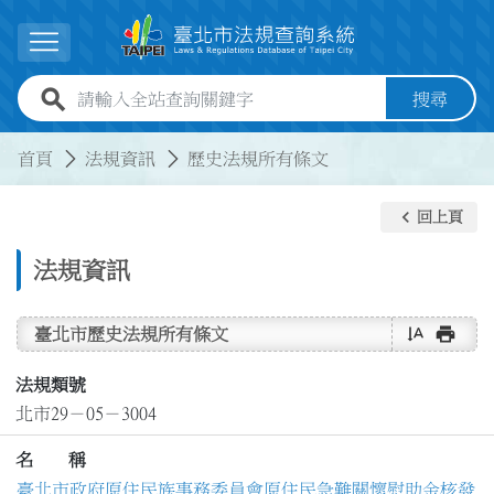
跳到主要內容
展開選單
全站查詢關鍵字欄位
搜尋
:::
:::
首頁
法規資訊
歷史法規所有條文
keyboard_arrow_left
回上頁
法規資訊
text_rotate_vertical
print
臺北市歷史法規所有條文
法規類號
北市29－05－3004
名 稱
臺北市政府原住民族事務委員會原住民急難關懷慰助金核發