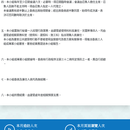
四、本小組每年至少召開會議六次，必要時，得召開臨時會議；會議由召集人擔任主席，召

    集人因故不能主持時，得由召集人指定一人代理之。

    本會議應有過半數以上委員出席始得開會；經出席委員過半數同意，始得作成決議。表

五、本小組置執行秘書一人綜理行政業務，由建管處使用科科長兼任，另置幹事四人，均由

    建管處相關業務科室（使用科、建照科、施工科）指派現職人員兼任。

    本小組為審查公共建築物行動不便者使用設施替代改善方案有關事項，得推派委員三人

六、本小組或專案小組開會時，委員有行政程序法第三十二條所定情形之ㄧ者，應自行迴避

本月造訪人次
本月頁面瀏覽人次
:::