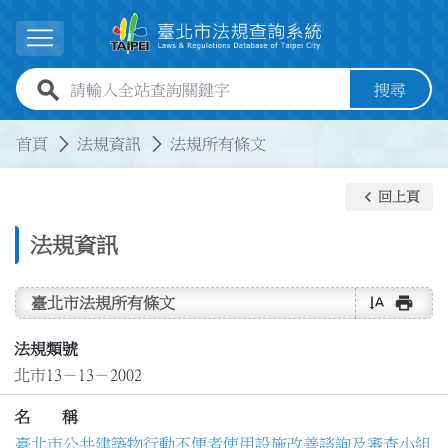
跳到主要內容
展開選單
全站查詢關鍵字欄位
搜尋
:::
:::
首頁
法規資訊
法規所有條文
keyboard_arrow_left
回上頁
法規資訊
text_rotate_vertical
print
臺北市法規所有條文
法規類號
北市13－13－2002
名 稱
臺北市公共建築物行動不便者使用設施改善諮詢及審查小組