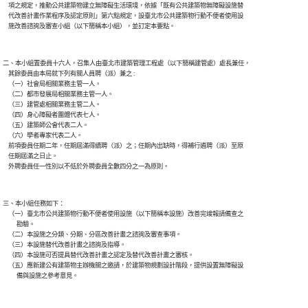
    項之規定，推動公共建築物建立無障礙生活環境，依據「既有公共建築物無障礙設施替

    代改善計畫作業程序及認定原則」第六點規定，設臺北市公共建築物行動不便者使用設

二、本小組置委員十六人，召集人由臺北市建築管理工程處（以下簡稱建管處）處長兼任，

    其餘委員由本局就下列有關人員聘（派）兼之 :

    （一）社會局相關業務主管一人。

    （二）都市發展局相關業務主管一人。

    （三）建管處相關業務主管二人。

    （四）身心障礙者團體代表七人。

    （五）建築師公會代表二人。

    （六）學者專家代表二人。

    前項委員任期二年，任期屆滿得續聘（派）之；任期內出缺時，得補行遴聘（派）至原

    任期屆滿之日止。

三、本小組任務如下：

    （一）臺北市公共建築物行動不便者使用設施（以下簡稱本設施）改善完竣報請備查之

          勘驗。

    （二）本設施之分類、分期、分區改善計畫之諮詢及審查事項。

    （三）本設施替代改善計畫之諮詢及指導。

    （四）本設施可否提具替代改善計畫之認定及替代改善計畫之審核。

    （五）應新建公有建築物主辦機關之邀請，於建築物規劃設計階段，提供設置無障礙設
