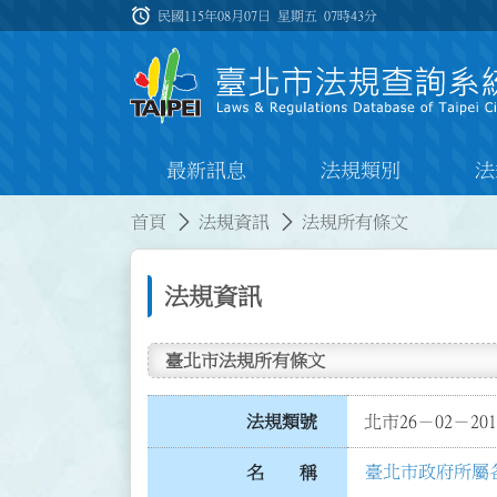
跳到主要內容
alarm
:::
民國115年08月07日 星期五
07時43分
最新訊息
法規類別
法
:::
:::
首頁
法規資訊
法規所有條文
法規資訊
臺北市法規所有條文
法規類號
北市26－02－201
臺北市政府所屬
名 稱