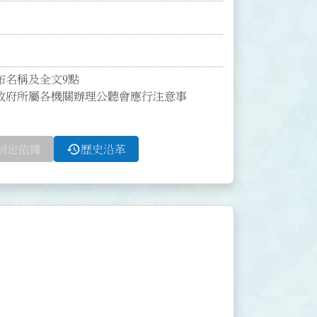
布名稱及全文9點

政府所屬各機關辦理公聽會應行注意事
history
制定依據
歷史沿革