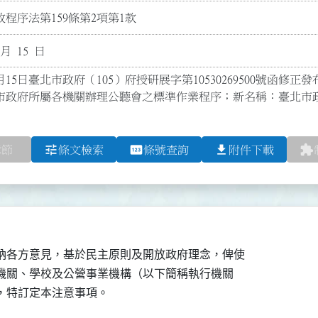
程序法第159條第2項第1款
 月 15 日
月15日臺北市政府（105）府授研展字第10530269500號函修正發
市政府所屬各機關辦理公聽會之標準作業程序；新名稱：臺北市
tune
pin
file_download
extension
章節
條文檢索
條號查詢
附件下載
納各方意見，基於民主原則及開放政府理念，俾使

各機關、學校及公營事業機構（以下簡稱執行機關
