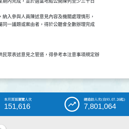
二星期內完成，並於適當地點公開陳列至少三十日

書，納入參與人員陳述意見內容及機關處理情形，

；屬同一議題或案由者，得於公聽會全數辦理完成

供民眾表述意見之管道，得參考本注意事項規定辦

本月頁面瀏覽人次
總造訪人次
(自93.07.26起)
151,616
7,801,064