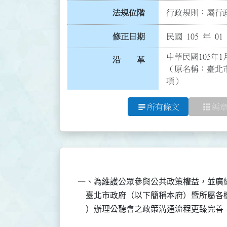
法規位階
行政規則：屬行政
修正日期
民國 105 年 01
中華民國105年1
沿 革
（原名稱：臺北
項）
subject
apps
所有條文
編
一、為維護公眾參與公共政策權益，並廣
    臺北市政府（以下簡稱本府）暨所屬