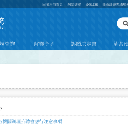
回法務局首頁
網站導覽
ENGLISH
都市計畫書法規
規查詢
解釋令函
訴願決定書
草案
5
各機關辦理公聽會應行注意事項