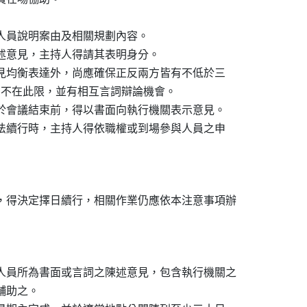
定人員說明案由及相關規劃內容。

陳述意見，主持人得請其表明身分。

意見均衡表達外，尚應確保正反兩方皆有不低於三

意見時，不在此限，並有相互言詞辯論機會。

或於會議結束前，得以書面向執行機關表示意見。

無法續行時，主持人得依職權或到場參與人員之申

，得決定擇日續行，相關作業仍應依本注意事項辦

人員所為書面或言詞之陳述意見，包含執行機關之

輔助之。
