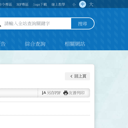
大
中
命令專區
SOP專區
logo下載
線上教學
小
全站查詢關鍵字欄位
搜尋
預告
綜合查詢
相關網站
keyboard_arrow_left
回上頁
text_rotate_vertical
print
另存PDF
友善列印