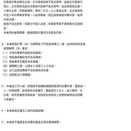
    任委員召集並擔任主席，主任委員因故不能出席時，由副主任委員代

    理之；主任委員及副主任委員均因故不能出席時，由出席委員互推一

    人擔任主席。召開會議時，應有二分之一以上委員出席，且出席委員

    中至少有外聘專家學者一人始得開會；經出席委員過半數同意，始得

    作成決議。

    委員不克出席時，得委任代理人出席；但專家學者不適用委任出席規

    定。

    本會得依會務需要，邀請提案計畫所在地里長列席。
五、本會委員於聘（派）任期間有下列各款情事之一者，由地政局核定後

    辦理解聘（派）事宜：

（一）涉及刑事案件經起訴或通緝。

（二）受監護或輔助宣告尚未撤銷。

（三）受破產宣告確定尚未復權。

（四）藉職務之便，以圖本人或第三人之利益。

（五）言行品德或聲譽不佳有損本府形象。

（六）因故無法行使職權。
六、本會設工作小組，辦理各申請補助機關提案資料初審作業，置組長一

    人，綜理組務，由地政局派員兼任；置組員至少五人，由工務局、主

    計處、研究發展考核委員會、地政局及地政局土地開發總隊指派現職

    人員兼任。
七、本會委員及兼任人員均為無給職。
八、本會俟平權基金及抵費地基金支用完畢後解散。