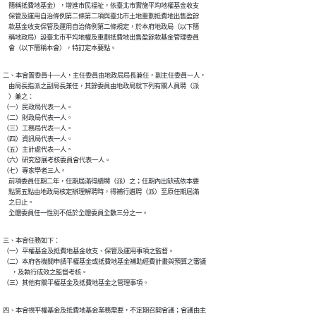
    簡稱抵費地基金），增進市民福祉，依臺北市實施平均地權基金收支

    保管及運用自治條例第二條第二項與臺北市土地重劃抵費地出售盈餘

    款基金收支保管及運用自治條例第二條規定，於本府地政局（以下簡

    稱地政局）設臺北市平均地權及重劃抵費地出售盈餘款基金管理委員

    會（以下簡稱本會），特訂定本要點。
二、本會置委員十一人，主任委員由地政局局長兼任，副主任委員一人，

    由局長指派之副局長兼任，其餘委員由地政局就下列有關人員聘（派

    ）兼之：

（一）民政局代表一人。

（二）財政局代表一人。

（三）工務局代表一人。

（四）資訊局代表一人。

（五）主計處代表一人。

（六）研究發展考核委員會代表一人。

（七）專家學者三人。

    前項委員任期二年，任期屆滿得續聘（派）之；任期內出缺或依本要

    點第五點由地政局核定辦理解聘時，得補行遴聘（派）至原任期屆滿

    之日止。

    全體委員任一性別不低於全體委員全數三分之一。
三、本會任務如下：

（一）平權基金及抵費地基金收支、保管及運用事項之監督。

（二）本府各機關申請平權基金或抵費地基金補助經費計畫與預算之審議

      ，及執行成效之監督考核。

（三）其他有關平權基金及抵費地基金之管理事項。
四、本會視平權基金及抵費地基金業務需要，不定期召開會議；會議由主
