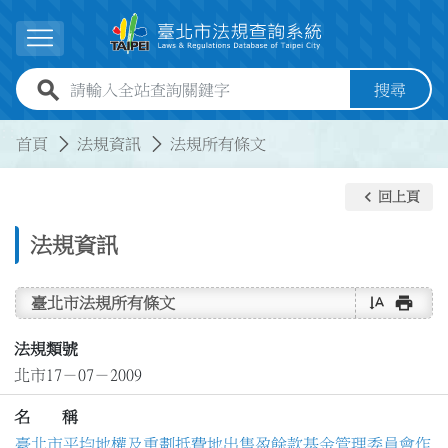
跳到主要內容
展開選單
全站查詢關鍵字欄位
搜尋
:::
:::
首頁
法規資訊
法規所有條文
keyboard_arrow_left
回上頁
法規資訊
text_rotate_vertical
print
臺北市法規所有條文
法規類號
北市17－07－2009
名 稱
臺北市平均地權及重劃抵費地出售盈餘款基金管理委員會作