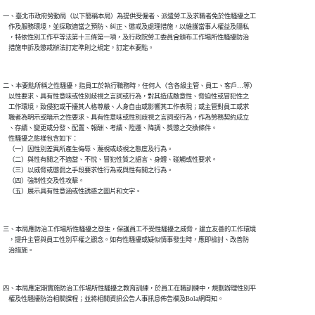
一、臺北市政府勞動局（以下簡稱本局）為提供受僱者、派遣勞工及求職者免於性騷擾之工

    作及服務環境，並採取適當之預防、糾正、懲戒及處理措施，以維護當事人權益及隱私

    ，特依性別工作平等法第十三條第一項，及行政院勞工委員會頒布工作場所性騷擾防治

二、本要點所稱之性騷擾，指員工於執行職務時，任何人（含各級主管、員工、客戶…等）

    以性要求、具有性意味或性別歧視之言詞或行為，對其造成敵意性、脅迫性或冒犯性之

    工作環境，致侵犯或干擾其人格尊嚴、人身自由或影響其工作表現；或主管對員工或求

    職者為明示或暗示之性要求、具有性意味或性別歧視之言詞或行為，作為勞務契約成立

    、存續、變更或分發、配置、報酬、考績、陞遷、降調、獎懲之交換條件。

    性騷擾之態樣包含如下：

    （一）因性別差異所產生侮辱、蔑視或歧視之態度及行為。

    （二）與性有關之不適當、不悅、冒犯性質之語言、身體、碰觸或性要求。

    （三）以威脅或懲罰之手段要求性行為或與性有關之行為。

    （四）強制性交及性攻擊。

三、本局應防治工作場所性騷擾之發生，保護員工不受性騷擾之威脅，建立友善的工作環境

    ，提升主管與員工性別平權之觀念。如有性騷擾或疑似情事發生時，應即檢討、改善防

四、本局應定期實施防治工作場所性騷擾之教育訓練，於員工在職訓練中，規劃辦理性別平
