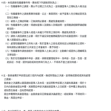
十四、本局調查性騷擾事件時，應依照下列調查原則為之：

      （一）性騷擾事件之調查，應以不公開之方式為之，並保護當事人之隱私及人格法益

            。

      （二）性騷擾事件之調查應秉持客觀、公正、專業原則，給予當事人充分陳述意見及

            答辯之機會。

      （三）被害人之陳述明確，已無詢問必要者，應避免重複詢問。

      （四）性騷擾事件之調查，得通知當事人及關係人到場說明，並得邀請相關學識經驗

            者協助。

      （五）性騷擾事件之當事人或證人有權力不對等之情形時，應避免其對質。

      （六）調查人員因調查之必要，得於不違反保密義務範圍內另作成書面資料，交由當

            事人閱覽或告以要旨。

      （七）處理性騷擾事件之所有人員，對於當事人之姓名或其他足以辨識身份之資料，

            除有調查必要或基於公共安全之考量者外，應予保密。

      （八）性騷擾事件調查過程中，得視當事人之身心狀況，主動轉介或提供心理輔導及

            法律協助。

      （九）對於在性騷擾事件申訴、調查、偵察或審理程序中，為申訴、告訴、告發、提

十五、委員會應於申訴提出起三個月內結案，做成附理由之決議，並得做成懲戒或其他處理

      之建議。

      委員會之決議應以書面通知當事人及本局，並註明對申訴案之決議有異議者，得於十

      日內向委員會提出申覆，其期間自申訴決議送達當事人之日起算。但申覆之事由發生

      或知悉在後者，自知悉時起算。

      提出申覆應附具書面理由，由委員會另召開會議決議處理之。經結案後，不得就同一
