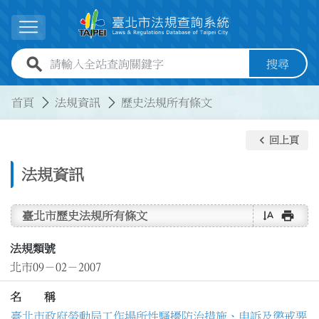
跳到主要內容
展開選單
全站查詢關鍵字欄位
搜尋
:::
:::
首頁
法規資訊
歷史法規所有條文
keyboard_arrow_left
回上頁
法規資訊
text_rotate_vertical
print
臺北市歷史法規所有條文
法規類號
北市09－02－2007
名 稱
臺北市政府勞動局工作場所性騷擾防治措施、申訴及懲戒要