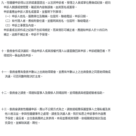
九、性騷擾申訴得以言詞或書面提出。以言詞申訴者，受理之人員或單位應做成紀錄，經向

    申訴人朗讀或使閱覽，確認其內容無誤後，由其簽名或蓋章。

    申訴書應由申訴人簽名或蓋章，並載明下列事項：

    （一）申訴人姓名、服務單位及職稱、住居所、聯絡電話、申訴日期。

    （二）有代理人者，應檢附委任書，並載明其姓名、住居所、聯絡電話。

    （三）申訴之事實及內容。

    申訴書或言詞作成之紀錄不合前項規定，而其情形可補正者，應通知申訴人於十四日內

十、委員會作成決議前，得由申訴人或其授權代理人以書面撤回其申訴；申訴經撤回者，不

十一、委員會應有委員半數以上出席始得開會，並應有半數以上之出席委員之同意始得做成

十三、委員會調查性騷擾申訴，應以不公開方式為之，調查過程應保護當事人之隱私權及其

      他人格法益。參與性騷擾事件之處理、調查及決議人員，對於知悉之申訴事件內容應

      予保密；違反者，主任委員應終止其參與，本局並應視其情節，依相關規定檢討及追
