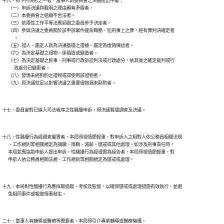
十六、有下列情形之一者，當事人對委員會之決議提出申覆：

      （一）申訴決議與載明之理由顯有矛盾者。

      （二）本委員會之組織不合法者。

      （三）依兩性工作平等法應迴避之委員參予決定者。

      （四）參與決議之委員關於該申訴案件違背職務，犯刑事上之罪，經有罪判決確定者

            。

      （五）證人、鑑定人就為決議基礎之證據、鑑定為虛偽陳述者。

      （六）為決定基礎之證物，係偽造或變造者。

      （七）為決定基礎之民事、刑事或行政訴訟判決或行政處分，依其後之確定裁判或行

            政處分已變更者。

      （八）發現未經斟酌之證物或得使用該證物者。

十八、性騷擾行為經調查屬實者，本局得視情節輕重，對申訴人之相對人依公務員相關法規

      、工作規則等相關規定為調職、降職、減薪、懲戒或其他處理。如涉及刑事責任時，

      本局並應協助申訴人提出申訴。性騷擾行為經證實為誣告者，本局得視情節輕重，對

十九、本局對性騷擾行為應採取追蹤、考核及監督，以確保懲戒或處理措施有效執行，並避
