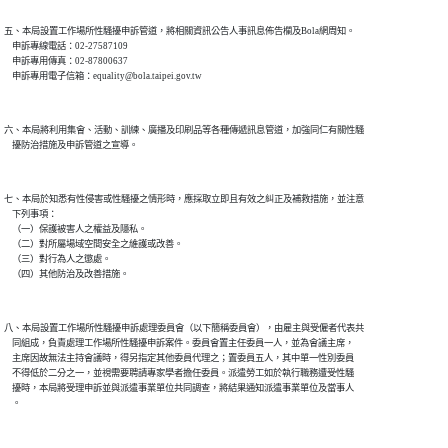
五、本局設置工作場所性騷擾申訴管道，將相關資訊公告人事訊息佈告欄及Bola網周知。

    申訴專線電話：02-27587109

    申訴專用傳真：02-87800637

六、本局將利用集會、活動、訓練、廣播及印刷品等各種傳遞訊息管道，加強同仁有關性騷

七、本局於知悉有性侵害或性騷擾之情形時，應採取立即且有效之糾正及補救措施，並注意

    下列事項：

    （一）保護被害人之權益及隱私。

    （二）對所屬場域空間安全之維護或改善。

    （三）對行為人之懲處。

八、本局設置工作場所性騷擾申訴處理委員會（以下簡稱委員會），由雇主與受僱者代表共

    同組成，負責處理工作場所性騷擾申訴案件。委員會置主任委員一人，並為會議主席，

    主席因故無法主持會議時，得另指定其他委員代理之；置委員五人，其中單一性別委員

    不得低於二分之一，並視需要聘請專家學者擔任委員。派遣勞工如於執行職務遭受性騷

    擾時，本局將受理申訴並與派遣事業單位共同調查，將結果通知派遣事業單位及當事人
