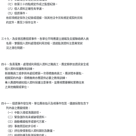
        （七）依第三十四點規定作成之監督紀錄。

        （八）個人資料正確性有爭議。

        （九）個資事件。

        依前項規定保存之紀錄或證據，除其他法令另有規定或契約另有

三十九、為妥善因應個資事件，各單位平時應建立通報及支援聯絡網人員

        名冊，掌握個人資料處理或利用流程，透過監測資料注意異常狀

四十、負責蒐集、處理或利用個人資料之職員工，應定期參加資訊安全或

      個人資料保護教育訓練。

      新進職員工或參與本處招標第一次得標廠商員工，應詳閱本要點、

      相關契約內容，得標廠商亦應提供必要之教育訓練。

      專人應適時通知個人資料保護注意事項，並應視需要轉知業務往來

四十一、個資事件發生時，單位應依指示及視事件性質，儘速採取包含下

        列內容之應變措施：

        （一）中斷入侵或洩漏途徑。

        （二）緊急儲存尚未被破壞資料。

        （三）啟動備援程序或替代方案。

        （四）事故原因初步分析。

        （五）評估受侵害個人資料類別及數量。

        （六）檢視防護及監測設施功能。
