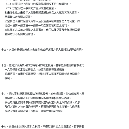
      （二）純獲法律上利益（純粹取得權利或不負任何義務）。

      （三）法定代理人事前允許處分財產或營業。

      對未滿七歲之未成年人及受監護或輔助宣告之人蒐集其個人資料，

      應得其法定代理人同意。

      法定代理人基於保護未成年人及受監護或輔助宣告之人之利益，得

      行使本法第十條或第十一條第一項至第四項規定之權利。

      本點關於未成年人保障之未盡事宜，依民法及兒童及少年福利與權

十五、任何非原蒐集目的之特定目的外之利用，各單位應確認符合本法第

      十六條但書規定後始得為之，並將利用歷程作成紀錄。

      前項情形，宜審酌個案狀況，規劃當事人選擇不同意或退出同意之

十六、個人資料檔案屬檔案法所稱檔案者，其申請閱覽、抄錄或複製，應

      依檔案法、檔案法施行細則及本府檔案應用相關規定辦理。

      依政府資訊公開法申請公開或提供前項規定以外之政府資訊，如涉

      及個人資料之特定目的外利用，應審酌是否具有本法第十六條但書

十七、各單位對於個人資料之利用，不得為資料庫之恣意連結，且不得濫
