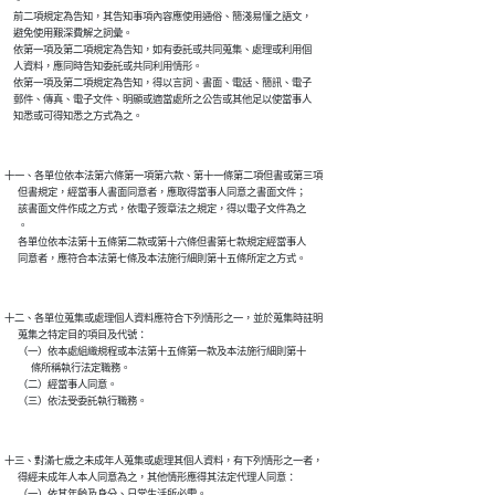
    。

    前二項規定為告知，其告知事項內容應使用通俗、簡淺易懂之語文，

    避免使用艱深費解之詞彙。

    依第一項及第二項規定為告知，如有委託或共同蒐集、處理或利用個

    人資料，應同時告知委託或共同利用情形。

    依第一項及第二項規定為告知，得以言詞、書面、電話、簡訊、電子

    郵件、傳真、電子文件、明顯或適當處所之公告或其他足以使當事人

十一、各單位依本法第六條第一項第六款、第十一條第二項但書或第三項

      但書規定，經當事人書面同意者，應取得當事人同意之書面文件；

      該書面文件作成之方式，依電子簽章法之規定，得以電子文件為之

      。

      各單位依本法第十五條第二款或第十六條但書第七款規定經當事人

十二、各單位蒐集或處理個人資料應符合下列情形之一，並於蒐集時註明

      蒐集之特定目的項目及代號：

      （一）依本處組織規程或本法第十五條第一款及本法施行細則第十

            條所稱執行法定職務。

      （二）經當事人同意。

十三、對滿七歲之未成年人蒐集或處理其個人資料，有下列情形之一者，

      得經未成年人本人同意為之，其他情形應得其法定代理人同意：

      （一）依其年齡及身分、日常生活所必需。
