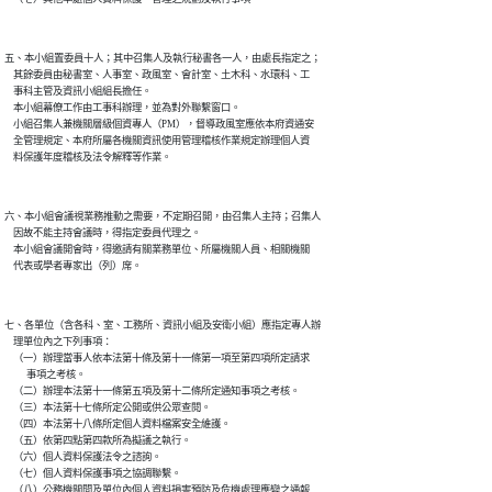
五、本小組置委員十人；其中召集人及執行秘書各一人，由處長指定之；

    其餘委員由秘書室、人事室、政風室、會計室、土木科、水環科、工

    事科主管及資訊小組組長擔任。

    本小組幕僚工作由工事科辦理，並為對外聯繫窗口。

    小組召集人兼機關層級個資專人（PM），督導政風室應依本府資通安

    全管理規定、本府所屬各機關資訊使用管理稽核作業規定辦理個人資

六、本小組會議視業務推動之需要，不定期召開，由召集人主持；召集人

    因故不能主持會議時，得指定委員代理之。

    本小組會議開會時，得邀請有關業務單位、所屬機關人員、相關機關

七、各單位（含各科、室、工務所、資訊小組及安衛小組）應指定專人辦

    理單位內之下列事項：

    （一）辦理當事人依本法第十條及第十一條第一項至第四項所定請求

          事項之考核。

    （二）辦理本法第十一條第五項及第十二條所定通知事項之考核。

    （三）本法第十七條所定公開或供公眾查閱。

    （四）本法第十八條所定個人資料檔案安全維護。

    （五）依第四點第四款所為擬議之執行。

    （六）個人資料保護法令之諮詢。

    （七）個人資料保護事項之協調聯繫。

    （八）公務機關間及單位內個人資料損害預防及危機處理應變之通報
