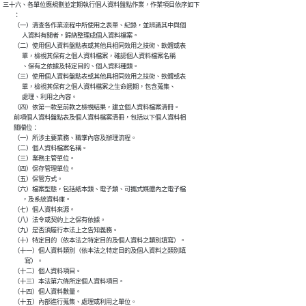
三十六、各單位應規劃並定期執行個人資料盤點作業，作業項目依序如下

        ：

        （一）清查各作業流程中所使用之表單、紀錄，並辨識其中與個

              人資料有關者，歸納整理成個人資料檔案。

        （二）使用個人資料盤點表或其他具相同效用之技術、軟體或表

              單，檢視其保有之個人資料檔案，確認個人資料檔案名稱

              、保有之依據及特定目的、個人資料種類。

        （三）使用個人資料盤點表或其他具相同效用之技術、軟體或表

              單，檢視其保有之個人資料檔案之生命週期，包含蒐集、

              處理、利用之內容。

        （四）依第一款至前款之檢視結果，建立個人資料檔案清冊。

        前項個人資料盤點表及個人資料檔案清冊，包括以下個人資料相

        關欄位：

        （一）所涉主要業務、職掌內容及辦理流程。

        （二）個人資料檔案名稱。

        （三）業務主管單位。

        （四）保存管理單位。

        （五）保管方式。

        （六）檔案型態，包括紙本類、電子類、可攜式媒體內之電子檔

              ，及系統資料庫。

        （七）個人資料來源。

        （八）法令或契約上之保有依據。

        （九）是否須履行本法上之告知義務。

        （十）特定目的（依本法之特定目的及個人資料之類別填寫）。

        （十一）個人資料類別（依本法之特定目的及個人資料之類別填

                寫）。

        （十二）個人資料項目。

        （十三）本法第六條所定個人資料項目。

        （十四）個人資料數量。

        （十五）內部進行蒐集、處理或利用之單位。
