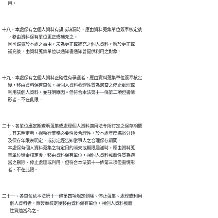
十八、本處保有之個人資料有誤或缺漏時，應由資料蒐集單位簽奉核定後

      ，移由資料保有單位更正或補充之。

      因可歸責於本處之事由，未為更正或補充之個人資料，應於更正或

十九、本處保有之個人資料正確性有爭議者，應由資料蒐集單位簽奉核定

      後，移由資料保有單位，視個人資料載體性質為適當之停止處理或

      利用該個人資料，並註明原因。但符合本法第十一條第二項但書情

二十、各單位應定期查明蒐集或處理個人資料適用法令所訂定之保存期間

      ；其未明定者，視執行業務必要性及合理性，於本處年度檔案分類

      及保存年限表明定，或訂定經告知當事人之合理保存期間。

      本處保有個人資料蒐集之特定目的消失或期限屆滿時，應由資料蒐

      集單位簽奉核定後，移由資料保有單位，視個人資料載體性質為適

      當之刪除、停止處理或利用。但符合本法第十一條第三項但書情形

二十一、各單位依本法第十一條第四項規定刪除、停止蒐集、處理或利用

        個人資料者，應簽奉核定後移由資料保有單位，視個人資料載體
