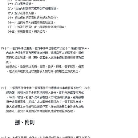
        （七）記錄事故經過。

        （八）行政內部調查完成前保存相關證據。

        （九）解決或修復方案。

        （十）通知保有相同資料組室或其他單位。

        （十一）洽商專業人員協助或進駐處理。

        （十二）涉及刑事責任者，移請檢警鑑識或調查。

四十二、個資事件發生後，個資事件單位應依本法第十二條通知當事人，

        內容包括侵害事實及因應措施說明、建議當事人處理事項、提供

        查詢及協助管道、賠（補）償當事人處理事務相關費用等補救措

        施。

        前項通知，指即時以言詞、書面、電話、簡訊、電子郵件、傳真

四十三、個資事件發生後，個資事件單位應儘速依本處督導系統分工表完

        成通報；通報內容至少應包括通報人身分、資料外洩或侵害方式

        、時間、地點、初估外洩或侵害個人資料類別及數量、避免損害

        擴大處置等資訊；通報方式以電話或簡訊為主，電子郵件為輔。

        重大資通安全事件通報及應變作業，應依資通安全事件通報及應

捌、附則