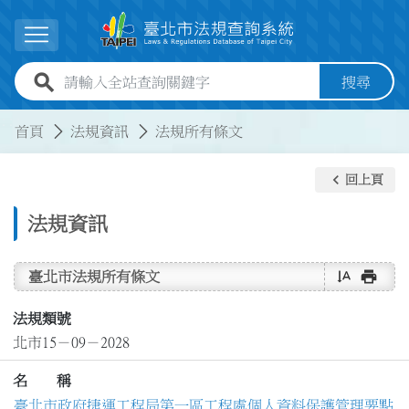
跳到主要內容
展開選單
全站查詢關鍵字欄位
搜尋
:::
:::
首頁
法規資訊
法規所有條文
keyboard_arrow_left
回上頁
法規資訊
text_rotate_vertical
print
臺北市法規所有條文
法規類號
北市15－09－2028
名 稱
臺北市政府捷運工程局第一區工程處個人資料保護管理要點