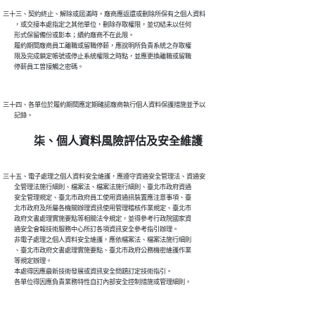
三十三、契約終止、解除或屆滿時，廠商應返還或刪除所保有之個人資料

        ，或交接本處指定之其他單位，刪除存取權限，並切結未以任何

        形式保留備份或影本；續約廠商不在此限。

        履約期間廠商員工離職或留職停薪，應說明所負責系統之存取權

        限及完成鎖定帳號或停止系統權限之時點，並應更換離職或留職

三十四、各單位於履約期間應定期確認廠商執行個人資料保護措施並予以

柒、個人資料風險評估及安全維護
三十五、電子處理之個人資料安全維護，應遵守資通安全管理法、資通安

        全管理法施行細則、檔案法、檔案法施行細則、臺北市政府資通

        安全管理規定、臺北市政府員工使用資通訊裝置應注意事項、臺

        北市政府及所屬各機關辦理資訊使用管理稽核作業規定、臺北市

        政府文書處理實施要點等相關法令規定，並得參考行政院國家資

        通安全會報技術服務中心所訂各項資訊安全參考指引辦理。

        非電子處理之個人資料安全維護，應依檔案法、檔案法施行細則

        、臺北市政府文書處理實施要點、臺北市政府公務機密維護作業

        等規定辦理。

        本處得因應最新技術發展或資訊安全問題訂定技術指引。
