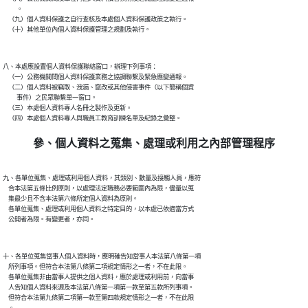
          。

    （九）個人資料保護之自行查核及本處個人資料保護政策之執行。

八、本處應設置個人資料保護聯絡窗口，辦理下列事項：

    （一）公務機關間個人資料保護業務之協調聯繫及緊急應變通報。

    （二）個人資料被竊取、洩漏、竄改或其他侵害事件（以下簡稱個資

          事件）之民眾聯繫單一窗口。

    （三）本處個人資料專人名冊之製作及更新。

參、個人資料之蒐集、處理或利用之內部管理程序
九、各單位蒐集、處理或利用個人資料，其類別、數量及接觸人員，應符

    合本法第五條比例原則，以處理法定職務必要範圍內為限，儘量以蒐

    集最少且不含本法第六條所定個人資料為原則。

    各單位蒐集、處理或利用個人資料之特定目的，以本處已依適當方式

十、各單位蒐集當事人個人資料時，應明確告知當事人本法第八條第一項

    所列事項。但符合本法第八條第二項規定情形之一者，不在此限。

    各單位蒐集非由當事人提供之個人資料，應於處理或利用前，向當事

    人告知個人資料來源及本法第八條第一項第一款至第五款所列事項。

    但符合本法第九條第二項第一款至第四款規定情形之一者，不在此限
