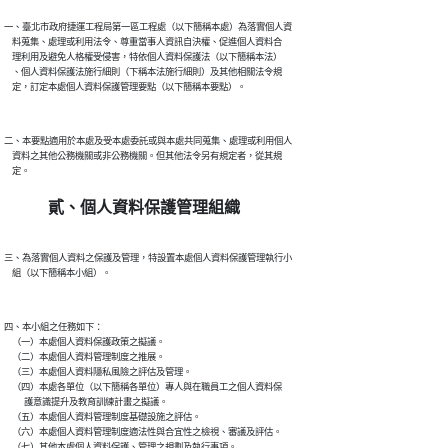
一、臺北市政府捷運工程局第一區工程處（以下簡稱本處）為落實個人資

    料蒐集、處理或利用法令、尊重當事人資訊自決權、促進個人資料合

    理利用及避免人格權受侵害，特依個人資料保護法（以下簡稱本法）

    、個人資料保護法施行細則（下稱本法施行細則）及其他相關法令規

二、本要點適用於本處及受本處委託或與本處共同蒐集、處理或利用個人

    資料之其他公務機關或非公務機關。但其他法令另有規定者，從其規

貳、個人資料保護管理組織
三、為落實個人資料之保護及管理，特設置本處個人資料保護管理執行小

四、本小組之任務如下：

    （一）本處個人資料保護政策之擬議。

    （二）本處個人資料管理制度之推展。

    （三）本處個人資料隱私風險之評估及管理。

    （四）本處各單位（以下簡稱各單位）專人與在職員工之個人資料保

          護意識提升及教育訓練計畫之擬議。

    （五）本處個人資料管理制度基礎設施之評估。

    （六）本處個人資料管理制度適法性與合宜性之檢視、審議及評估。
