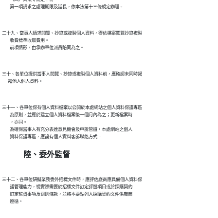
二十九、當事人請求閱覽、抄錄或複製個人資料，得依檔案閱覽抄錄複製

        收費標準收取費用。

三十、各單位提供當事人閱覽、抄錄或複製個人資料前，應確認未同時揭

三十一、各單位保有個人資料檔案以公開於本處網站之個人資料保護專區

        為原則，並應於建立個人資料檔案後一個月內為之；更新檔案時

        ，亦同。

        為確保當事人有充分表達意見機會及申訴管道，本處網站之個人

陸、委外監督
三十二、各單位研擬業務委外招標文件時，應評估廠商應具備個人資料保

        護管理能力，視實際需要於招標文件訂定評選項目或於採購契約

        訂定監督事項及罰則條款，並將本要點列入採購契約文件供廠商
