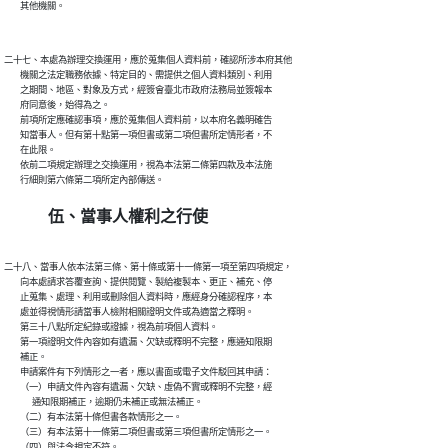
二十七、本處為辦理交換運用，應於蒐集個人資料前，確認所涉本府其他

        機關之法定職務依據、特定目的、需提供之個人資料類別、利用

        之期間、地區、對象及方式，經簽會臺北市政府法務局並簽報本

        府同意後，始得為之。

        前項所定應確認事項，應於蒐集個人資料前，以本府名義明確告

        知當事人。但有第十點第一項但書或第二項但書所定情形者，不

        在此限。

        依前二項規定辦理之交換運用，視為本法第二條第四款及本法施

伍、當事人權利之行使
二十八、當事人依本法第三條、第十條或第十一條第一項至第四項規定，

        向本處請求答覆查詢、提供閱覽、製給複製本、更正、補充、停

        止蒐集、處理、利用或刪除個人資料時，應經身分確認程序，本

        處並得視情形請當事人檢附相關證明文件或為適當之釋明。

        第三十八點所定紀錄或證據，視為前項個人資料。

        第一項證明文件內容如有遺漏、欠缺或釋明不完整，應通知限期

        補正。

        申請案件有下列情形之一者，應以書面或電子文件駁回其申請：

        （一）申請文件內容有遺漏、欠缺、虛偽不實或釋明不完整，經

              通知限期補正，逾期仍未補正或無法補正。

        （二）有本法第十條但書各款情形之一。

        （三）有本法第十一條第二項但書或第三項但書所定情形之一。

        （四）與法令規定不符。
