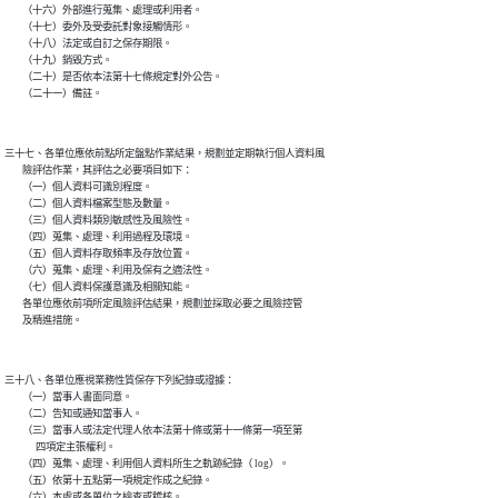
        （十六）外部進行蒐集、處理或利用者。

        （十七）委外及受委託對象接觸情形。

        （十八）法定或自訂之保存期限。

        （十九）銷毀方式。

        （二十）是否依本法第十七條規定對外公告。

三十七、各單位應依前點所定盤點作業結果，規劃並定期執行個人資料風

        險評估作業，其評估之必要項目如下：

        （一）個人資料可識別程度。

        （二）個人資料檔案型態及數量。

        （三）個人資料類別敏感性及風險性。

        （四）蒐集、處理、利用過程及環境。

        （五）個人資料存取頻率及存放位置。

        （六）蒐集、處理、利用及保有之適法性。

        （七）個人資料保護意識及相關知能。

        各單位應依前項所定風險評估結果，規劃並採取必要之風險控管

三十八、各單位應視業務性質保存下列紀錄或證據：

        （一）當事人書面同意。

        （二）告知或通知當事人。

        （三）當事人或法定代理人依本法第十條或第十一條第一項至第

              四項定主張權利。

        （四）蒐集、處理、利用個人資料所生之軌跡紀錄（ log）。

        （五）依第十五點第一項規定作成之紀錄。

        （六）本處或各單位之檢查或稽核。
