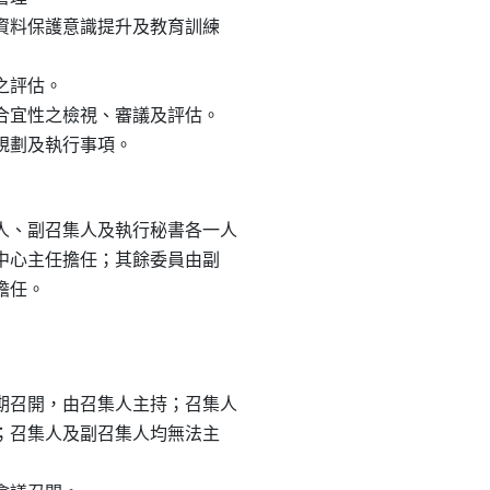
人資料保護意識提升及教育訓練

之評估。

與合宜性之檢視、審議及評估。

、副召集人及執行秘書各一人

控中心主任擔任；其餘委員由副

擔任。

召開，由召集人主持；召集人

持；召集人及副召集人均無法主
