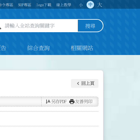
大
中
命令專區
SOP專區
logo下載
線上教學
小
全站查詢關鍵字欄位
搜尋
預告
綜合查詢
相關網站
keyboard_arrow_left
回上頁
text_rotate_vertical
print
另存PDF
友善列印