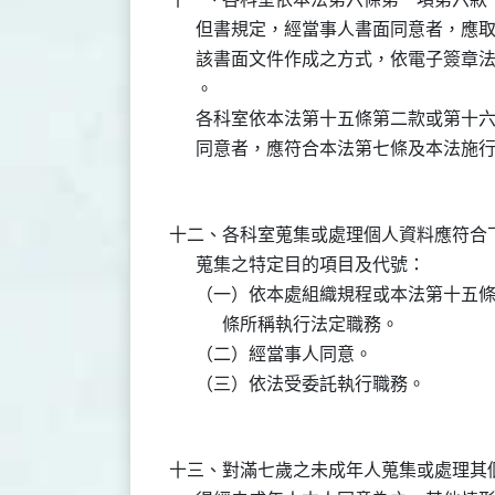
      但書規定，經當事人書面同意者，
      該書面文件作成之方式，依電子簽
      。

      各科室依本法第十五條第二款或第
十二、各科室蒐集或處理個人資料應符合下
      蒐集之特定目的項目及代號：

      （一）依本處組織規程或本法第十
            條所稱執行法定職務。

      （二）經當事人同意。

十三、對滿七歲之未成年人蒐集或處理其個