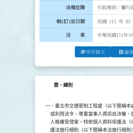
法規位階
行政規則：屬行政
制(訂)定日期
民國 111 年 03
沿 革
中華民國111年
subject
apps
所有條文
編
壹、總則
一、臺北市交通管制工程處（以下簡稱本處
    或利用法令、尊重當事人資訊自決權
    人格權受侵害，特依個人資料保護法
    護法施行細則（以下簡稱本法施行細