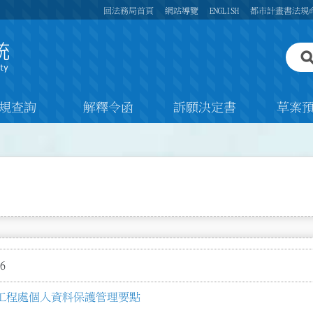
回法務局首頁
網站導覽
ENGLISH
都市計畫書法規
規查詢
解釋令函
訴願決定書
草案
6
工程處個人資料保護管理要點