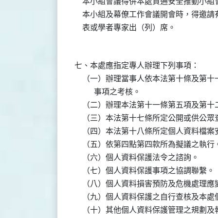
    本小組會議得併本處資通安全推動小組
    本小組及幕僚工作會議開會時，得邀
七、本處應指定專人辦理下列事項：

    （一）辦理當事人依本法第十條及第
          事項之考核。

    （二）辦理本法第十一條第五項及第
    （三）本法第十七條所定公開或供公眾
    （四）本法第十八條所定個人資料檔案
    （五）依第四點第四款所為擬議之執行。
    （六）個人資料保護法令之諮詢。

    （七）個人資料保護事項之協調聯繫。

    （八）個人資料損害預防及危機處理應
    （九）個人資料保護之自行查核及本