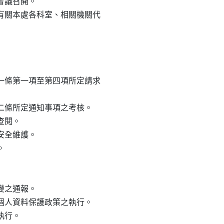
會議召開。

請有關本處各科室、相關機關代

十一條第一項至第四項所定請求

十二條所定通知事項之考核。

查閱。

安全維護。



變之通報。

處個人資料保護政策之執行。
