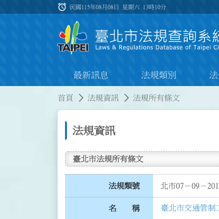
跳到主要內容
alarm
:::
民國115年08月08日 星期六
13時10分
最新訊息
法規類別
法
:::
:::
首頁
法規資訊
法規所有條文
法規資訊
臺北市法規所有條文
法規類號
北市07－09－201
臺北市交通管制
名 稱