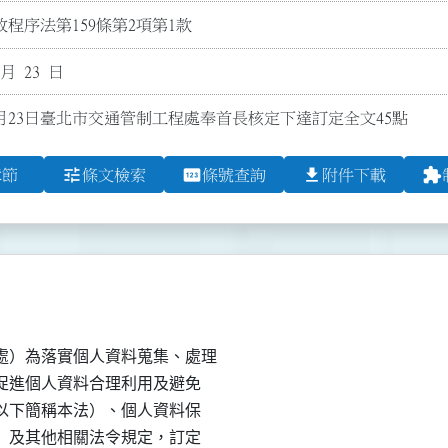
程序法第159條第2項第1款
 月 23 日
3月23日臺北市交通管制工程處奉首長核定下達訂定全文45點
tune
pin
file_download
extension
章節
條文檢索
條號查詢
附件下載
）為落實個人資料蒐集、處理

、促進個人資料合理利用及避免

（以下簡稱本法）、個人資料保

則）及其他相關法令規定，訂定
