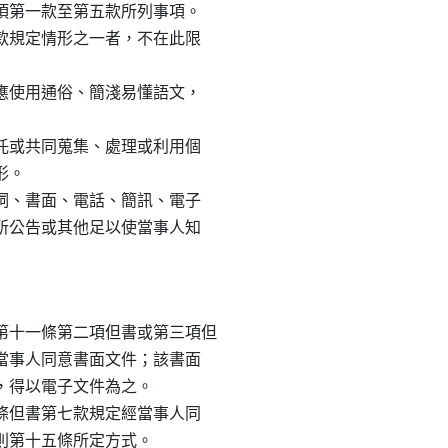
一項第一款至第五款所列事項。

四款規定情形之一者，不在此限

容應使用通俗、簡淺易懂語文，

委託或共同蒐集、處理或利用個

。

言詞、書面、電話、簡訊、電子

處所公告或其他足以使當事人知

十一條第二項但書或第三項但

得當事人同意書面文件；該書面

，得以電子文件為之。

六條但書第七款規定經當事人同
