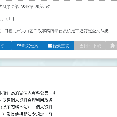
程序法第159條第2項第1款
 月 01 日
3月1日臺北市文山區戶政事務所奉首長核定下達訂定全文34點
tune
pin
file_download
extension
章節
條文檢索
條號查詢
附件下載
所）為落實個人資料蒐集、處

權、促進個人資料合理利用及避

法（以下簡稱本法）、個人資料

細則）及其他相關法令規定，訂
