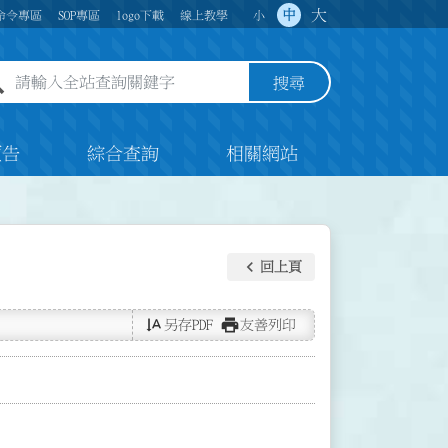
大
中
命令專區
SOP專區
logo下載
線上教學
小
全站查詢關鍵字欄位
搜尋
預告
綜合查詢
相關網站
keyboard_arrow_left
回上頁
text_rotate_vertical
print
另存PDF
友善列印