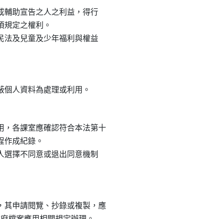
護或輔助宣告之人之利益，得行

項規定之權利。

依民法及兒童及少年福利與權益

，各課室應確認符合本法第十

程作成紀錄。

事人選擇不同意或退出同意機制

其申請閱覽、抄錄或複製，應

市政府檔案應用相關規定辦理。
