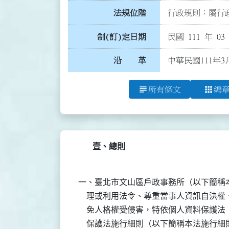
法規位階
行政規則：屬行政
制(訂)定日期
民國 111 年 03
沿 革
中華民國111年
subject
apps
所有條文
編
壹、總則
一、臺北市文山區戶政事務所（以下簡稱本
    理或利用法令、尊重當事人資訊自決
    免人格權受侵害，特依個人資料保護
    保護法施行細則（以下簡稱本法施行