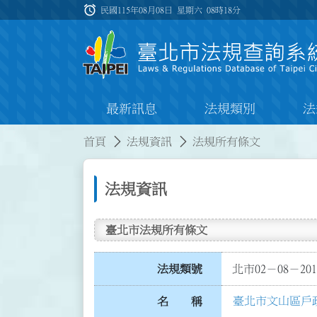
跳到主要內容
alarm
:::
民國115年08月08日 星期六
08時18分
最新訊息
法規類別
法
:::
:::
首頁
法規資訊
法規所有條文
法規資訊
臺北市法規所有條文
法規類號
北市02－08－201
臺北市文山區戶
名 稱