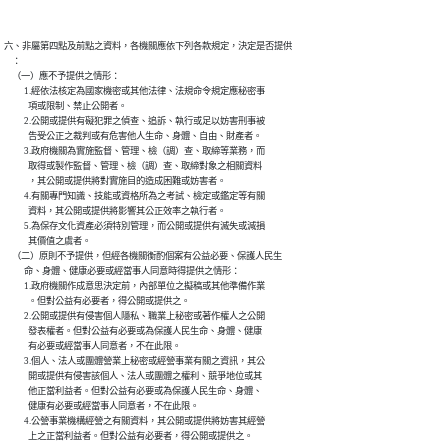
六、非屬第四點及前點之資料，各機關應依下列各款規定，決定是否提供

    ：

    （一）應不予提供之情形：

          1.經依法核定為國家機密或其他法律、法規命令規定應秘密事

            項或限制、禁止公開者。

          2.公開或提供有礙犯罪之偵查、追訴、執行或足以妨害刑事被

            告受公正之裁判或有危害他人生命、身體、自由、財產者。

          3.政府機關為實施監督、管理、檢（調）查、取締等業務，而

            取得或製作監督、管理、檢（調）查、取締對象之相關資料

            ，其公開或提供將對實施目的造成困難或妨害者。

          4.有關專門知識、技能或資格所為之考試、檢定或鑑定等有關

            資料，其公開或提供將影響其公正效率之執行者。

          5.為保存文化資產必須特別管理，而公開或提供有滅失或減損

            其價值之虞者。

    （二）原則不予提供，但經各機關衡酌個案有公益必要、保護人民生

          命、身體、健康必要或經當事人同意時得提供之情形：

          1.政府機關作成意思決定前，內部單位之擬稿或其他準備作業

            。但對公益有必要者，得公開或提供之。

          2.公開或提供有侵害個人隱私、職業上秘密或著作權人之公開

            發表權者。但對公益有必要或為保護人民生命、身體、健康

            有必要或經當事人同意者，不在此限。

          3.個人、法人或團體營業上秘密或經營事業有關之資訊，其公

            開或提供有侵害該個人、法人或團體之權利、競爭地位或其

            他正當利益者。但對公益有必要或為保護人民生命、身體、

            健康有必要或經當事人同意者，不在此限。

          4.公營事業機構經營之有關資料，其公開或提供將妨害其經營
