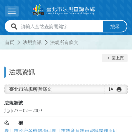
跳到主要內容
展開選單
全站查詢關鍵字欄位
搜尋
:::
:::
首頁
法規資訊
法規所有條文
keyboard_arrow_left
回上頁
法規資訊
text_rotate_vertical
print
臺北市法規所有條文
法規類號
北市27－02－2009
名 稱
臺北市政府各機關提供臺北市議會及議員資料處理原則