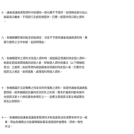
七、議會或議員索取資料中如僅有一部分應不予提供，如得將該部分加以

    遮蔽或分離者，不得逕行全部拒絕提供，仍應一部提供得公開之資料

八、各機關審酌第四點至前點規定，決定不予提供議會或議員資料時，應

九、各機關提供之資料涉及個人資料時，經遮蔽足資識別特定個人資料，

    致無從直接或間接識別該個人者，即無個人資料保護法（以下簡稱個

    資法）之適用；如該等資料經遮蔽後尚得識別特定個人者，仍應符合

十、各機關基於法定職務之特定目的所蒐集之資料，如提供議會或議員監

    督問政，經各機關認定屬特定目的外之利用，應本於權責判斷有無符

    合個資法第十六條但書各款情形之一，並應注意個資法第五條誠實信

十一、各機關如認議會或議員索取資料涉有高度政治性或需本府作法一致

      者，得由各機關主任秘書陳報秘書長或透過府會體系，研商一致性
