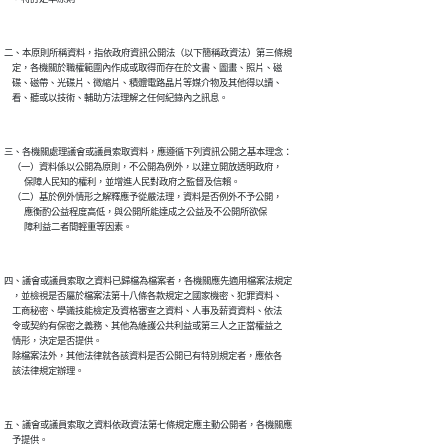
二、本原則所稱資料，指依政府資訊公開法（以下簡稱政資法）第三條規

    定，各機關於職權範圍內作成或取得而存在於文書、圖畫、照片、磁

    碟、磁帶、光碟片、微縮片、積體電路晶片等媒介物及其他得以讀、

三、各機關處理議會或議員索取資料，應遵循下列資訊公開之基本理念：

    （一）資料係以公開為原則，不公開為例外，以建立開放透明政府，

          保障人民知的權利，並增進人民對政府之監督及信賴。

    （二）基於例外情形之解釋應予從嚴法理，資料是否例外不予公開，

          應衡酌公益程度高低，與公開所能達成之公益及不公開所欲保

四、議會或議員索取之資料已歸檔為檔案者，各機關應先適用檔案法規定

    ，並檢視是否屬於檔案法第十八條各款規定之國家機密、犯罪資料、

    工商秘密、學識技能檢定及資格審查之資料、人事及薪資資料、依法

    令或契約有保密之義務、其他為維護公共利益或第三人之正當權益之

    情形，決定是否提供。

    除檔案法外，其他法律就各該資料是否公開已有特別規定者，應依各

五、議會或議員索取之資料依政資法第七條規定應主動公開者，各機關應
