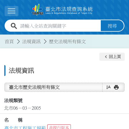
跳到主要內容
展開選單
全站查詢關鍵字欄位
搜尋
:::
:::
首頁
法規資訊
歷史法規所有條文
keyboard_arrow_left
回上頁
法規資訊
text_rotate_vertical
print
臺北市歷史法規所有條文
法規類號
北市06－03－2005
名 稱
臺北市工程施工規範
非現行版本