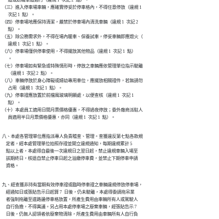
（三）進入停車場車輛，應確實停妥於停車格內，不得任意停放（違規 1

      次記 1  點）。

（四）停車場地應保持清潔，嚴禁於停車場內清洗車輛（違規 1  次記 2

      點）。

（五）除公務需求外，不得在場內暖車、保養試車，停妥車輛即應熄火（

      違規 1  次記 1  點）。

（六）停車場僅供停車使用，不得擺放其他物品（違規 1  次記 1  點）

      。

（七）停車場如有緊急或特殊情形時，停放之車輛應依管理單位指示駛離

      （違規 1  次記 2  點）。

（八）車輛停放於身心障礙或婦幼專用車位，應擺放相關證件，若無請勿

      占用（違規 1  次記 1  點）。

（九）停車證應放置於前擋風玻璃明顯處，以便查核（違規 1  次記 1

      點）。

（十）本處員工適用日間月票價格優惠，不得過夜停放；委外廠商派駐人

      員適用半日月票價格優惠，亦同（違規 1  次記 1  點）。
八、本處各管理單位應指派專人負責稽查、管理。查獲違反第七點各款規

    定者，經本處管理單位拍照存證並開立違規通知，每期違規累計 5

    點以上者，本處得自最後一次違規日之翌日起，禁止違規車輛入場至

    該期終日，核退自禁止停車日起之溢繳停車費，並禁止下期停車申請

    資格。
九、經查獲非持有當期有效停車證或臨時停車證之車輛違規停放停車場，

    經通知日或張貼告示日起算 7  日後，仍未駛離，本處得委請拖吊業

    者強制拖離至道路邊停車格放置，所產生費用由車輛所有人或駕駛人

    自行負擔，不得異議。另占用本處停車場之廢棄車輛，經張貼告示 7

    日後，仍無人認領者依廢棄物清除，所產生費用由車輛所有人自行負
