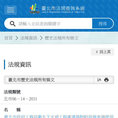
跳到主要內容
展開選單
全站查詢關鍵字欄位
搜尋
:::
:::
首頁
法規資訊
歷史法規所有條文
keyboard_arrow_left
回上頁
法規資訊
text_rotate_vertical
print
臺北市歷史法規所有條文
法規類號
北市06－14－2031
名 稱
臺北市政府工務局衛生下水道工程處建築物附設停車場使用