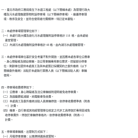
一、臺北市政府工務局衛生下水道工程處（以下簡稱本處）為管理行政大

    樓及污水處理廠建築物附設停車場（以下簡稱停車場），維護停車環

    境、秩序及安全，並符合使用者付費精神。特訂定本要點。
二、本處停車場管理單位如下：

（一）本處行政大樓及迪化污水處理廠附設停車格計 118  格，由本處秘

      書室管理。

（二）內湖污水處理廠附設停車格計 48 格，由內湖污水處理廠管理。
三、本處停車場車位基於安全考量不對外開放，並因應本處各單位公務車

    、身心障礙者及婦幼車輛、洽公等車輛專用車位需求，控留部分停車

    位，剩餘車位提供本處員工及與本處簽訂採購契約之委外廠商（以下

    簡稱委外廠商）派駐於本處執行業務人員（以下簡稱派駐人員）車輛

    使用。
四、停車場收費標準如下：

（一）公務車、身心障礙者及洽公車輛檢附證明者免收停車費。

（二）為鼓勵節能減碳，純電動車免收費。

（三）本處員工及委外廠商派駐人員車輛停放，依停車收費標準表（附表

      一）計費。

（四）機車、自行車或其他經管理單位核定之代步工具停放於專用區域免

      收停車費外，停放於車輛停車格內，依停車收費標準表（附表一）

      計費。
五、停車場車輛進、出管制方式如下：

（一）月租停車車輛：以車牌辨識系統管制。
