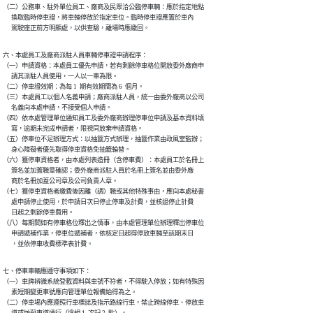
（二）公務車、駐外單位員工、廠商及民眾洽公臨停車輛：應於指定地點

      換取臨時停車證，將車輛停放於指定車位。臨時停車證應置於車內

      駕駛座正前方明顯處，以供查驗，離場時應繳回。
六、本處員工及廠商派駐人員車輛停車證申請程序：

（一）申請資格：本處員工優先申請，若有剩餘停車格位開放委外廠商申

      請其派駐人員使用，一人以一車為限。

（二）停車證效期：為每 1  期有效期間為 6  個月。

（三）本處員工以個人名義申請；廠商派駐人員，統一由委外廠商以公司

      名義向本處申請，不接受個人申請。

（四）依本處管理單位通知員工及委外廠商辦理停車位申請及基本資料填

      寫，逾期未完成申請者，限視同放棄申請資格。

（五）停車位不足辦理方式：以抽籤方式辦理，抽籤作業由政風室監辦；

      身心障礙者優先取得停車資格免抽籤輪替。

（六）獲停車資格者，由本處列表造冊（含停車費）：本處員工於名冊上

      簽名並加蓋職章確認；委外廠商派駐人員於名冊上簽名並由委外廠

      商於名冊加蓋公司章及公司負責人章。

（七）獲停車資格者繳費後因離（調）職或其他特殊事由，應向本處秘書

      處申請停止使用，於申請日次日停止停車及計費，並核退停止計費

      日起之剩餘停車費用。

（八）每期間如有停車格位釋出之情事，由本處管理單位辦理釋出停車位

      申請遞補作業，停車位遞補者，依核定日起得停放車輛至該期末日

      ，並依停車收費標準表計費。
七、停車車輛應遵守事項如下：

（一）車牌辨識系統登載資料與車號不符者，不得駛入停放；如有特殊因

      素短期變更車號應向管理單位報備始得為之。

（二）停車場內應遵照行車標誌及指示路線行車，禁止跨線停車、停放車

      道或妨礙車道通行（違規 1  次記 2  點）。
