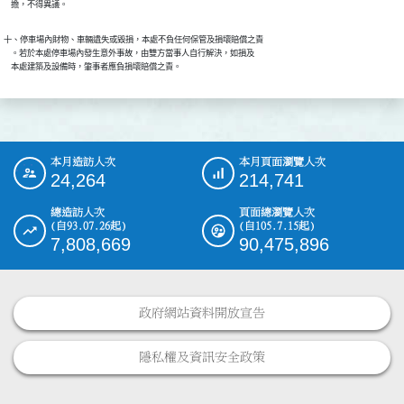
    擔，不得異議。
十、停車場內財物、車輛遺失或毀損，本處不負任何保管及損壞賠償之責

    。若於本處停車場內發生意外事故，由雙方當事人自行解決，如損及

    本處建築及設備時，肇事者應負損壞賠償之責。
本月造訪人次
本月頁面瀏覽人次
:::
24,264
214,741
總造訪人次
頁面總瀏覽人次
(自93.07.26起)
(自105.7.15起)
7,808,669
90,475,896
政府網站資料開放宣告
隱私權及資訊安全政策