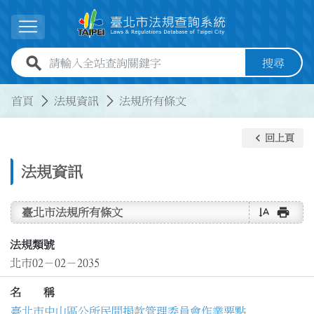
跳到主要內容
展開選單
全站查詢關鍵字欄位
搜尋
:::
:::
首頁
法規資訊
法規所有條文
keyboard_arrow_left
回上頁
法規資訊
text_rotate_vertical
print
臺北市法規所有條文
法規類號
北市02－02－2035
名 稱
臺北市中山區公所民間捐款管理委員會作業要點