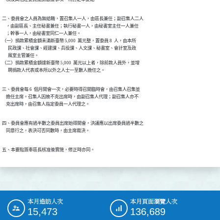
二、委員會之人員為無給職，置召集人一人，由區長兼任；副召集人二人

    ，由副區長、主任秘書兼任；執行秘書一人，由秘書室主任一人兼任

    ；幹事一人，由秘書室同仁一人兼任。

（一）捐款累積金額未滿新臺幣 5,000  萬元整，置委員 8  人，由本所

      民政課、社會課、經建課、兵役課、人文課、秘書室、會計室及政

      風室主管兼任。

（二）捐款累積金額達新臺幣 5,000  萬元以上者，除前款人員外，並增

      聘捐款人代表或本所以外之人士一至數人擔任之。
三、委員會每 6  個月開會一次，必要時得召開臨時會，由召集人召集並

    擔任主席。召集人因故不克出席時，由副召集人代理；副召集人亦不

    克出席時，由召集人指定委員一人代理之。
四、委員會應有過半數之委員出席始得開會，決議應以出席委員過半數之

    同意行之，表決可否同數時，由主席裁決。
五、本要點簽奉區長核准後實施，修正時亦同。
本月造訪人次
本月頁面瀏覽人次
:::
15,473
136,689