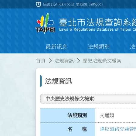
跳到主要內容
alarm
:::
民國115年08月06日 星期四
08時50分
最新訊息
法規類別
法
:::
:::
首頁
法規資訊
歷史法規條文檢索
法規資訊
中央歷史法規條文檢索
法規類別
交通類
違反道路交通管
名 稱