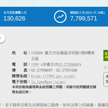
本月頁面瀏覽人次
總造訪人次
(自93.07.26起)
130,626
7,799,571
策
地 址
110204 臺北市信義區市府路1號8樓東
北區
電 話
1999
(非臺北市
02-27208889
)
小
傳 真
02-27596695、02-27593266
陳情系統
https://1999.gov.taipei
電子信箱
la_laws@gov.taipei
本局信箱係處理與系統相關之問題，其餘市政問題請至陳
情系統反映。
索，並不提供法規及法律諮詢之服務，如有法律上的疑義，建議