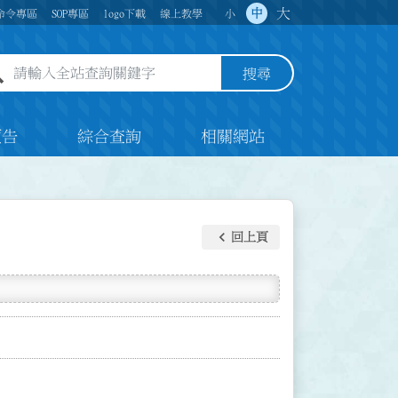
大
中
命令專區
SOP專區
logo下載
線上教學
小
全站查詢關鍵字欄位
搜尋
預告
綜合查詢
相關網站
keyboard_arrow_left
回上頁