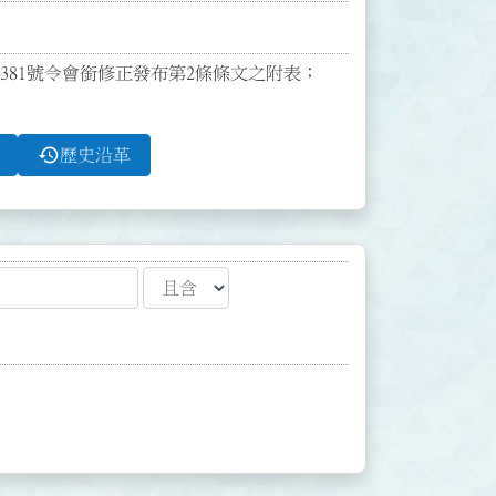
870381號令會銜修正發布第2條條文之附表；
history
歷史沿革