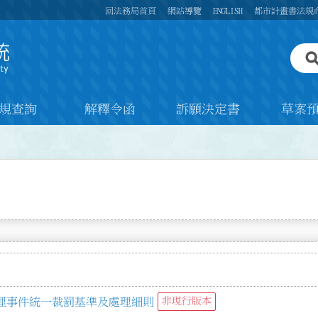
回法務局首頁
網站導覽
ENGLISH
都市計畫書法規
規查詢
解釋令函
訴願決定書
草案
理事件統一裁罰基準及處理細則
非現行版本