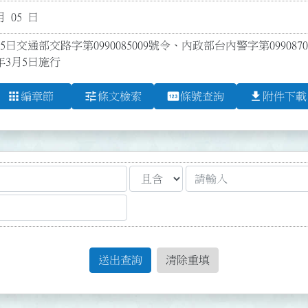
月 05 日
5日交通部交路字第0990085009號令、內政部台內警字第0990
年3月5日施行
apps
tune
pin
file_download
編章節
條文檢索
條號查詢
附件下載
送出查詢
清除重填