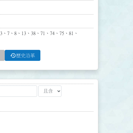
7、8、13、38、71、74、75、81、
history
歷史沿革