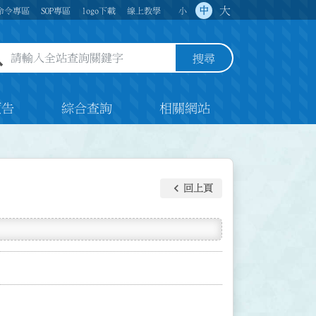
大
中
命令專區
SOP專區
logo下載
線上教學
小
全站查詢關鍵字欄位
搜尋
預告
綜合查詢
相關網站
keyboard_arrow_left
回上頁