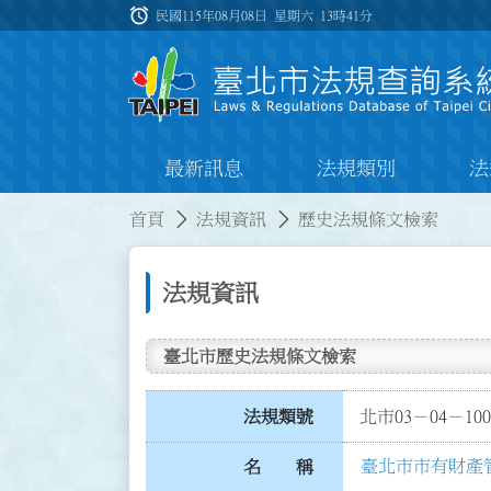
跳到主要內容
alarm
:::
民國115年08月08日 星期六
13時41分
最新訊息
法規類別
法
:::
:::
首頁
法規資訊
歷史法規條文檢索
法規資訊
臺北市歷史法規條文檢索
法規類號
北市03－04－100
臺北市市有財產
名 稱