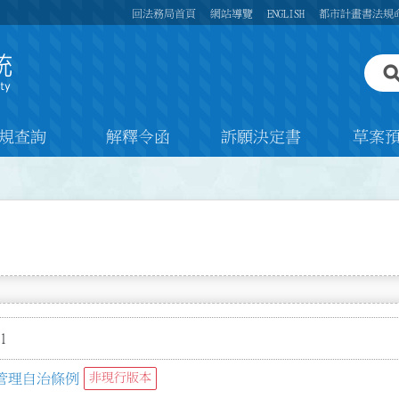
回法務局首頁
網站導覽
ENGLISH
都市計畫書法規
規查詢
解釋令函
訴願決定書
草案
1
管理自治條例
非現行版本