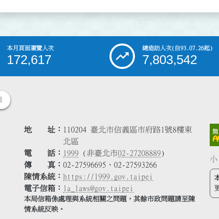
本月頁面瀏覽人次
總造訪人次
(自93.07.26起)
172,617
7,803,542
策
地 址
110204 臺北市信義區市府路1號8樓東
北區
電 話
1999
(非臺北市
02-27208889
)
小
傳 真
02-27596695、02-27593266
陳情系統
https://1999.gov.taipei
電子信箱
la_laws@gov.taipei
本局信箱係處理與系統相關之問題，其餘市政問題請至陳
情系統反映。