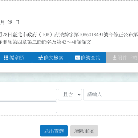
 月 28 日
月28日臺北市政府（108）府法綜字第1086018491號令修正公布第3、
；並刪除第四章第三節節名及第43～48條條文
apps
tune
pin
file_download
編章節
條文檢索
條號查詢
附件下載
送出查詢
清除重填