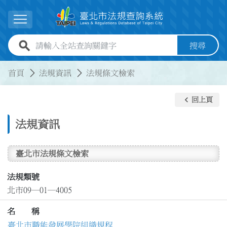
跳到主要內容
展開選單
全站查詢關鍵字欄位
搜尋
:::
:::
首頁
法規資訊
法規條文檢索
keyboard_arrow_left
回上頁
法規資訊
臺北市法規條文檢索
法規類號
北市09─01─4005
名 稱
臺北市職能發展學院組織規程