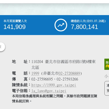
本月頁面瀏覽人次
總造訪人次
(自93.07.26起)
141,909
7,800,141
策
地 址
110204 臺北市信義區市府路1號8樓東
北區
電 話
1999
(非臺北市
02-27208889
)
小
傳 真
02-27596695、02-27593266
陳情系統
https://1999.gov.taipei
電子信箱
la_laws@gov.taipei
本局信箱係處理與系統相關之問題，其餘市政問題請至陳
情系統反映。