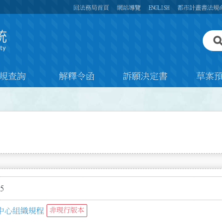
回法務局首頁
網站導覽
ENGLISH
都市計畫書法規
規查詢
解釋令函
訴願決定書
草案
5
中心組織規程
非現行版本