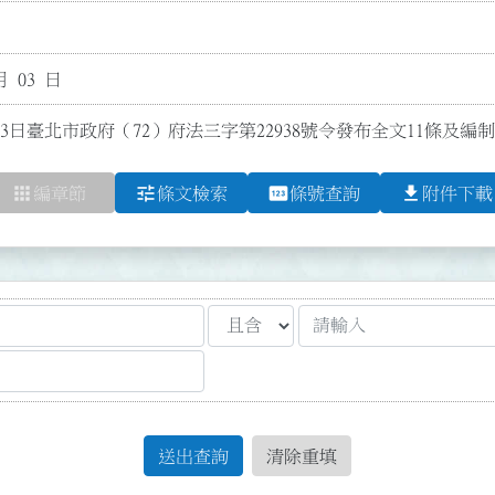
月 03 日
月3日臺北市政府（72）府法三字第22938號令發布全文11條及編
apps
tune
pin
file_download
編章節
條文檢索
條號查詢
附件下載
送出查詢
清除重填