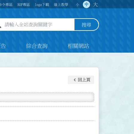
大
中
命令專區
SOP專區
logo下載
線上教學
小
全站查詢關鍵字欄位
搜尋
預告
綜合查詢
相關網站
keyboard_arrow_left
回上頁