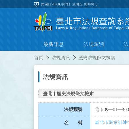
跳到主要內容
alarm
:::
民國115年08月07日 星期五
02時01分
最新訊息
法規類別
法
:::
:::
首頁
法規資訊
歷史法規條文檢索
法規資訊
臺北市歷史法規條文檢索
法規類號
北市09─01─400
臺北市職業訓練
名 稱