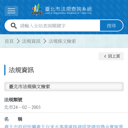
跳到主要內容
展開選單
全站查詢關鍵字欄位
搜尋
:::
:::
首頁
法規資訊
法規條文檢索
keyboard_arrow_left
回上頁
法規資訊
臺北市法規條文檢索
法規類號
北市24－02－2003
名 稱
臺北市政府所屬臺北自來水事業處核發經營績效獎金實施要