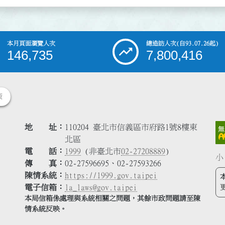
本月頁面瀏覽人次
總造訪人次
(自93.07.26起)
146,735
7,800,416
策
地 址
110204 臺北市信義區市府路1號8樓東
北區
電 話
1999
(非臺北市
02-27208889
)
小
傳 真
02-27596695、02-27593266
陳情系統
https://1999.gov.taipei
電子信箱
la_laws@gov.taipei
本局信箱係處理與系統相關之問題，其餘市政問題請至陳
情系統反映。