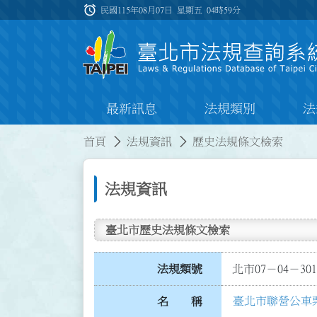
跳到主要內容
alarm
:::
民國115年08月07日 星期五
04時59分
最新訊息
法規類別
法
:::
:::
首頁
法規資訊
歷史法規條文檢索
法規資訊
臺北市歷史法規條文檢索
法規類號
北市07－04－301
臺北市聯營公車
名 稱