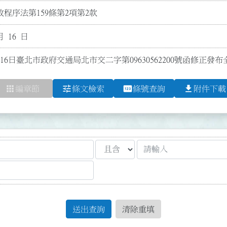
程序法第159條第2項第2款
月 16 日
月16日臺北市政府交通局北市交二字第09630562200號函修正
apps
tune
pin
file_download
編章節
條文檢索
條號查詢
附件下載
送出查詢
清除重填