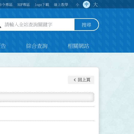
大
中
命令專區
SOP專區
logo下載
線上教學
小
全站查詢關鍵字欄位
搜尋
預告
綜合查詢
相關網站
keyboard_arrow_left
回上頁