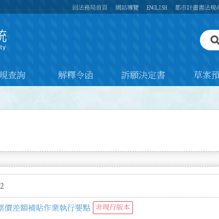
回法務局首頁
網站導覽
ENGLISH
都市計畫書法規
規查詢
解釋令函
訴願決定書
草案
2
票價差額補貼作業執行要點
非現行版本