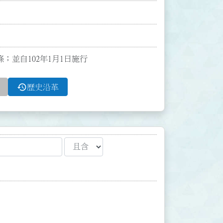
條；並自102年1月1日施行
history
歷史沿革