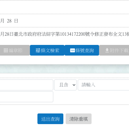
 月 28 日
2月28日臺北市政府府法綜字第10134172200號令修正發布全文13
apps
tune
pin
file_download
編章節
條文檢索
條號查詢
附件下載
送出查詢
清除重填