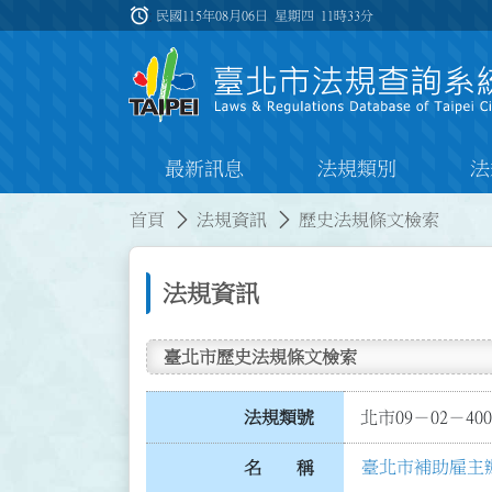
跳到主要內容
alarm
:::
民國115年08月06日 星期四
11時33分
最新訊息
法規類別
法
:::
:::
首頁
法規資訊
歷史法規條文檢索
法規資訊
臺北市歷史法規條文檢索
法規類號
北市09－02－400
臺北市補助雇主
名 稱