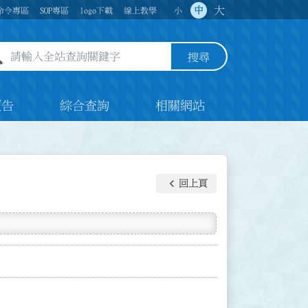
大
中
命令專區
SOP專區
logo下載
線上教學
小
全站查詢關鍵字欄位
搜尋
預告
綜合查詢
相關網站
keyboard_arrow_left
回上頁