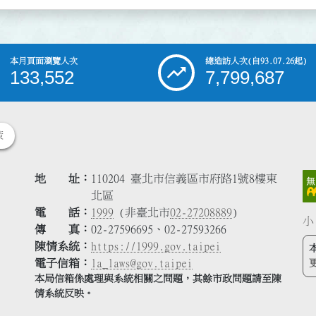
本月頁面瀏覽人次
總造訪人次
(自93.07.26起)
133,552
7,799,687
策
地 址
110204 臺北市信義區市府路1號8樓東
北區
電 話
1999
(非臺北市
02-27208889
)
小
傳 真
02-27596695、02-27593266
陳情系統
https://1999.gov.taipei
電子信箱
la_laws@gov.taipei
本局信箱係處理與系統相關之問題，其餘市政問題請至陳
情系統反映。