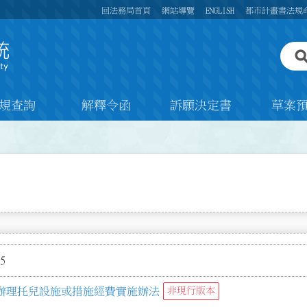
回法務局首頁
網站導覽
ENGLISH
都市計畫書法規
規查詢
解釋令函
訴願決定書
草案
5
辦理托兒設施或措施經費實施辦法
非現行版本