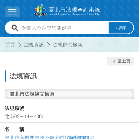
跳到主要內容
展開選單
全站查詢關鍵字欄位
搜尋
:::
:::
首頁
法規資訊
法規條文檢索
keyboard_arrow_left
回上頁
法規資訊
臺北市法規條文檢索
法規類號
北市06－14－4001
名 稱
臺北市各機關未達公告金額採購監辦辦法