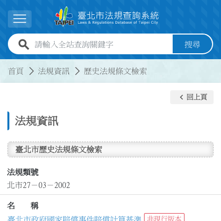
跳到主要內容
展開選單
全站查詢關鍵字欄位
搜尋
:::
:::
首頁
法規資訊
歷史法規條文檢索
keyboard_arrow_left
回上頁
法規資訊
臺北市歷史法規條文檢索
法規類號
北市27－03－2002
名 稱
臺北市政府國家賠償事件賠償計算基準
非現行版本