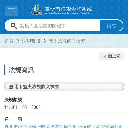
跳到主要內容
展開選單
全站查詢關鍵字欄位
搜尋
:::
:::
首頁
法規資訊
歷史法規條文檢索
keyboard_arrow_left
回上頁
法規資訊
臺北市歷史法規條文檢索
法規類號
北市01－03－2008
名 稱
臺北市政府授權所屬各機關代擬代判府稿電子發文作業要點