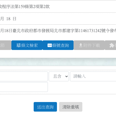
程序法第159條第2項第2款
 月 18 日
11月18日臺北市政府都市發展局北市都建字第11461731242號
tune
pin
file_download
extension
章節
條文檢索
條號查詢
附件下載
送出查詢
清除重填