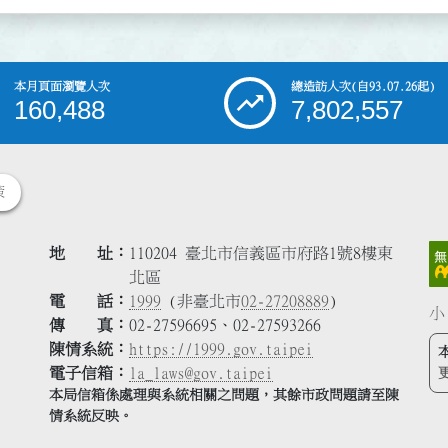
本月頁面瀏覽人次
總造訪人次
(自93.07.26起)
160,488
7,802,557
策
地 址
110204 臺北市信義區市府路1號8樓東
北區
電 話
1999
(非臺北市
02-27208889
)
小
傳 真
02-27596695、02-27593266
陳情系統
https://1999.gov.taipei
電子信箱
la_laws@gov.taipei
本局信箱係處理與系統相關之問題，其餘市政問題請至陳
情系統反映。