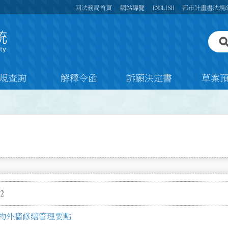
回法務局首頁
網站導覽
ENGLISH
都市計畫書法規
規查詢
解釋令函
訴願決定書
草案
2
物外牆修繕管理要點