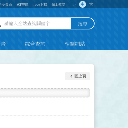
大
中
命令專區
SOP專區
logo下載
線上教學
小
全站查詢關鍵字欄位
搜尋
預告
綜合查詢
相關網站
keyboard_arrow_left
回上頁