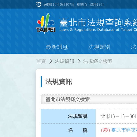
跳到主要內容
alarm
:::
民國115年08月07日 星期五
18時12分
最新訊息
法規類別
法
:::
:::
首頁
法規資訊
法規條文檢索
法規資訊
臺北市法規條文檢索
法規類號
北市13－13－301
(廢)
臺北市建築
名 稱