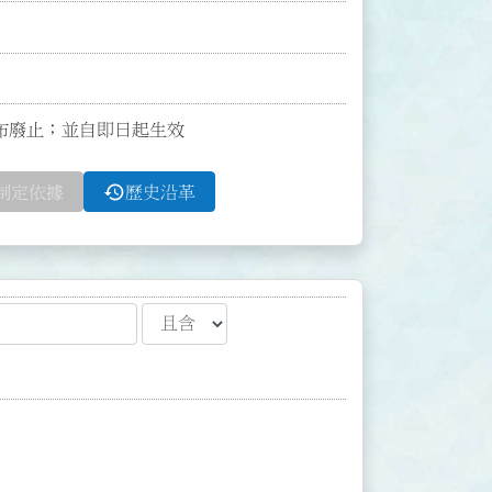
令發布廢止；並自即日起生效
history
制定依據
歷史沿革