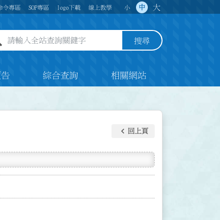
大
中
命令專區
SOP專區
logo下載
線上教學
小
全站查詢關鍵字欄位
搜尋
預告
綜合查詢
相關網站
keyboard_arrow_left
回上頁