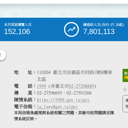
本月頁面瀏覽人次
總造訪人次
(自93.07.26起)
152,106
7,801,113
策
地 址
110204 臺北市信義區市府路1號8樓東
北區
電 話
1999
(非臺北市
02-27208889
)
小
傳 真
02-27596695、02-27593266
陳情系統
https://1999.gov.taipei
電子信箱
la_laws@gov.taipei
本局信箱係處理與系統相關之問題，其餘市政問題請至陳
情系統反映。