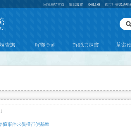
回法務局首頁
網站導覽
ENGLISH
都市計畫書法規
規查詢
解釋令函
訴願決定書
草案
1
賠償事件求償權行使基準