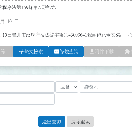
程序法第159條第2項第2款
 月 10 日
月10日臺北市政府府授法綜字第1143009641號函修正全文8點
tune
pin
file_download
extension
章節
條文檢索
條號查詢
附件下載
送出查詢
清除重填