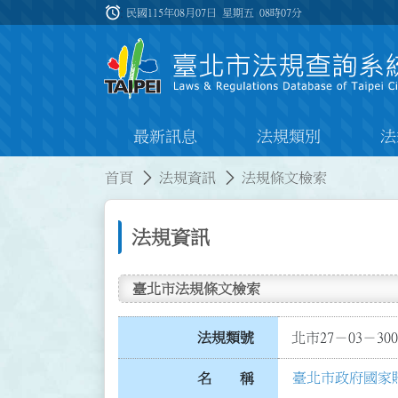
跳到主要內容
alarm
:::
民國115年08月07日 星期五
08時07分
最新訊息
法規類別
法
:::
:::
首頁
法規資訊
法規條文檢索
法規資訊
臺北市法規條文檢索
法規類號
北市27－03－300
臺北市政府國家
名 稱