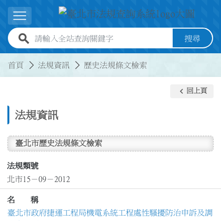
跳到主要內容
展開選單
全站查詢關鍵字欄位
搜尋
:::
:::
首頁
法規資訊
歷史法規條文檢索
keyboard_arrow_left
回上頁
法規資訊
臺北市歷史法規條文檢索
法規類號
北市15－09－2012
名 稱
臺北市政府捷運工程局機電系統工程處性騷擾防治申訴及調