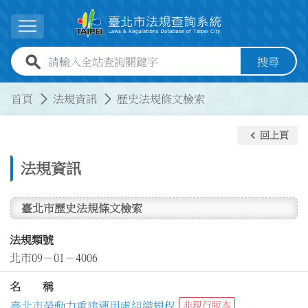
跳到主要內容
展開選單
全站查詢關鍵字欄位
搜尋
:::
:::
首頁
法規資訊
歷史法規條文檢索
keyboard_arrow_left
回上頁
法規資訊
臺北市歷史法規條文檢索
法規類號
北市09－01－4006
名 稱
臺北市勞動力重建運用處組織規程
非現行版本