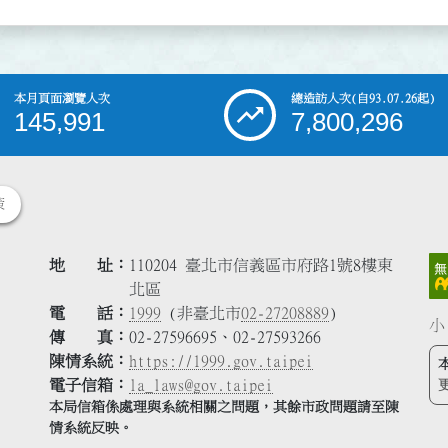
本月頁面瀏覽人次
總造訪人次
(自93.07.26起)
145,991
7,800,296
策
地 址
110204 臺北市信義區市府路1號8樓東
北區
電 話
1999
(非臺北市
02-27208889
)
小
傳 真
02-27596695、02-27593266
陳情系統
https://1999.gov.taipei
電子信箱
la_laws@gov.taipei
本局信箱係處理與系統相關之問題，其餘市政問題請至陳
情系統反映。