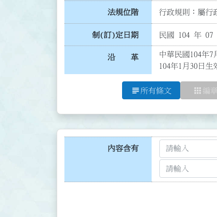
法規位階
行政規則：屬行政
制(訂)定日期
民國 104 年 07
中華民國104年
沿 革
104年1月30日生
subject
apps
所有條文
編
內容含有