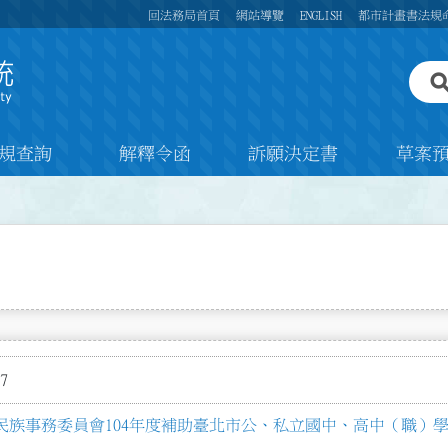
回法務局首頁
網站導覽
ENGLISH
都市計畫書法規
規查詢
解釋令函
訴願決定書
草案
7
民族事務委員會104年度補助臺北市公、私立國中、高中（職）