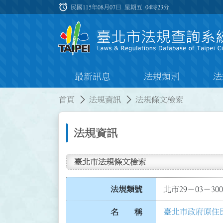
跳到主要內容
alarm
:::
民國115年08月07日 星期五
04時23分
最新訊息
法規類別
法
:::
:::
首頁
法規資訊
法規條文檢索
法規資訊
臺北市法規條文檢索
法規類號
北市29－03－300
臺北市政府原住
名 稱