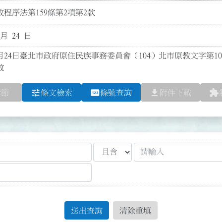
程序法第159條第2項第2款
 月 24 日
7月24日臺北市政府原住民族事務委員會（104）北市原教文字第104
效
tune
pin
file_download
extension
章節
條文檢索
條號查詢
附件下載
送出查詢
清除重填