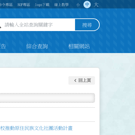
大
中
命令專區
SOP專區
logo下載
線上教學
小
全站查詢關鍵字欄位
搜尋
預告
綜合查詢
相關網站
keyboard_arrow_left
回上頁
學校推動原住民族文化社團活動計畫