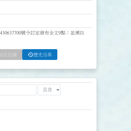
30637700號令訂定發布全文9點；並溯自
history
制定依據
歷史沿革