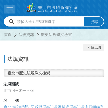
跳到主要內容
展開選單
全站查詢關鍵字欄位
搜尋
:::
:::
首頁
法規資訊
歷史法規條文檢索
keyboard_arrow_left
回上頁
法規資訊
臺北市歷史法規條文檢索
法規類號
北市14－05－3006
名 稱
臺北市政府消防局辦理災害防救團體或災害防救志願組織登