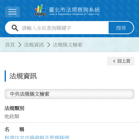
跳到主要內容
展開選單
全站查詢關鍵字欄位
搜尋
:::
:::
首頁
法規資訊
法規條文檢索
keyboard_arrow_left
回上頁
法規資訊
中央法規條文檢索
法規類別
地政類
名 稱
租賃住宅市場發展及管理條例