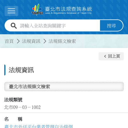
跳到主要內容
展開選單
全站查詢關鍵字欄位
搜尋
:::
:::
首頁
法規資訊
法規條文檢索
keyboard_arrow_left
回上頁
法規資訊
臺北市法規條文檢索
法規類號
北市09－03－1002
名 稱
臺北市外送平台業者管理自治條例