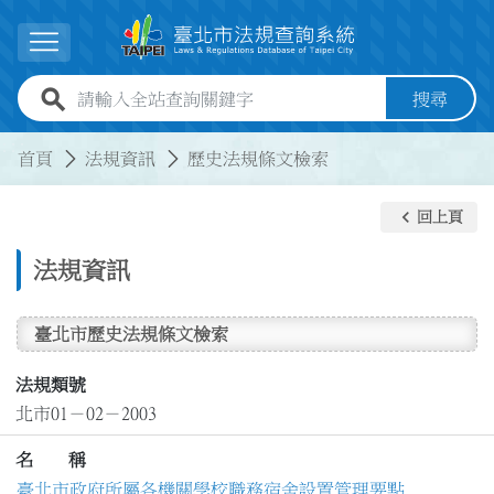
跳到主要內容
展開選單
全站查詢關鍵字欄位
搜尋
:::
:::
首頁
法規資訊
歷史法規條文檢索
keyboard_arrow_left
回上頁
法規資訊
臺北市歷史法規條文檢索
法規類號
北市01－02－2003
名 稱
臺北市政府所屬各機關學校職務宿舍設置管理要點